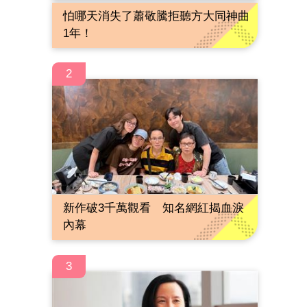
怕哪天消失了蕭敬騰拒聽方大同神曲
1年！
2
新作破3千萬觀看 知名網紅揭血淚
內幕
3