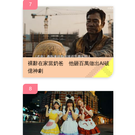
7
裸辭在家當奶爸 他砸百萬做出AI破
億神劇
8