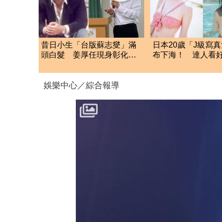
昔日小生「台版蘇志燮」滿
日本20歲「J級寫
頭白髮 姜厚任現身彰化地
布下海！ 達人看好
檢署！
界10年：極品
娛樂中心／綜合報導