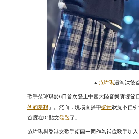
▲
范瑋琪
遭淘汰後首
歌手范瑋琪於6日首次登上中國大陸音樂實境節
初的夢想
」。然而，現場直播中
破音
狀況不佳引
首度在IG貼文
發聲
了。
范瑋琪與香港女歌手衛蘭一同作為補位歌手加入《歌手