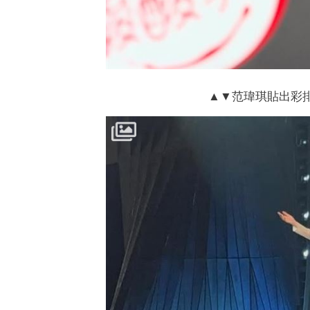
▲▼范瑋琪貼出彩排時