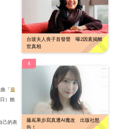
台玻夫人喪子首發聲 曝2因素揭離
世真相
4
歌曲「
最
7日）她
藤嶌果步寫真遭AI魔改 出版社怒
對自己的表
告！