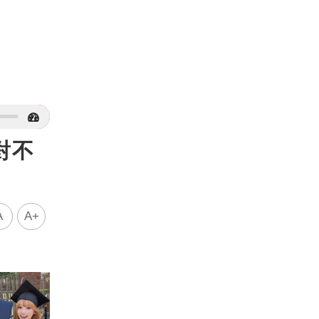
對不
A
A+