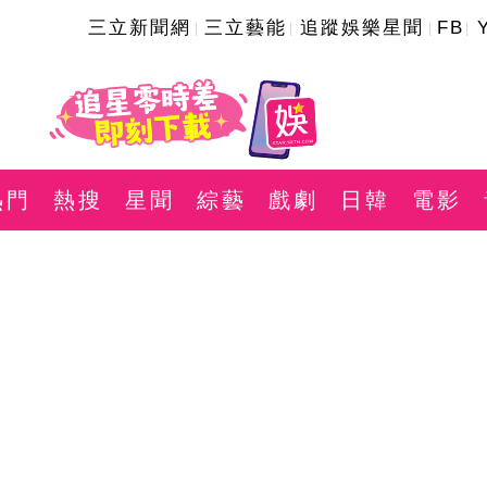
三立新聞網
三立藝能
追蹤娛樂星聞
FB
熱門
熱搜
星聞
綜藝
戲劇
日韓
電影