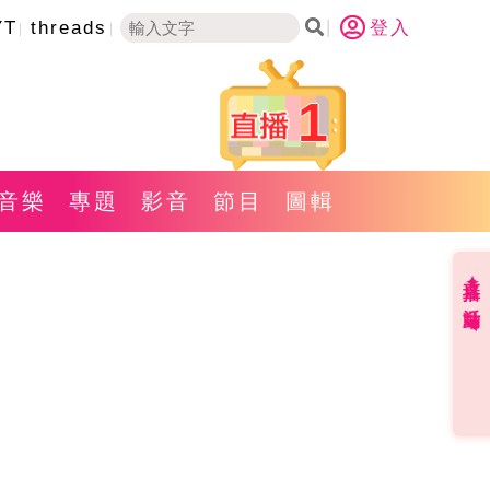
YT
threads
登入
1
音樂
專題
影音
節目
圖輯
直播✦活動