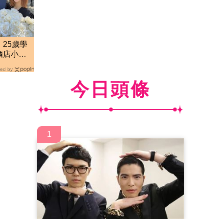
25歲學
酒店小姐
實
ed by
今日頭條
1