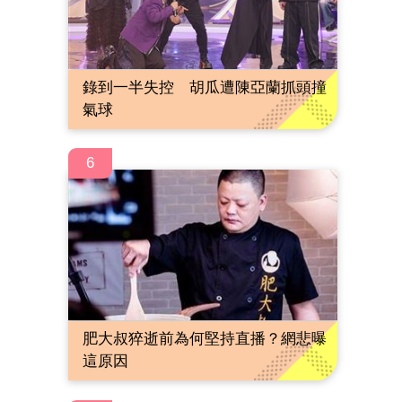
錄到一半失控 胡瓜遭陳亞蘭抓頭撞
氣球
6
肥大叔猝逝前為何堅持直播？網悲曝
這原因