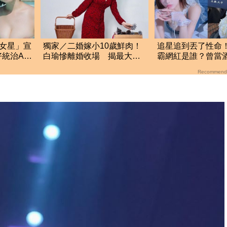
真女星」宣
獨家／二婚嫁小10歲鮮肉！
追星追到丟了性命！
統治AV
白瑜慘離婚收場 揭最大關
霸網紅是誰？曾當
鍵
收入破億 警方證
Recommend