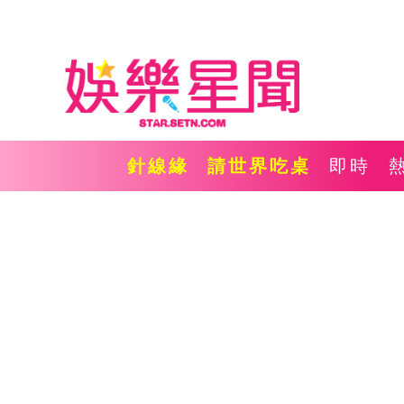
針線緣
請世界吃桌
即時