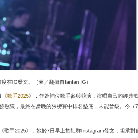
度在IG發文。（圖／翻攝自fanfan IG）
目《
歌手2025
》，作為補位歌手參與競演，演唱自己的經典
發熱議，最終在當晚的張榜賽中排名墊底，未能晉級。今（
2025》，她於7日早上於社群Instagram發文，坦承