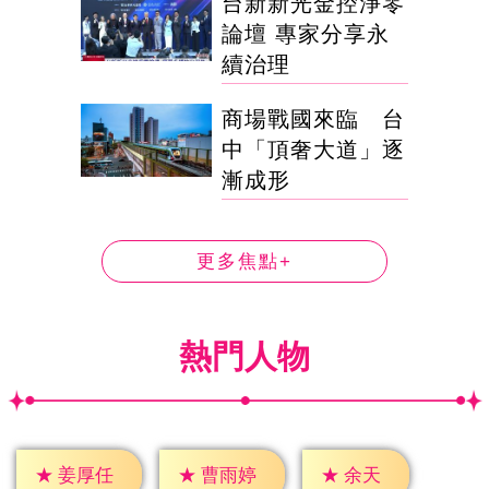
台新新光金控淨零
論壇 專家分享永
續治理
商場戰國來臨 台
中「頂奢大道」逐
漸成形
更多焦點+
熱門人物
★
余天
★
姜厚任
★
曹雨婷