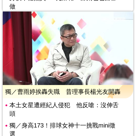
做
獨／曹雨婷挨轟失職 昔理事長楊光友開轟
本土女星遭經紀人侵犯 他反嗆：沒伸舌
頭
獨／身高173！排球女神十一挑戰mini徵
選