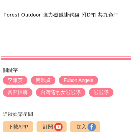
Forest Outdoor 強力磁鐵掛鉤組 附D扣 共九色
PR
關鍵字
李雅英
南珉貞
Fubon Angels
富邦悍將
台灣電豹女啦啦隊
啦啦隊
追蹤娛樂星聞
下載APP
訂閱
加入