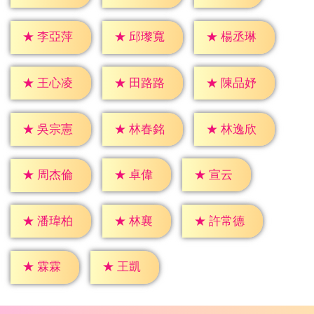
★
李亞萍
★
邱瓈寬
★
楊丞琳
★
王心凌
★
田路路
★
陳品妤
★
吳宗憲
★
林春銘
★
林逸欣
★
卓偉
★
宣云
★
周杰倫
★
林襄
★
潘瑋柏
★
許常德
★
霖霖
★
王凱