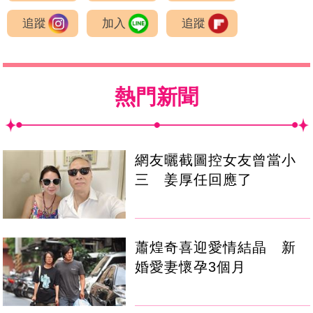
追蹤
加入
追蹤
熱門新聞
網友曬截圖控女友曾當小
三 姜厚任回應了
蕭煌奇喜迎愛情結晶 新
婚愛妻懷孕3個月