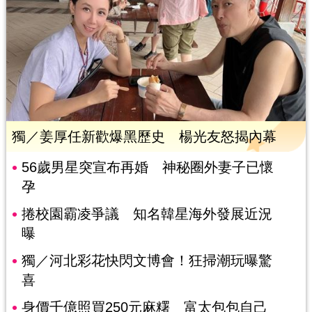
獨／姜厚任新歡爆黑歷史 楊光友怒揭內幕
56歲男星突宣布再婚 神秘圈外妻子已懷
孕
捲校園霸凌爭議 知名韓星海外發展近況
曝
獨／河北彩花快閃文博會！狂掃潮玩曝驚
喜
身價千億照買250元麻糬 富太包包自己