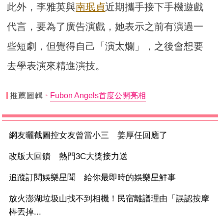
此外，李雅英與
南珉貞
近期攜手接下手機遊戲
代言，要為了廣告演戲，她表示之前有演過一
些短劇，但覺得自己「演太爛」，之後會想要
去學表演來精進演技。
推薦圖輯
Fubon Angels首度公開亮相
網友曬截圖控女友曾當小三 姜厚任回應了
改版大回饋 熱門3C大獎接力送
追蹤訂閱娛樂星聞 給你最即時的娛樂星鮮事
放火澎湖垃圾山找不到相機！民宿離譜理由「誤認按摩
棒丟掉...