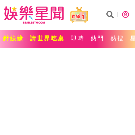
1
針線緣
請世界吃桌
即時
熱門
熱搜