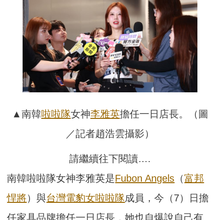
▲南韓
啦啦隊
女神
李雅英
擔任一日店長。（圖
／記者趙浩雲攝影）
請繼續往下閱讀….
南韓啦啦隊女神李雅英是
Fubon Angels
（
富邦
悍將
）與
台灣電豹女啦啦隊
成員，今（7）日擔
任家具品牌擔任一日店長，她也自爆說自己有