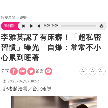
娛樂星聞
娛樂
0:00
0:00
聽新聞
李雅英認了有床癖！「超私密
習慣」曝光 自爆：常常不小
心累到睡著
A-
A
A+
分享
留言
2025/06/07 18:53
記者趙浩雲／台北報導