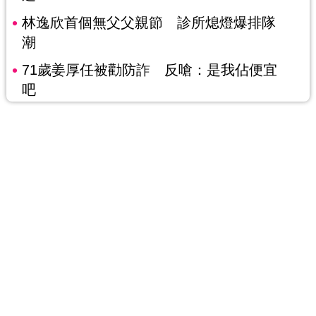
林逸欣首個無父父親節 診所熄燈爆排隊
潮
71歲姜厚任被勸防詐 反嗆：是我佔便宜
吧