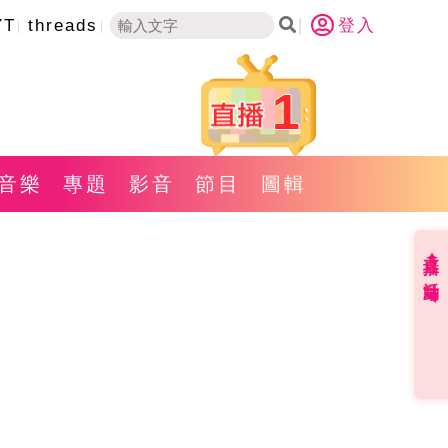
YT
threads
登入
1
音樂
專題
影音
節目
圖輯
直播✦活動