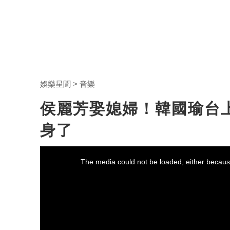
娛樂星聞
音樂
侯麗芳娶媳婦！韓國瑜台
身了
This
is
a
The media could not be loaded, either because
modal
window.