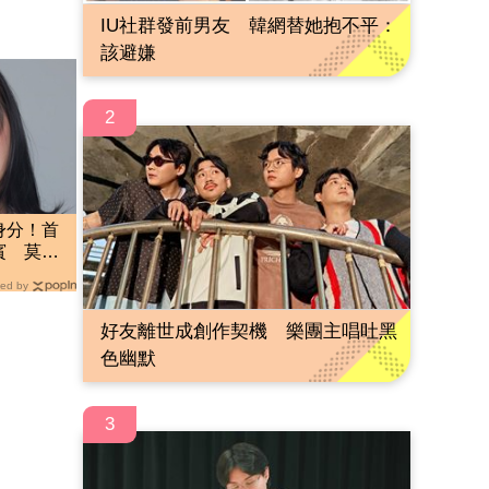
IU社群發前男友 韓網替她抱不平：
該避嫌
2
身分！首
賓 莫文
ed by
好友離世成創作契機 樂團主唱吐黑
色幽默
3