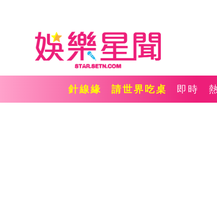
針線緣
請世界吃桌
即時