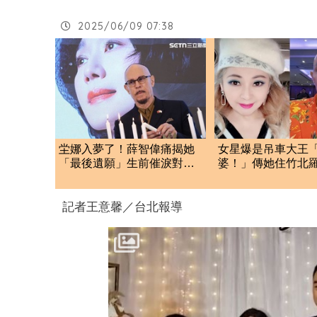
2025/06/09 07:38
坣娜入夢了！薛智偉痛揭她
女星爆是吊車大王「
「最後遺願」生前催淚對話
婆！」傳她住竹北
曝光
面 本人回應了
記者王意馨／台北報導