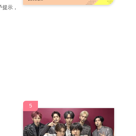
予提示，
5