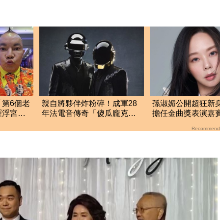
第6個老
親自將夥伴炸粉碎！成軍28
孫淑媚公開超狂新
羅浮宮對
年法電音傳奇「傻瓜龐克」
擔任金曲獎表演嘉
解散
蔚、田馥甄都來了
Recommend