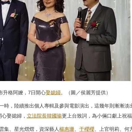
布升格阿嬤，7日開心
娶媳婦
。（圖／侯麗芳提供）
一時，陸續推出個人專輯及參與電影演出，這幾年則漸漸淡
開心娶媳婦，
立法院長
韓國瑜
更上台致詞，為小倆口獻上祝福
雲集、星光熠熠，資深藝人
楊惠珊
、
于櫻櫻
、上官明莉、何