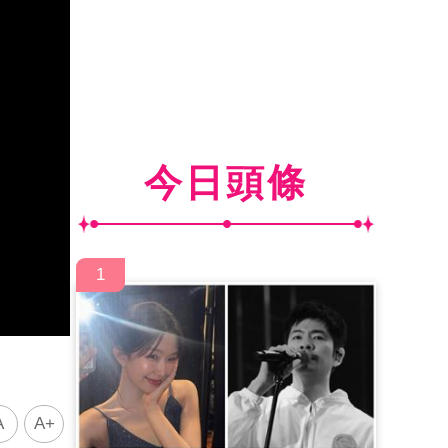
今日頭條
1
A
A+