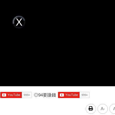
Video
Player
is
loading.
◎
94要賺錢
A-