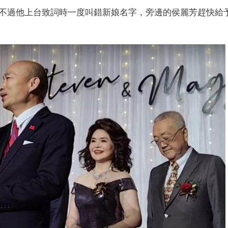
不過他上台致詞時一度叫錯新娘名字，旁邊的侯麗芳趕快給