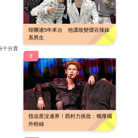
韓團連5年來台 他濃妝變澀谷辣妹
系男生
扮十分貴
6
指追星沒邊界！西村力挨批：獨厚國
外粉絲