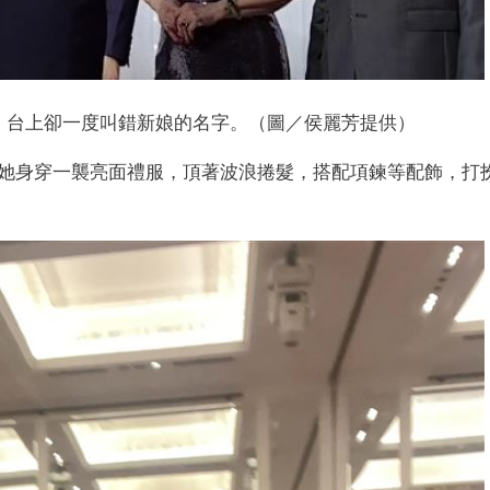
，台上卻一度叫錯新娘的名字。（圖／侯麗芳提供）
她身穿一襲亮面禮服，頂著波浪捲髮，搭配項鍊等配飾，打