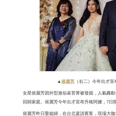
▲
侯麗芳
（右二）今年出才宣
女星侯麗芳因外型激似崔苔菁被發掘，人氣轟動
回歸家庭。侯麗芳今年出才宣布升格阿嬤，7日
侯麗芳昨日娶媳婦，在台北宴請賓客，現場大咖