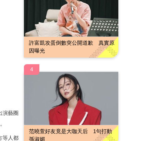
許富凱攻蛋倒數突公開道歉 真實原
因曝光
4
出演藝圈
。
范曉萱好友竟是大咖天后 1句打動
方等人都
孫淑媚