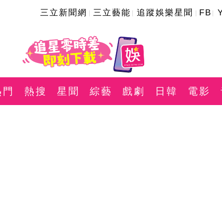
三立新聞網
三立藝能
追蹤娛樂星聞
FB
熱門
熱搜
星聞
綜藝
戲劇
日韓
電影