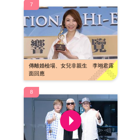
7
傳離婚檢場、女兒非親生 李翊君露
面回應
8