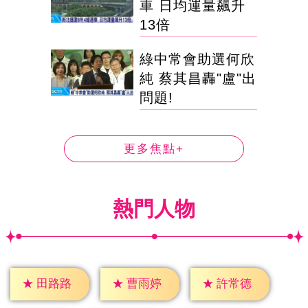
車 日均運量飆升
13倍
綠中常會助選何欣
純 蔡其昌轟"盧"出
問題!
更多焦點+
熱門人物
★
田路路
★
曹雨婷
★
許常德