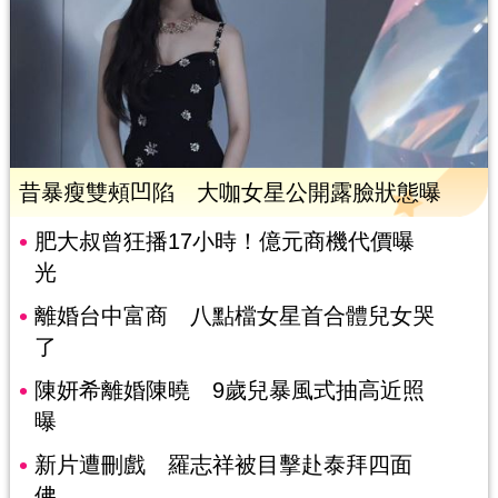
昔暴瘦雙頰凹陷 大咖女星公開露臉狀態曝
肥大叔曾狂播17小時！億元商機代價曝
光
離婚台中富商 八點檔女星首合體兒女哭
了
陳妍希離婚陳曉 9歲兒暴風式抽高近照
曝
新片遭刪戲 羅志祥被目擊赴泰拜四面
佛