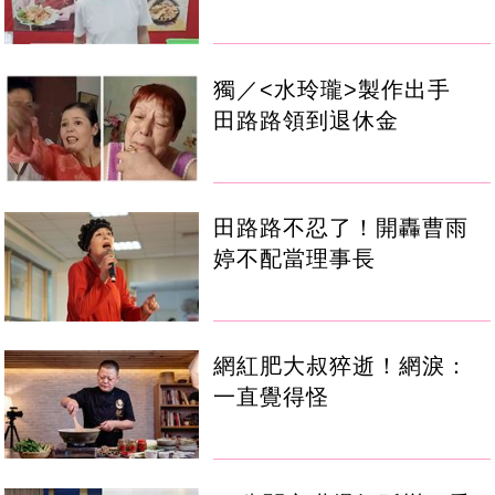
獨／<水玲瓏>製作出手
田路路領到退休金
田路路不忍了！開轟曹雨
婷不配當理事長
網紅肥大叔猝逝！網淚：
一直覺得怪