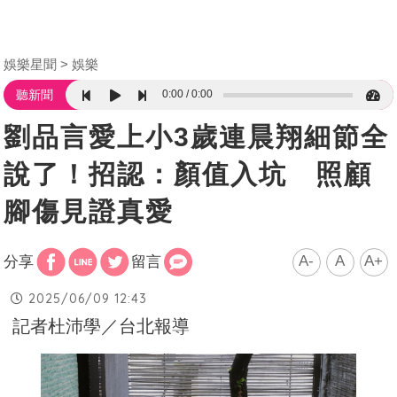
娛樂星聞
娛樂
0:00
0:00
聽新聞
劉品言愛上小3歲連晨翔細節全
說了！招認：顏值入坑 照顧
腳傷見證真愛
A-
A
A+
分享
留言
2025/06/09 12:43
記者杜沛學／台北報導