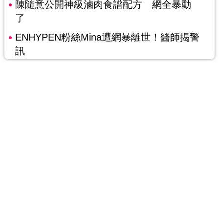
陳隨意公開神級滷肉食譜配方 網全暴動
了
ENHYPEN粉絲Mina遭網暴離世！醫師揭警
訊