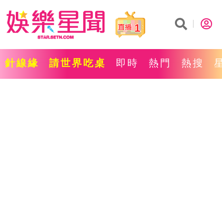
1
針線緣
請世界吃桌
即時
熱門
熱搜