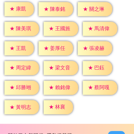
★
康凱
★
陳泰銘
★
關之琳
★
陳美琪
★
王國旌
★
馬清偉
★
王凱
★
姜厚任
★
張凌赫
★
巴鈺
★
周定緯
★
梁文音
★
邱勝翊
★
賴銘偉
★
蔡阿嘎
★
林襄
★
黃明志