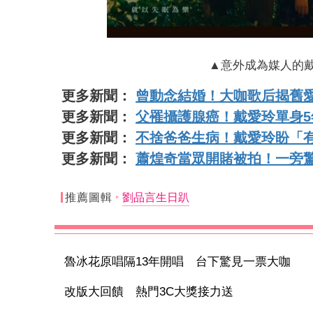
▲意外成為媒人的戴
更多新聞：
曾動念結婚！大咖歌后揭舊
更多新聞：
父罹攝護腺癌！戴愛玲單身
更多新聞：
不捨爸爸生病！戴愛玲盼「
更多新聞：
蕭煌奇當眾開賭被拍！一旁
推薦圖輯
劉品言生日趴
魯冰花原唱隔13年開唱 台下驚見一票大咖
改版大回饋 熱門3C大獎接力送