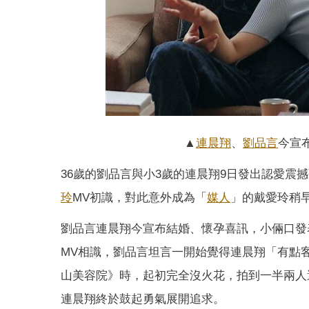
▲
連晨翔
、
劉品言
今宣
36歲的劉品言與小3歲的連晨翔9日發出認愛震
玲
MV初識，對此意外成為「
媒人
」的戴愛玲稍
劉品言連晨翔今宣布結婚、懷孕喜訊，小倆口發
MV相識，劉品言坦言一開始覺得連晨翔「有點
山美容院》時，起初完全沒火花，拍到一半兩人
連晨翔終於鼓起勇氣展開追求。