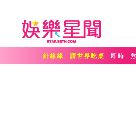
針線緣
請世界吃桌
即時