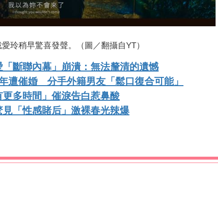
愛玲稍早驚喜發聲。（圖／翻攝自YT）
愛「斷聯內幕」崩潰：無法釐清的遺憾
5年遭催婚 分手外籍男友「鬆口復合可能」
有更多時間」催淚告白惹鼻酸
驚見「性感賭后」激裸春光辣爆