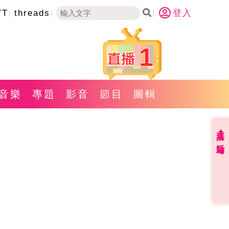
YT
threads
登入
1
音樂
專題
影音
節目
圖輯
直播✦活動