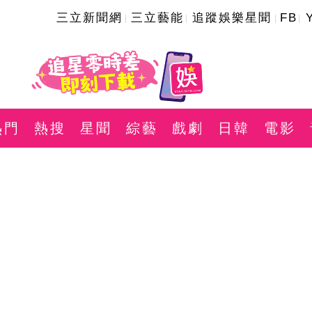
三立新聞網
三立藝能
追蹤娛樂星聞
FB
熱門
熱搜
星聞
綜藝
戲劇
日韓
電影