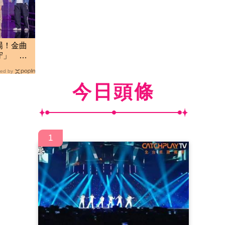
場！金曲
守」 震
ed by
今日頭條
1