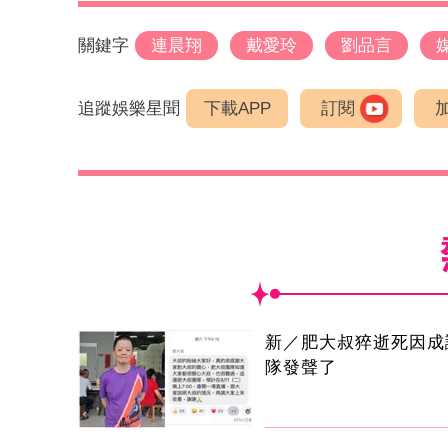
關鍵字
連晨翔
戴愛玲
劉品言
追蹤娛樂星聞
下載APP
訂閱
新／肥大叔猝逝死因成
隊發聲了