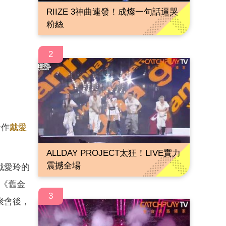
RIIZE 3神曲連發！成燦一句話逼哭
粉絲
2
合作
戴愛
ALLDAY PROJECT太狂！LIVE實力
震撼全場
戴愛玲的
《舊金
3
聚會後，