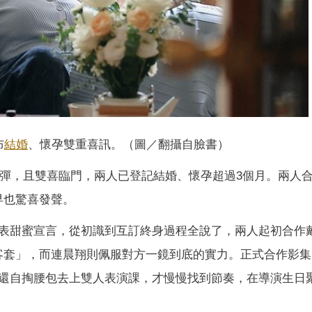
布
結婚
、懷孕雙重喜訊。（圖／翻攝自臉書）
撼彈，且雙喜臨門，兩人已登記結婚、懷孕超過3個月。兩人
早也驚喜發聲。
表甜蜜宣言，從初識到互訂終身過程全說了，兩人起初合作
客套」，而連晨翔則佩服對方一鏡到底的實力。正式合作影集
還自掏腰包去上雙人表演課，才慢慢找到節奏，在導演生日