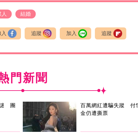
媒人
結婚
加入
追蹤
加入
追蹤
熱門新聞
謎 團
百萬網紅遭騙失蹤 付5
金仍遭撕票