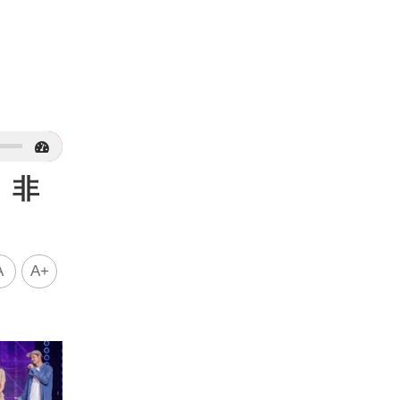
：非
A
A+