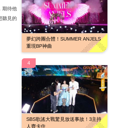
，期待他
想聽見的
夢幻跨團合體！SUMMER ANJELS
重現BP神曲
4
SBS歌謠大戰驚見放送事故！3主持
人齊卡住