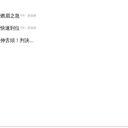
決燃眉之急
PR・易借網
金快速到位
PR・易借網
舌頭！判決...