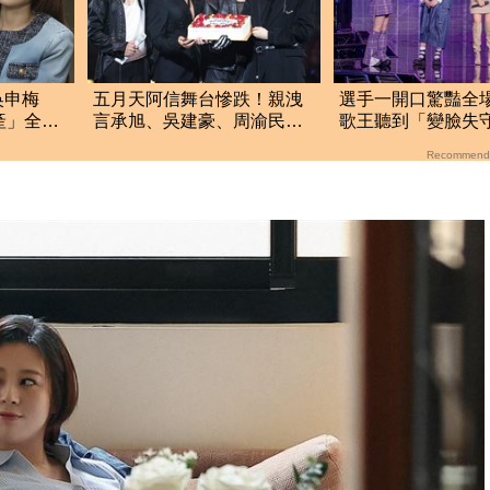
吳申梅
五月天阿信舞台慘跌！親洩
選手一開口驚豔全
產」全沒
言承旭、吳建豪、周渝民
歌王聽到「變臉失
「私下真面目」
撼畫面全被拍
Recommend