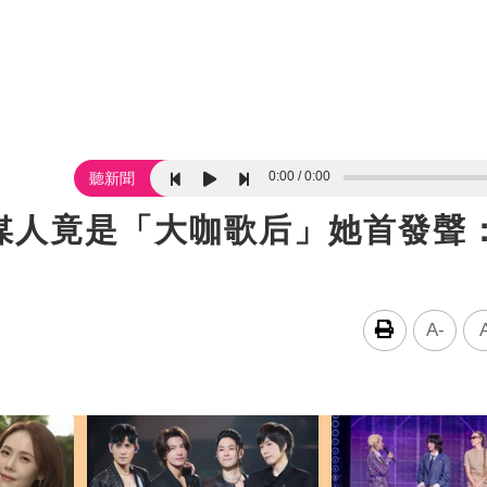
0:00
0:00
聽新聞
媒人竟是「大咖歌后」她首發聲
A-