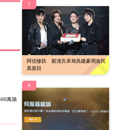
7
阿信慘跌 親洩言承旭吳建豪周渝民
真面目
8
00萬贖