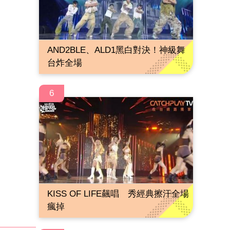
AND2BLE、ALD1黑白對決！神級舞
台炸全場
6
KISS OF LIFE飆唱 秀經典擦汗全場
瘋掉