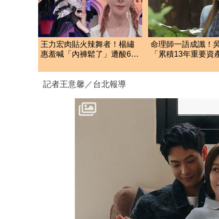
王力宏肉貼火辣舞者！楊繡
命理師一語成讖！
惠羞喊「內褲鬆了」遭酸61
「累積13年重要資
歲嗆爆反擊
了…急報案求助
記者王意馨／台北報導