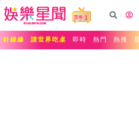
1
針線緣
請世界吃桌
即時
熱門
熱搜