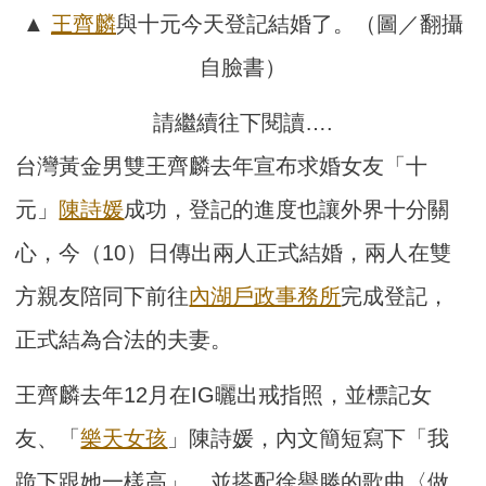
▲
王齊麟
與十元今天登記結婚了。（圖／翻攝
自臉書）
請繼續往下閱讀….
台灣黃金男雙王齊麟去年宣布求婚女友「十
元」
陳詩媛
成功，登記的進度也讓外界十分關
心，今（10）日傳出兩人正式結婚，兩人在雙
方親友陪同下前往
內湖戶政事務所
完成登記，
正式結為合法的夫妻。
王齊麟去年12月在IG曬出戒指照，並標記女
友、「
樂天女孩
」陳詩媛，內文簡短寫下「我
跪下跟她一樣高」，並搭配徐譽滕的歌曲〈做