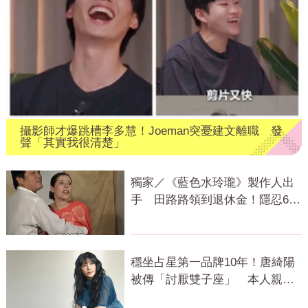
攝影師才爆跳槽李多慧！Joeman突憂建文離職 發
聲「其實我很清楚」
獨家／《藍色水玲瓏》製作人出
手 田路路領到退休金！隱忍6年
吐內幕
穩坐占星第一品牌10年！唐綺陽
被傳「討厭雙子座」 本人親揭
真相