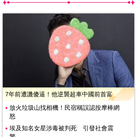
7年前遭譏傻逼！他逆襲超車中國前首富
放火垃圾山找相機！民宿稱誤認按摩棒網
怒
埃及知名女星涉毒被判死 引發社會震
驚