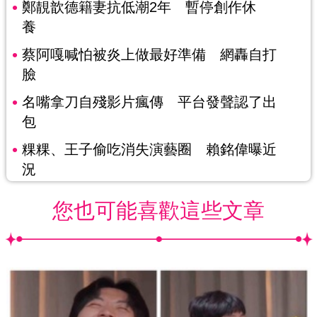
鄭靚歆德籍妻抗低潮2年 暫停創作休
養
蔡阿嘎喊怕被炎上做最好準備 網轟自打
臉
名嘴拿刀自殘影片瘋傳 平台發聲認了出
包
粿粿、王子偷吃消失演藝圈 賴銘偉曝近
況
您也可能喜歡這些文章