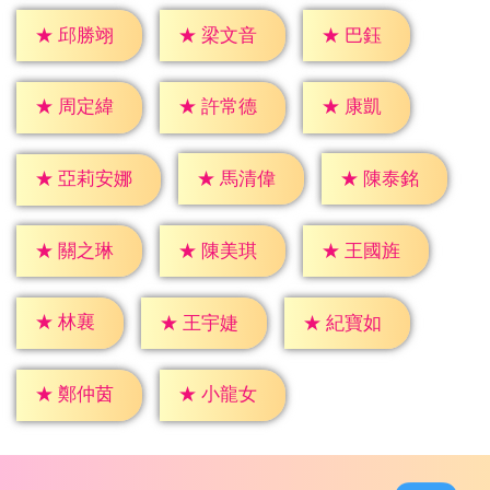
★
巴鈺
★
邱勝翊
★
梁文音
★
康凱
★
周定緯
★
許常德
★
馬清偉
★
陳泰銘
★
亞莉安娜
★
關之琳
★
陳美琪
★
王國旌
★
林襄
★
王宇婕
★
紀寶如
★
鄭仲茵
★
小龍女