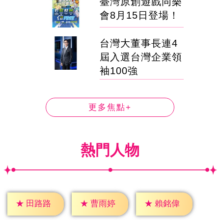
臺灣原創遊戲同樂
會8月15日登場！
台灣大董事長連4
屆入選台灣企業領
袖100強
更多焦點+
熱門人物
★
田路路
★
曹雨婷
★
賴銘偉