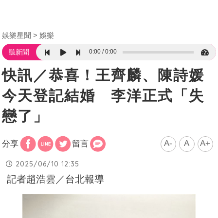
娛樂星聞
娛樂
0:00
0:00
聽新聞
快訊／恭喜！王齊麟、陳詩媛
今天登記結婚 李洋正式「失
戀了」
A-
A
A+
分享
留言
2025/06/10 12:35
記者趙浩雲／台北報導