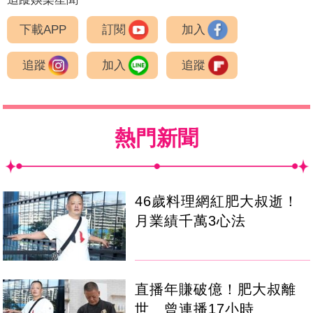
下載APP
訂閱
加入
追蹤
加入
追蹤
熱門新聞
46歲料理網紅肥大叔逝！
月業績千萬3心法
直播年賺破億！肥大叔離
世 曾連播17小時