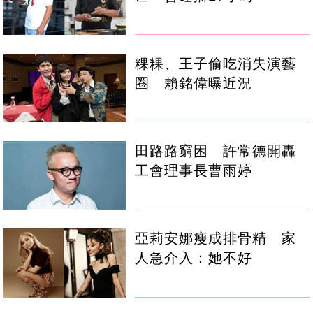
粿粿、王子偷吃消失演藝
圈 賴銘偉曝近況
田路路窮困 許常德開轟
工會理事長曹雨婷
亞莉安娜瘦成排骨精 家
人急介入：她不好