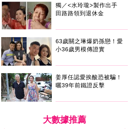
獨／<水玲瓏>製作出手
田路路領到退休金
63歲關之琳爆奶孫戀！愛
小36歲男模傳證實
姜厚任認愛挨酸恐被騙！
曬39年前鐵證反擊
大數據推薦