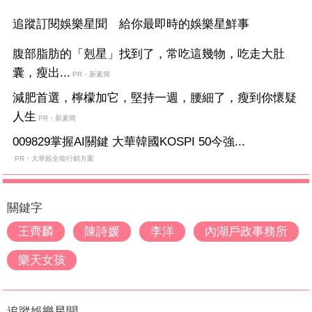
追蹤訂閱娛樂星聞 給你最即時的娛樂星鮮事
腹部脂肪的「剋星」找到了，常吃這幾物，吃走大肚
囊，瘦出...
PR・新素簡
減肥首選，檸檬加它，堅持一週，腰細了，瘦到你懷疑
人生
PR・新素簡
009829掌握AI關鍵 大華韓國KOSPI 50今強...
PR・大華銀全能行銷方案
關鍵字
王齊麟
陳詩媛
李洋
內湖戶政事務所
樂天女孩
追蹤娛樂星聞