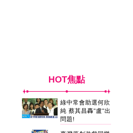
HOT焦點
綠中常會助選何欣
純 蔡其昌轟"盧"出
問題!