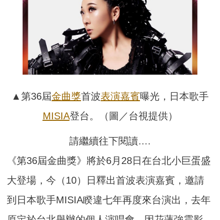
▲第36屆
金曲獎
首波
表演嘉賓
曝光，日本歌手
MISIA
登台。（圖／台視提供）
請繼續往下閱讀….
《第36屆金曲獎》將於6月28日在台北小巨蛋盛
大登場，今（1
0）日釋出首波表演嘉賓，邀請
到日本歌手MISIA睽違七年再度
來台演出，去年
原定於台北舉辦的個人演唱會，
因花蓮強震影