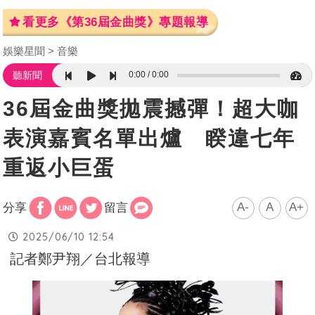
看更多《第36屆金曲獎》專題報導
娛樂星聞
音樂
0:00
0:00
聽新聞
36屆金曲獎拋震撼彈！超大咖
表演嘉賓名單出爐 睽違七年
重返小巨蛋
A-
A
A+
分享
留言
2025/06/10 12:54
記者鄭尹翔／台北報導