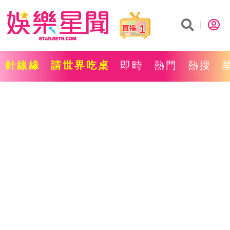
1
針線緣
請世界吃桌
即時
熱門
熱搜