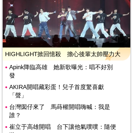
HIGHLIGHT掀回憶殺 擔心後輩太帥壓力大
Apink降臨高雄 她新歌曝光：唱不好別
發
AKIRA開唱藏彩蛋！兒子首度驚喜獻
「聲」
台灣囡仔來了 馬蒔權開唱嗨喊：我是
誰？
崔立于高雄開唱 台下讓他氣噗噗：隨便