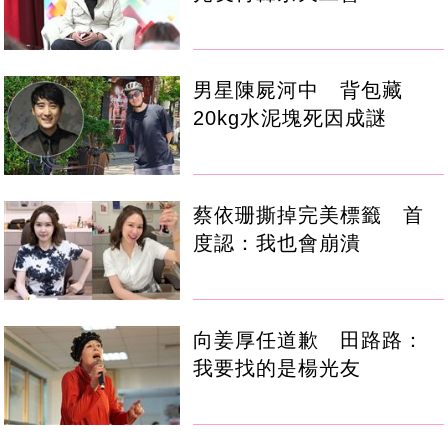
男星陳屍河中 背包藏
20kg水泥塊死因成謎
蔡依珊撕掉完美標籤 首
度認：我也會崩潰
向姜厚任道歉 田路路：
我要找的是楊光友