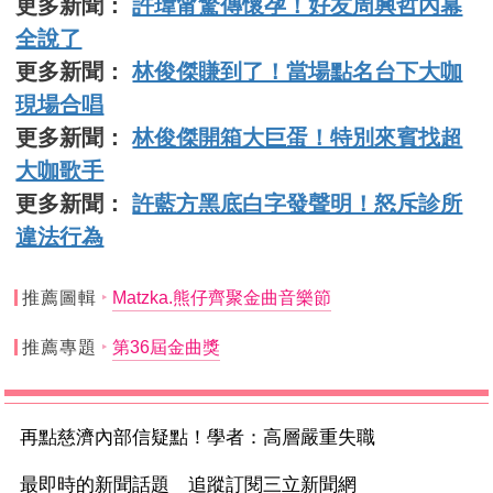
更多新聞：
許瑋甯驚傳懷孕！好友周興哲內幕
全說了
更多新聞：
林俊傑賺到了！當場點名台下大咖
現場合唱
更多新聞：
林俊傑開箱大巨蛋！特別來賓找超
大咖歌手
更多新聞：
許藍方黑底白字發聲明！怒斥診所
違法行為
推薦圖輯
Matzka.熊仔齊聚金曲音樂節
推薦專題
第36屆金曲獎
再點慈濟內部信疑點！學者：高層嚴重失職
最即時的新聞話題 追蹤訂閱三立新聞網