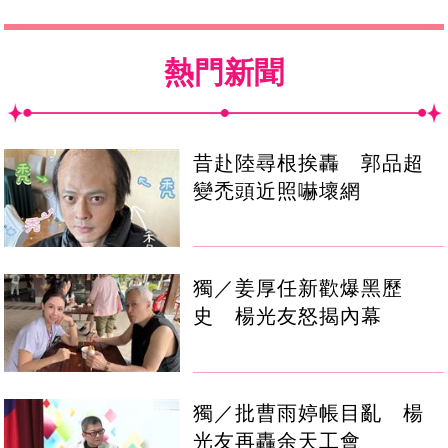
熱門新聞
昔赴陸尋根挨轟 郭品超
變禿頭近照嚇壞網
獨／姜厚任新歡爆黑歷
史 楊光友怒揭內幕
獨／批曹雨婷帳目亂 楊
光友再轟余天工會