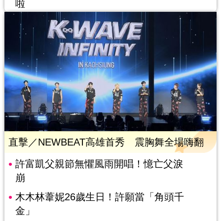
啦
直擊／NEWBEAT高雄首秀 震胸舞全場嗨翻
許富凱父親節無懼風雨開唱！憶亡父淚
崩
木木林葦妮26歲生日！許願當「角頭千
金」