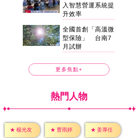
入智慧營運系統提
升效率
全國首創「高溫微
型保險」 台南7
月試辦
更多焦點+
熱門人物
★
楊光友
★
曹雨婷
★
姜厚任