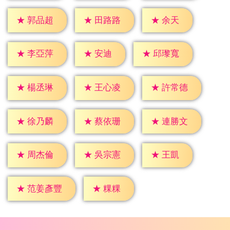
★
余天
★
郭品超
★
田路路
★
安迪
★
李亞萍
★
邱瓈寬
★
楊丞琳
★
王心凌
★
許常德
★
徐乃麟
★
蔡依珊
★
連勝文
★
王凱
★
周杰倫
★
吳宗憲
★
粿粿
★
范姜彥豐