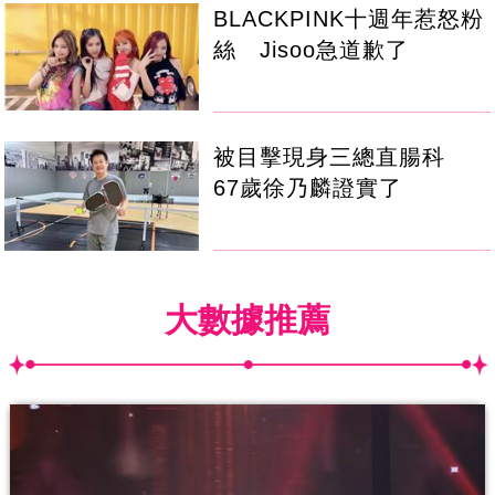
BLACKPINK十週年惹怒粉
絲 Jisoo急道歉了
被目擊現身三總直腸科
67歲徐乃麟證實了
大數據推薦