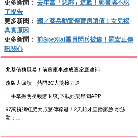
更多新聞：
去年當「惡鄰」道歉！郭書瑤不忍
了提告
更多新聞：
獨／蔡岳勳驚傳賣房還債！女兒揭
真實原因
更多新聞：
前SpeXial團員閃兵被逮！羅宏正傳
訊關心
兆基債務風暴！前董座李建成遭當庭逮補
改版大回饋 熱門3C大獎接力送
一手掌握明星動態 即刻下載娛樂星聞APP
97萬粉網紅肥大叔驚傳猝逝！2天前才直播露臉 粉絲
驚：...