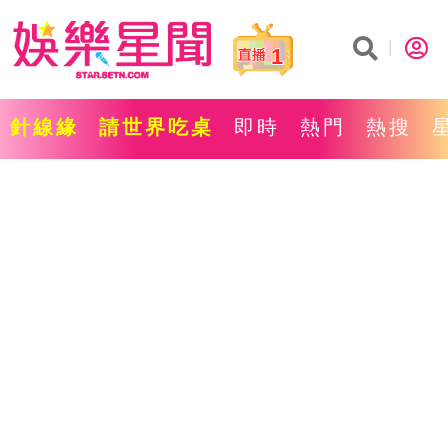
1
針線緣
請世界吃桌
即時
熱門
熱搜