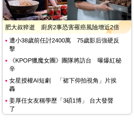
肥大叔猝逝 廚房2事恐害罹癌風險增近2倍
遭小38歲前任討2400萬 75歲影后強硬反
擊
《KPOP獵魔女團》團隊將訪台 曝爆紅秘
辛
女星授權AI短劇 「裙下仰拍視角」片挨
轟
姜厚任女友稱學歷「3碩1博」 台大發聲
了