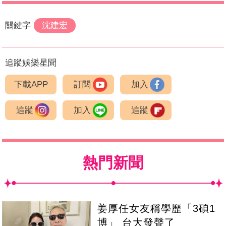
關鍵字
沈建宏
追蹤娛樂星聞
下載APP
訂閱
加入
追蹤
加入
追蹤
熱門新聞
姜厚任女友稱學歷「3碩1
博」 台大發聲了