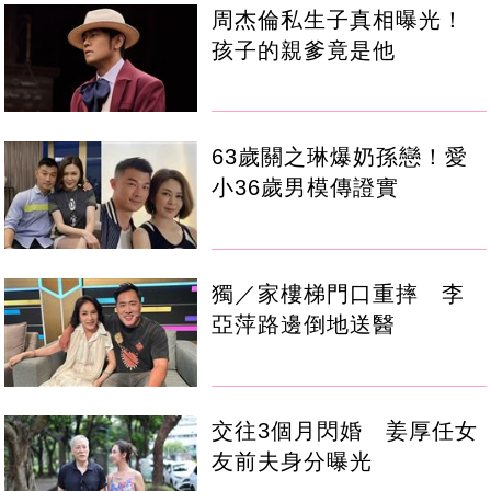
周杰倫私生子真相曝光！
孩子的親爹竟是他
63歲關之琳爆奶孫戀！愛
小36歲男模傳證實
獨／家樓梯門口重摔 李
亞萍路邊倒地送醫
交往3個月閃婚 姜厚任女
友前夫身分曝光