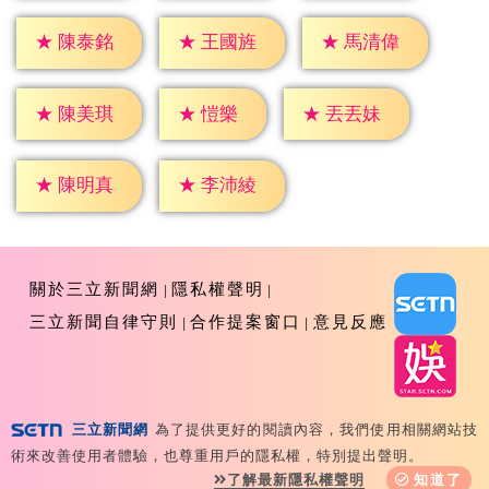
★
陳泰銘
★
王國旌
★
馬清偉
★
愷樂
★
陳美琪
★
丟丟妹
★
陳明真
★
李沛綾
關於三立新聞網
隱私權聲明
三立新聞自律守則
合作提案窗口
意見反應
三立新聞網
為了提供更好的閱讀內容，我們使用相關網站技
Copyright ©2026 Sanlih E-Television All Rights
術來改善使用者體驗，也尊重用戶的隱私權，特別提出聲明。
Reserved 版權所有 盜用必究 台北市內湖區舊宗路一段159
了解最新隱私權聲明
知道了