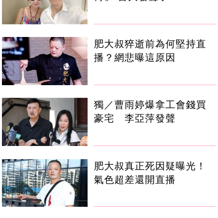
肥大叔猝逝前為何堅持直
播？網悲曝這原因
獨／曹雨婷爆拿工會錢買
豪宅 李亞萍發聲
肥大叔真正死因疑曝光！
氣色超差還開直播