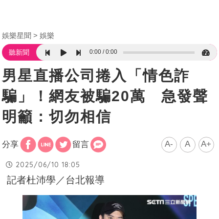
娛樂星聞
娛樂
0:00
0:00
聽新聞
男星直播公司捲入「情色詐
騙」！網友被騙20萬 急發聲
明籲：切勿相信
A-
A
A+
分享
留言
2025/06/10 18:05
記者杜沛學／台北報導