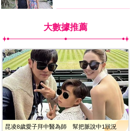
大數據推薦
昆凌8歲愛子拜中醫為師 幫把脈說中1狀況