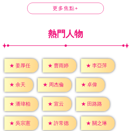
更多焦點+
熱門人物
★
姜厚任
★
曹雨婷
★
李亞萍
★
余天
★
卓偉
★
周杰倫
★
宣云
★
潘瑋柏
★
田路路
★
吳宗憲
★
許常德
★
關之琳