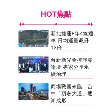
HOT焦點
新北捷運8年4線通
車 日均運量飆升
13倍
台新新光金控淨零
論壇 專家分享永
續治理
商場戰國來臨 台
中「頂奢大道」逐
漸成形