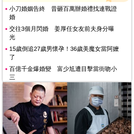
小刀婚姻告終 昔砸百萬辦婚禮找連戰證
婚
交往3個月閃婚 姜厚任女友前夫身分曝
光
15歲倒追27歲男懷孕！36歲美魔女當阿嬤
了
百億千金爆婚變 富少尪遭目擊當街吻小
三