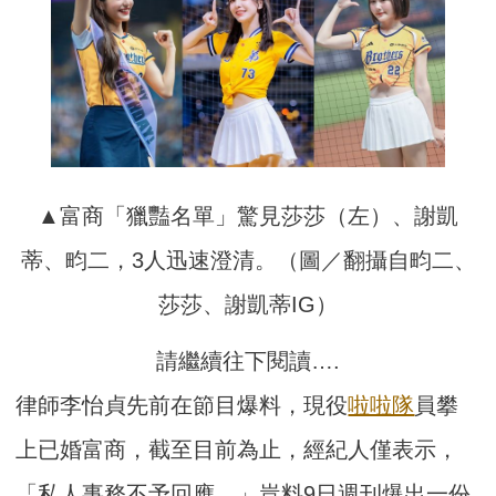
▲富商「獵豔名單」驚見莎莎（左）、謝凱
蒂、畇二，3人迅速澄清。（圖／翻攝自畇二、
莎莎、謝凱蒂IG）
請繼續往下閱讀….
律師李怡貞先前在節目爆料，現役
啦啦隊
員攀
上已婚富商，截至目前為止，經紀人僅表示，
「私人事務不予回應。」豈料9日週刊爆出一份