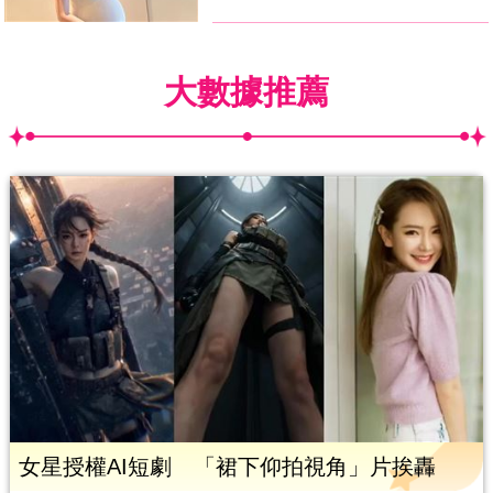
大數據推薦
女星授權AI短劇 「裙下仰拍視角」片挨轟