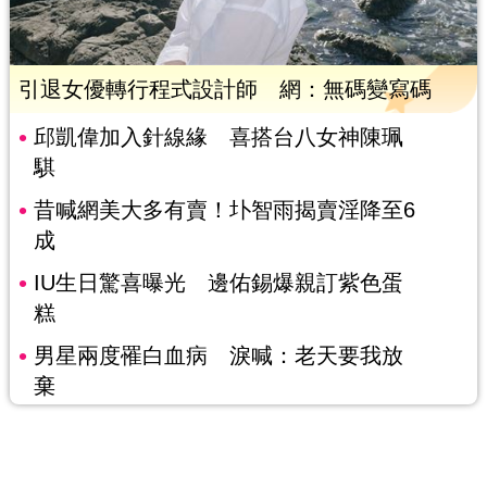
引退女優轉行程式設計師 網：無碼變寫碼
邱凱偉加入針線緣 喜搭台八女神陳珮
騏
昔喊網美大多有賣！圤智雨揭賣淫降至6
成
IU生日驚喜曝光 邊佑錫爆親訂紫色蛋
糕
男星兩度罹白血病 淚喊：老天要我放
棄