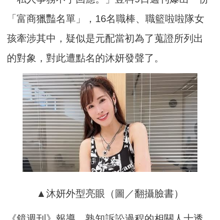
「富商獵豔名單」，16名職棒、職籃啦啦隊女
孩牽涉其中，疑似是元配當初為了蒐證所列出
的對象，對此遭點名的沐妍發聲了。
▲沐妍外型亮眼（圖／翻攝臉書）
《鏡週刊》報導，熟知訴訟過程的相關人士透