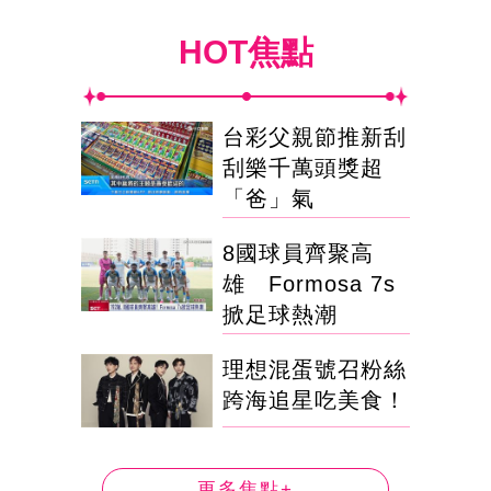
HOT焦點
台彩父親節推新刮
刮樂千萬頭獎超
「爸」氣
8國球員齊聚高
雄 Formosa 7s
掀足球熱潮
理想混蛋號召粉絲
跨海追星吃美食！
更多焦點+