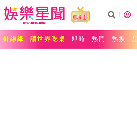
1
針線緣
請世界吃桌
即時
熱門
熱搜