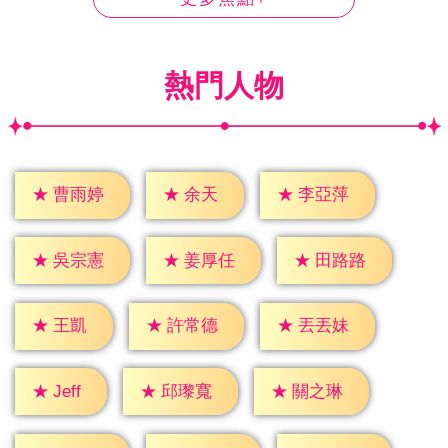
熱門人物
★
余天
★
曹雨婷
★
李亞萍
★
吳宗憲
★
姜厚任
★
田路路
★
王凱
★
許常德
★
丟丟妹
★
Jeff
★
邱瓈寬
★
關之琳