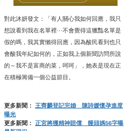
對此沐妍發文：「有人關心我如何回應，我只
想說看到我在名單裡⋯不會覺得這獵豔名單是
假的嗎，我其實懶得回應，因為酸民看到也只
會酸我年紀如何的，正如我上個新聞訪問所說
的～我不是富商的菜，呵呵」，她表是現在正
在積極籌備一個公益節目。
更多新聞：
王齊麟登記完婚 陳詩媛懷孕進度
曝光
更多新聞：
正宮將獲精神賠償 饅頭媽56字曝