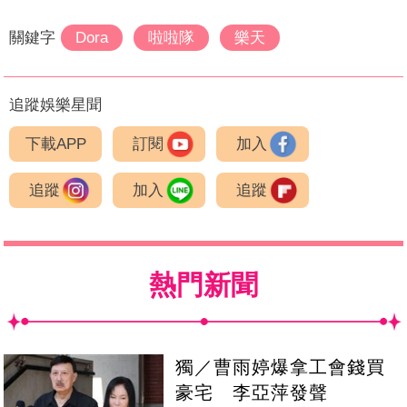
關鍵字
Dora
啦啦隊
樂天
追蹤娛樂星聞
下載APP
訂閱
加入
追蹤
加入
追蹤
熱門新聞
獨／曹雨婷爆拿工會錢買
豪宅 李亞萍發聲