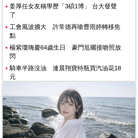
姜厚任女友稱學歷「3碩1博」 台大發聲
了
工會風波擴大 許常德再嗆曹雨婷轉移焦
點
楊紫瓊嗨慶64歲生日 豪門尪曬接吻照放
閃
騎車半路沒油 連晨翔寶特瓶買汽油花18
元