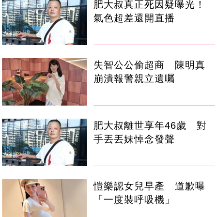
肥大叔真正死因疑曝光！
氣色超差還開直播
失智公公偷超商 陳明真
崩潰報警親立遺囑
肥大叔離世享年46歲 對
手丟丟妹悼念發聲
愷樂認女兒早產 道歉曝
「一度裝呼吸機」