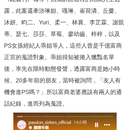
露，此案還牽涉琳妲、嘎琳、崔荷潾、丘薆、
沐妍、畇二、Yuri、柔一、林襄、李芷霖、謝凱
蒂、瑟七、莎莎、草莓、廖幼齒、梓梓，以及
PS女孩經紀人乖姐等人，這些人曾是千億富商
正宮的蒐證對象。乖姐得知被捲入獵豔名單
後，率先在限時動態發聲，透露富商是她小時
候、20多年前的朋友，當時被詢問，「友人有
機會進PS嗎？」所以富商老婆應該有兩人的通
話紀錄，進而列為蒐證。