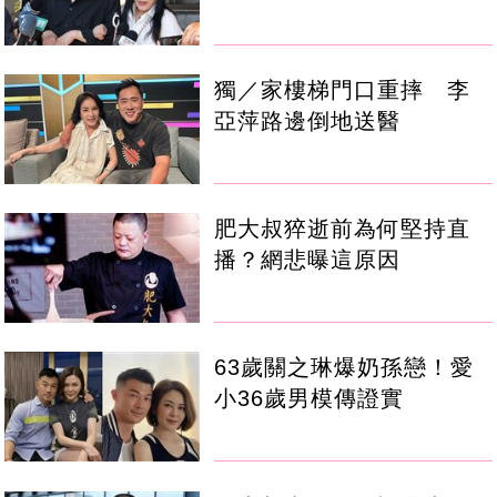
獨／家樓梯門口重摔 李
亞萍路邊倒地送醫
肥大叔猝逝前為何堅持直
播？網悲曝這原因
63歲關之琳爆奶孫戀！愛
小36歲男模傳證實