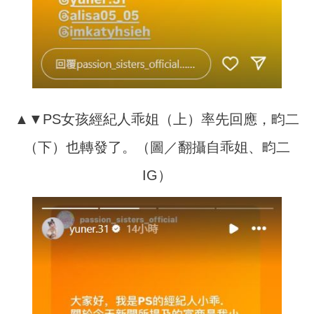
▲▼PS女孩經紀人乖姐（上）率先回應，畇二
（下）也轉發了。（圖／翻攝自乖姐、畇二
IG）