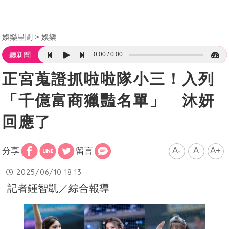
娛樂星聞
娛樂
0:00
0:00
聽新聞
正宮蒐證抓啦啦隊小三！入列
「千億富商獵豔名單」 沐妍
回應了
A-
A
A+
分享
留言
2025/06/10 18:13
記者鍾智凱／綜合報導