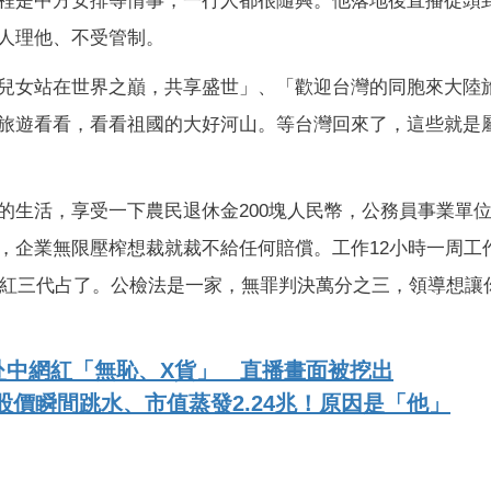
程是中方安排等情事，一行人都很隨興。他落地後直播從頭
人理他、不受管制。
兒女站在世界之巔，共享盛世」、「歡迎台灣的同胞來大陸
旅遊看看，看看祖國的大好河山。等台灣回來了，這些就是
生活，享受一下農民退休金200塊人民幣，公務員事業單位8
，企業無限壓榨想裁就裁不給任何賠償。工作12小時一周工
二代紅三代占了。公檢法是一家，無罪判決萬分之三，領導想讓
赴中網紅「無恥、X貨」 直播畫面被挖出
股價瞬間跳水、市值蒸發2.24兆！原因是「他」