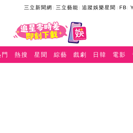
三立新聞網
三立藝能
追蹤娛樂星聞
FB
熱門
熱搜
星聞
綜藝
戲劇
日韓
電影