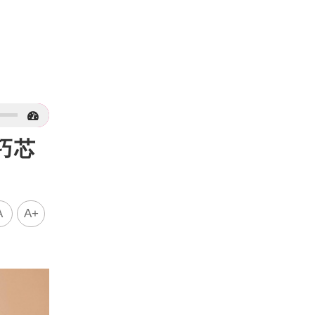
巧芯
A
A+