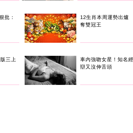
狠批：
12生肖本周運勢出爐
奪雙冠王
台版三上
車內強吻女星！知名
辯又沒伸舌頭