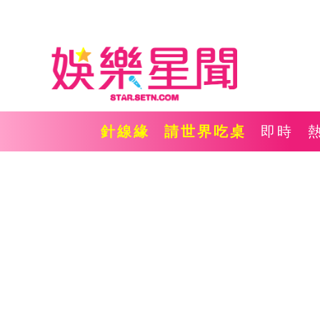
針線緣
請世界吃桌
即時