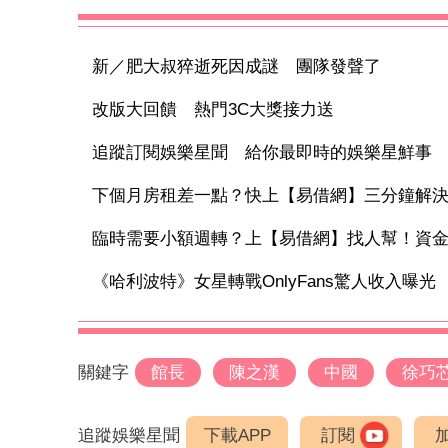
新／肥大叔猝逝死因成謎 團隊發聲了
改版大回饋 熱門3C大獎接力送
追蹤訂閱娛樂星聞 給你最即時的娛樂星鮮事
下個月房租差一點？快上【易借網】三分鐘解
臨時需要小額週轉？上【易借網】找人幫！資
《哈利波特》女星轉戰OnlyFans驚人收入曝光 1
關鍵字
館長
陳之漢
中國
徐巧
追蹤娛樂星聞
下載APP
訂閱