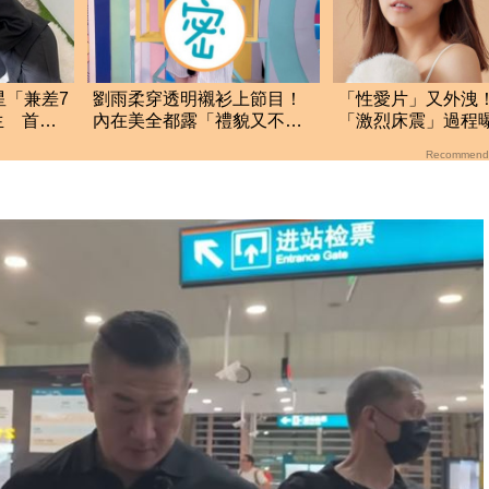
星「兼差7
劉雨柔穿透明襯衫上節目！
「性愛片」又外洩
生 首公
內在美全都露「禮貌又不失
「激烈床震」過程
性感」
搗敏感帶
Recommend