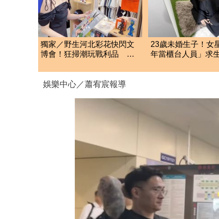
獨家／野生河北彩花快閃文
23歲未婚生子！女
博會！狂掃潮玩戰利品 見
年當櫃台人員」求
阿信公仔喊「超Q」
開出面全招了
娛樂中心／蕭宥宸報導