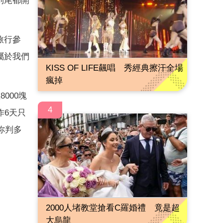
到尾都開
旅行參
屬於我們
KISS OF LIFE飆唱 秀經典擦汗全場
瘋掉
000塊
4
作6天只
你判多
2000人堵教堂搶看C羅婚禮 竟是超
大烏龍