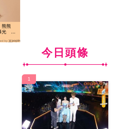
！熊熊
曝光 直
ed by
今日頭條
1