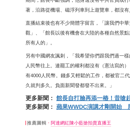
期間，館長不斷強調，他身邊沒有中共官員或行
著，沿路從機場、磁浮列車到上遊覽車，都沒有
直播結束後也有不少簡體字留言，「讓我們中華
觀」、「館長以後有機會在大陸的各種自然景點
所有人的」。
另有中國網友諷刺，「我希望你們跟我們過一樣的
人民幣往上。連罷工的權利都沒有（憲法寫的）
有4000人民幣。錢多又輕鬆的工作，都被官
久就判多久。負面新聞發都發不出來。」
更多新聞：
館長自打臉再添一樁！昔嗆
更多新聞：
蘋果WWDC演講才剛開始 
推薦圖輯
阿達網紅陳小藍搶拍賣直播王