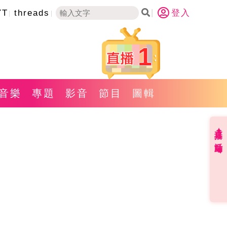
YT
threads
登入
1
音樂
專題
影音
節目
圖輯
直播✦活動