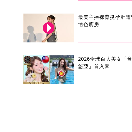
最美主播裸背挺孕肚遭
情色廚房
2026全球百大美女「
悠亞」首入圍