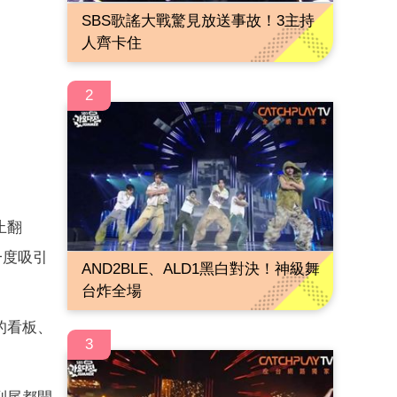
SBS歌謠大戰驚見放送事故！3主持
人齊卡住
2
止翻
一度吸引
AND2BLE、ALD1黑白對決！神級舞
台炸全場
的看板、
3