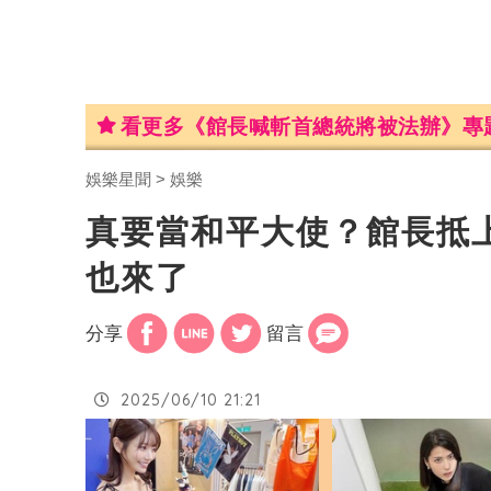
看更多《館長喊斬首總統將被法辦》專
娛樂星聞
娛樂
真要當和平大使？館長抵
也來了
分享
留言
2025/06/10 21:21