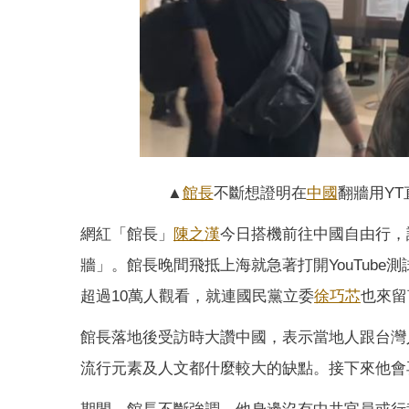
▲
館長
不斷想證明在
中國
翻牆用YT
網紅「館長」
陳之漢
今日搭機前往中國自由行，
牆」。館長晚間飛抵上海就急著打開YouTub
超過10萬人觀看，就連國民黨立委
徐巧芯
也來留
館長落地後受訪時大讚中國，表示當地人跟台灣
流行元素及人文都什麼較大的缺點。接下來他會