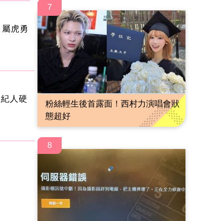
7
 屬虎勇
經紀人硬
粉絲輕生後首露面！西村力演唱會狀
態超好
8