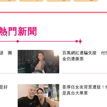
熱門新聞
謎 團
百萬網紅遭騙失蹤 付5
金仍遭撕票
是好
姜厚任女友背景遭疑！
是真台大畢業