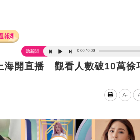
題報導
0:00
0:00
聽新聞
上海開直播 觀看人數破10萬徐
A-