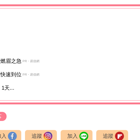
決燃眉之急
PR・易借網
金快速到位
PR・易借網
天...
芯
加入
追蹤
加入
追蹤