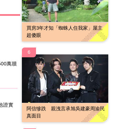
買房3年才知「蜘蛛人住我家」屋主
超傻眼
6
00萬贖
他證實
阿信慘跌 親洩言承旭吳建豪周渝民
真面目