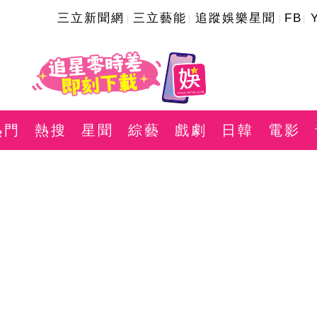
三立新聞網
三立藝能
追蹤娛樂星聞
FB
熱門
熱搜
星聞
綜藝
戲劇
日韓
電影