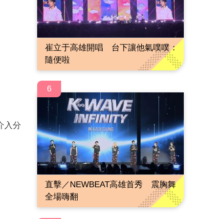
崔立于高雄開唱 台下讓他氣噗噗：
隨便啦
6
介入分
直擊／NEWBEAT高雄首秀 震胸舞
全場嗨翻