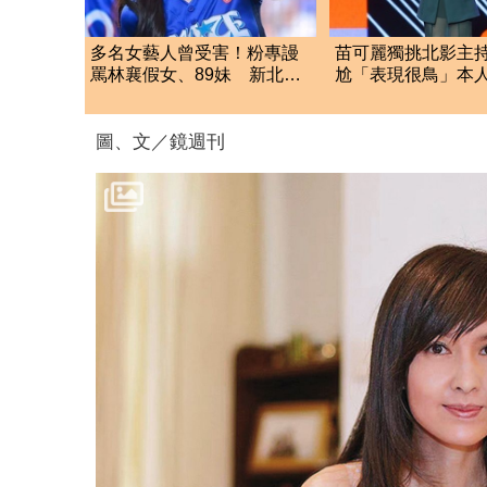
多名女藝人曾受害！粉專謾
苗可麗獨挑北影主
罵林襄假女、89妹 新北男
尬「表現很鳥」本人
遭判罰9千元
應：我努力
圖、文／鏡週刊