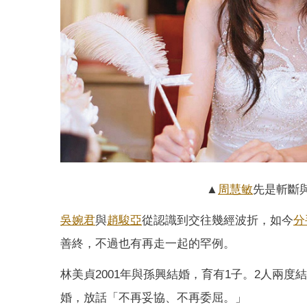
▲
周慧敏
先是斬斷
吳婉君
與
趙駿亞
從認識到交往幾經波折，如今
分
善終，不過也有再走一起的罕例。
林美貞2001年與孫興結婚，育有1子。2人兩
婚，放話「不再妥協、不再委屈。」