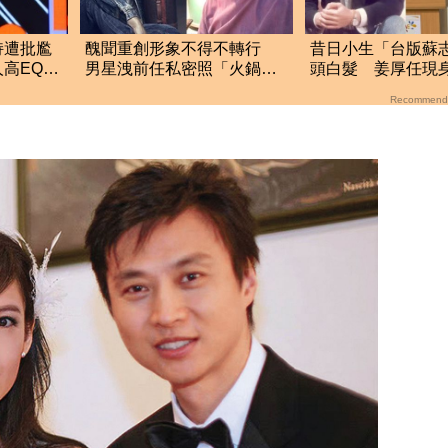
持遭批尷
醜聞重創形象不得不轉行
昔日小生「台版蘇
高EQ回
男星洩前任私密照「火鍋店
頭白髮 姜厚任現
端盤維生」
檢署！
Recommend