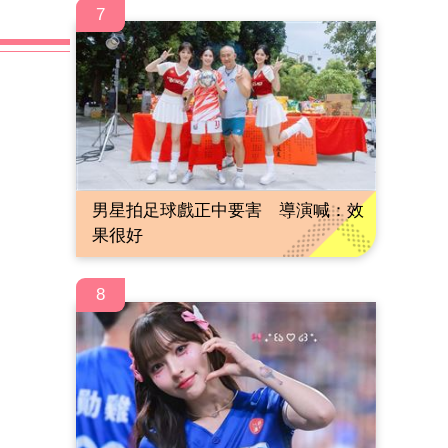
7
男星拍足球戲正中要害 導演喊：效
果很好
8