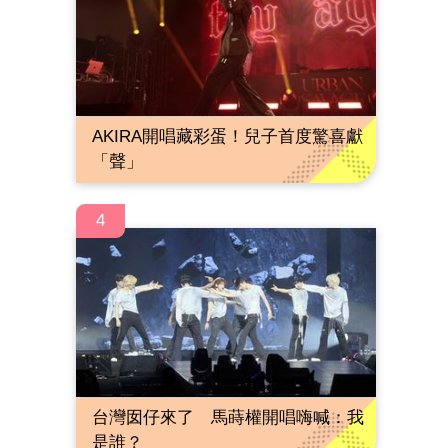
AKIRA開唱藏彩蛋！兒子首度驚喜獻
「聲」
4
台灣囡仔來了 馬蒔權開唱嗨喊：我
是誰？