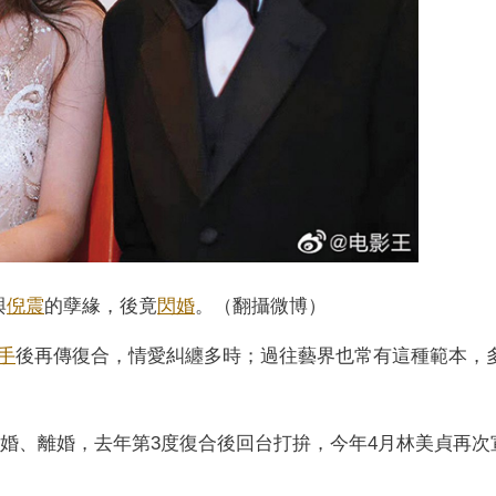
與
倪震
的孽緣，後竟
閃婚
。（翻攝微博）
手
後再傳復合，情愛糾纏多時；過往藝界也常有這種範本，
度結婚、離婚，去年第3度復合後回台打拚，今年4月林美貞再次