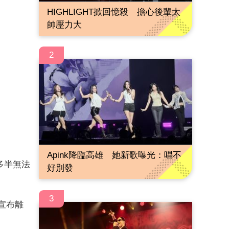
HIGHLIGHT掀回憶殺 擔心後輩太
帥壓力大
2
Apink降臨高雄 她新歌曝光：唱不
多半無法
好別發
3
宣布離