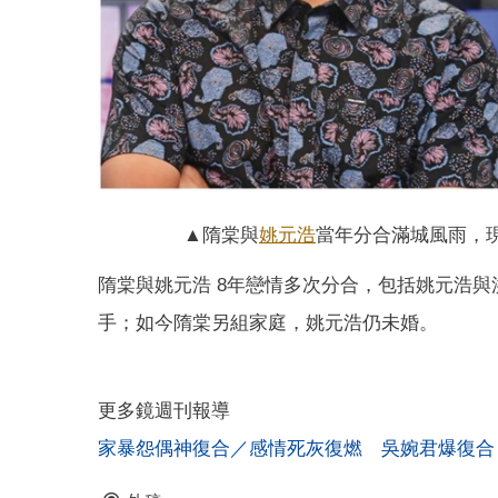
▲隋棠與
姚元浩
當年分合滿城風雨，
隋棠與姚元浩 8年戀情多次分合，包括姚元浩與洪
手；如今隋棠另組家庭，姚元浩仍未婚。
更多鏡週刊報導
家暴怨偶神復合／感情死灰復燃 吳婉君爆復合