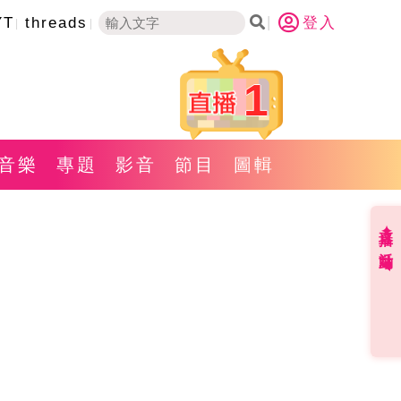
YT
threads
登入
1
音樂
專題
影音
節目
圖輯
直播✦活動