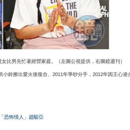
現女比男先忙著經營家庭。（左圖公視提供，右圖鏡週刊）
小鈴擦出愛火後復合、2011年爭吵分手，2012年因王心凌
「恐怖情人」趙駿亞