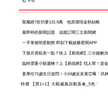
外稿
龍藏經7折仍要131.6萬 他原價現金秒結帳
最即時的新聞話題 追蹤訂閱三立新聞網
一手掌握明星動態 即刻下載娛樂星聞APP
下個月房租差一點？快上【易借網】三分鐘解
臨時需要小額週轉？上【易借網】找人幫！資
姜厚任71歲生日放閃！小24歲女友童芯曝「武林聚
特價 【買1+1】大顯威風自動直傘_5色
PR