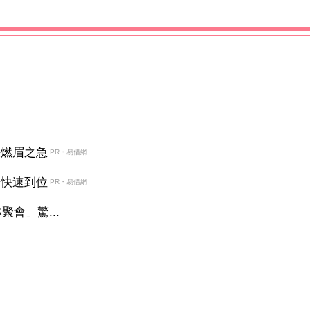
決燃眉之急
PR・易借網
金快速到位
PR・易借網
會」驚...