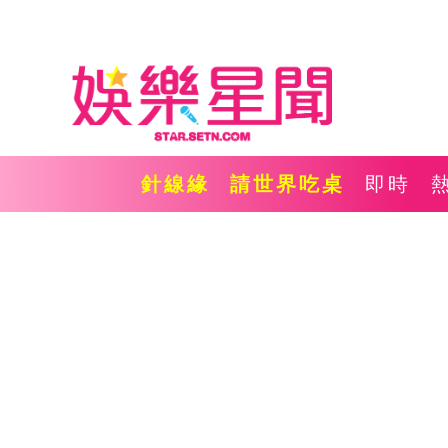
針線緣
請世界吃桌
即時