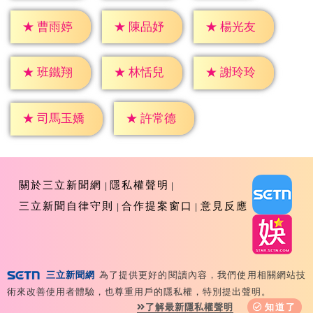
★
曹雨婷
★
陳品妤
★
楊光友
★
班鐵翔
★
林恬兒
★
謝玲玲
★
許常德
★
司馬玉嬌
關於三立新聞網
隱私權聲明
三立新聞自律守則
合作提案窗口
意見反應
三立新聞網
為了提供更好的閱讀內容，我們使用相關網站技
Copyright ©2026 Sanlih E-Television All Rights
術來改善使用者體驗，也尊重用戶的隱私權，特別提出聲明。
Reserved 版權所有 盜用必究 台北市內湖區舊宗路一段159
了解最新隱私權聲明
知道了