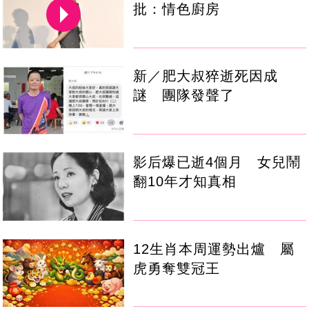
批：情色廚房
新／肥大叔猝逝死因成
謎 團隊發聲了
影后爆已逝4個月 女兒鬧
翻10年才知真相
12生肖本周運勢出爐 屬
虎勇奪雙冠王