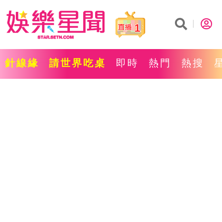
1
針線緣
請世界吃桌
即時
熱門
熱搜