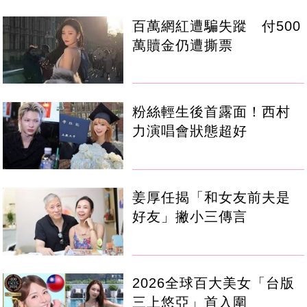
百萬網紅遭騙失蹤 付500
萬贖金仍遭撕票
粉絲輕生後首露面！西村
力演唱會狀態超好
姜厚任揭「和女友前夫是
好友」撇小三傳言
2026全球百大美女「台版
三上悠亞」首入圍