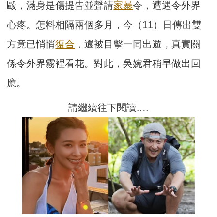
毆，滿身是傷提告並聲請
家暴
令，遭遇令外界
心疼。怎料相隔兩個多月，今（11）日傳出雙
方竟已悄悄
復合
，還被目擊一同出遊，真實關
係令外界霧裡看花。對此，吳婉君稍早做出回
應。
請繼續往下閱讀….