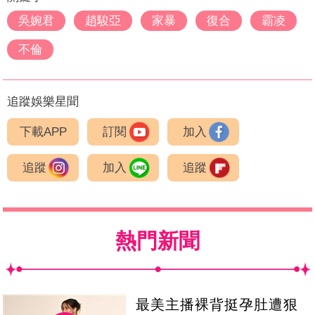
吳婉君
趙駿亞
家暴
復合
霸凌
不倫
追蹤娛樂星聞
下載APP
訂閱
加入
追蹤
加入
追蹤
熱門新聞
最美主播裸背挺孕肚遭狠