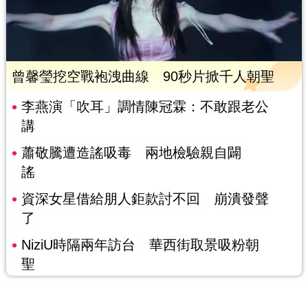
曾馨瑩挖空戰袍洩曲線 90秒片掀千人朝聖
李燕演「吹耳」調情陳冠霖：不敢跟老公
講
蕭敬騰遭造謠吸毒 兩地檢驗親自闢
謠
資深女星借給朋人鉅款討不回 崩潰發聲
了
NiziU時隔兩年訪台 華西街取景吸粉朝
聖