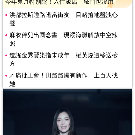
今年鬼月特別陰！入住飯店「敲門也沒用」
洪都拉斯睡路邊當街友 目睹搶地盤洩心
聲
麻衣伴兒出國念書 現蹤海灘解放中空辣
照
造謠金秀賢染指未成年 權英燦遭移送檢
方
才痛批工會！田路路爆有新作 上百人找
她