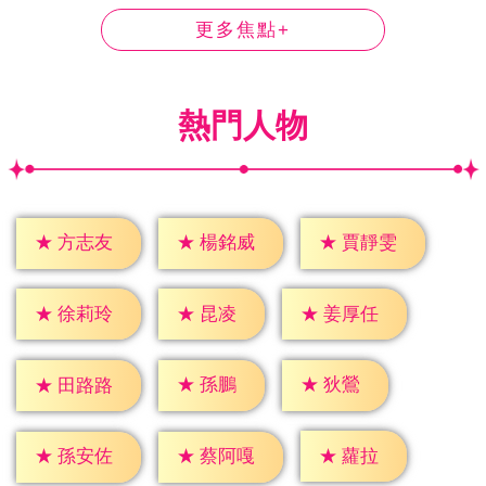
更多焦點+
熱門人物
★
方志友
★
楊銘威
★
賈靜雯
★
昆凌
★
徐莉玲
★
姜厚任
★
孫鵬
★
狄鶯
★
田路路
★
蘿拉
★
孫安佐
★
蔡阿嘎