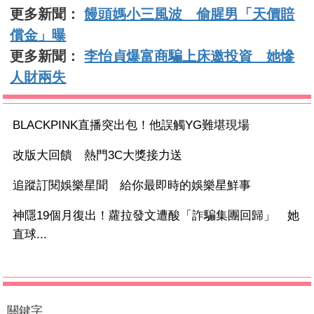
更多新聞：
饅頭媽小三風波 偷腥男「天價賠
償金」曝
更多新聞：
李怡貞爆富商騙上床邀投資 她慘
人財兩失
BLACKPINK直播突出包！他誤觸YG難堪現場
改版大回饋 熱門3C大獎接力送
追蹤訂閱娛樂星聞 給你最即時的娛樂星鮮事
神隱19個月復出！蘿拉發文遭酸「詐騙集團回歸」 她
直球...
關鍵字