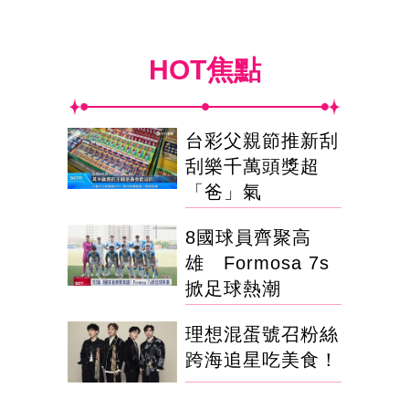
HOT焦點
台彩父親節推新刮
刮樂千萬頭獎超
「爸」氣
8國球員齊聚高
雄 Formosa 7s
掀足球熱潮
理想混蛋號召粉絲
跨海追星吃美食！