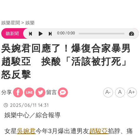
娛樂星聞
娛樂
0:00
0:00
聽新聞
吳婉君回應了！爆復合家暴男
趙駿亞 挨酸「活該被打死」
怒反擊
A-
A
A+
分享
留言
2025/06/11 14:31
娛樂中心／綜合報導
女星
吳婉君
今年3月爆出遭男友
趙駿亞
掐脖、痛