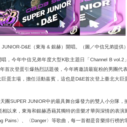
 JUNIOR-D&E（東海 & 銀赫）開唱。（圖／中信兄弟提供
年中信兄弟年度大型K歌主題日「Channel B vol.
繼去年首次登蛋引爆熱烈話題後，今年將邀請最寵粉的男團代表S
臺北大巨蛋主場，擔任活動嘉賓，這也是D&E首次登上臺北大巨
流經典天團SUPER JUNIOR中的最具舞台爆發力的雙人小分隊
ppa〉亮相以來，東海和銀赫憑藉其獨特的音樂才華與深情的表演
g Pains〉、〈Danger〉等歌曲，每一首都是音樂排行榜