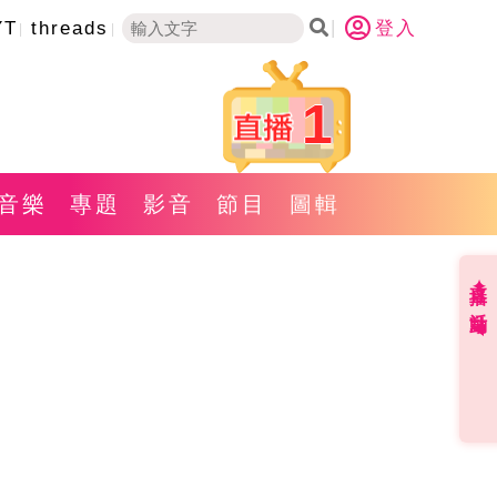
YT
threads
登入
1
音樂
專題
影音
節目
圖輯
直播✦活動