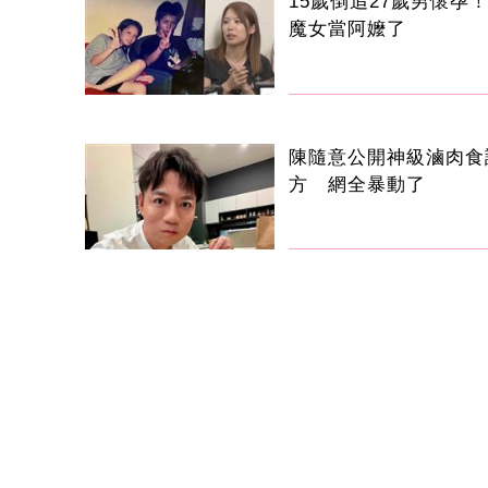
15歲倒追27歲男懷孕！
魔女當阿嬤了
陳隨意公開神級滷肉食
方 網全暴動了