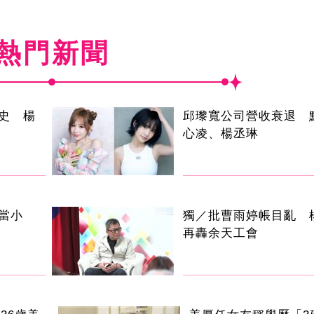
熱門新聞
史 楊
邱瓈寬公司營收衰退 
心凌、楊丞琳
當小
獨／批曹雨婷帳目亂 
再轟余天工會