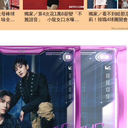
天母棒球
獨家／算4次花1萬6卻變「不
獨家／看不到睦那
 味全：
雅諧音」 小龍女口水曝爆
莉！韓職4球團開
笑改名過程
啦啦隊員應援中職
Recommend