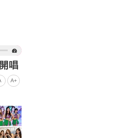
、開唱
A
A+