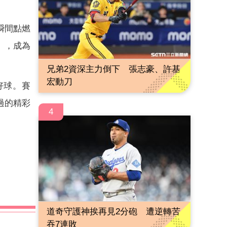
瞬間點燃
」，成為
兄弟2資深主力倒下 張志豪、許基
宏動刀
氣好球。賽
過的精彩
4
道奇守護神挨再見2分砲 遭逆轉苦
吞7連敗