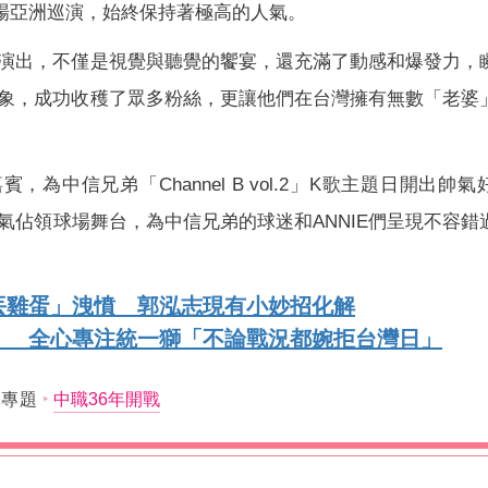
舉辦多場亞洲巡演，始終保持著極高的人氣。
演出，不僅是視覺與聽覺的饗宴，還充滿了動感和爆發力，
象，成功收穫了眾多粉絲，更讓他們在台灣擁有無數「老婆
球嘉賓，為中信兄弟「Channel B vol.2」K歌主題日開出帥
氣佔領球場舞台，為中信兄弟的球迷和ANNIE們呈現不容錯
丟雞蛋」洩憤 郭泓志現有小妙招化解
！ 全心專注統一獅「不論戰況都婉拒台灣日」
薦專題
中職36年開戰