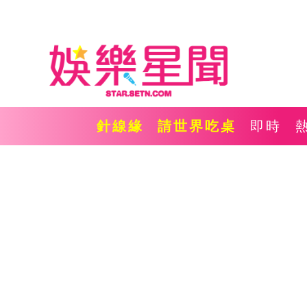
針線緣
請世界吃桌
即時