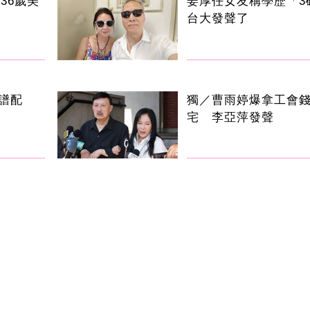
36歲美
姜厚任女友稱學歷「3
台大發聲了
譜配
獨／曹雨婷爆拿工會
宅 李亞萍發聲