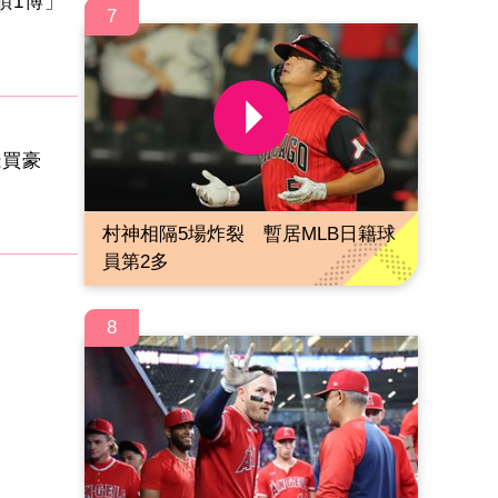
碩1博」
7
錢買豪
村神相隔5場炸裂 暫居MLB日籍球
員第2多
8