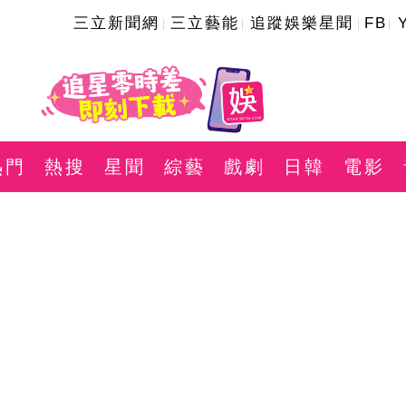
三立新聞網
三立藝能
追蹤娛樂星聞
FB
熱門
熱搜
星聞
綜藝
戲劇
日韓
電影