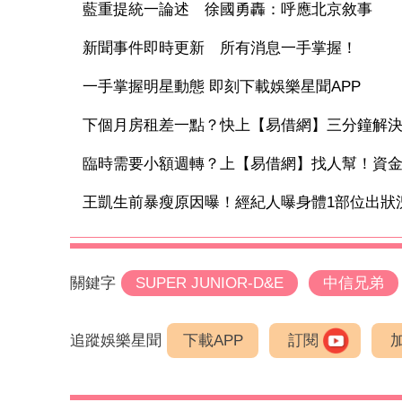
藍重提統一論述 徐國勇轟：呼應北京敘事
新聞事件即時更新 所有消息一手掌握！
一手掌握明星動態 即刻下載娛樂星聞APP
下個月房租差一點？快上【易借網】三分鐘解
臨時需要小額週轉？上【易借網】找人幫！資
王凱生前暴瘦原因曝！經紀人曝身體1部位出狀況
關鍵字
SUPER JUNIOR-D&E
中信兄弟
追蹤娛樂星聞
下載APP
訂閱