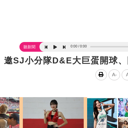
0:00
0:00
聽新聞
邀SJ小分隊D&E大巨蛋開球
A-