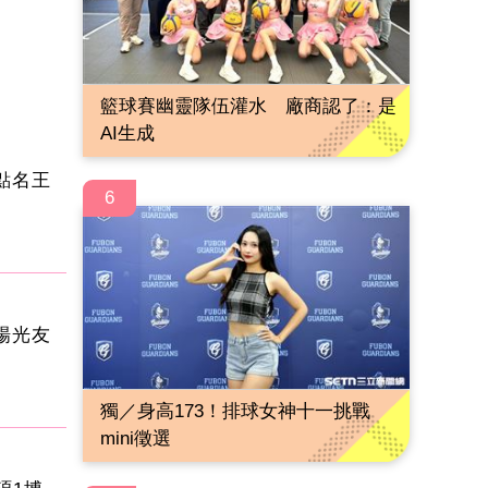
籃球賽幽靈隊伍灌水 廠商認了：是
AI生成
點名王
6
楊光友
獨／身高173！排球女神十一挑戰
mini徵選