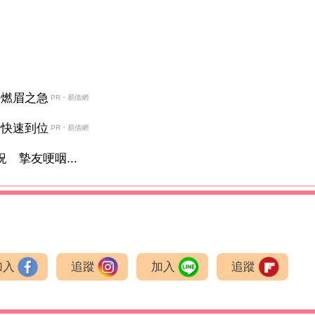
決燃眉之急
PR・易借網
金快速到位
PR・易借網
 摯友哽咽...
加入
追蹤
加入
追蹤