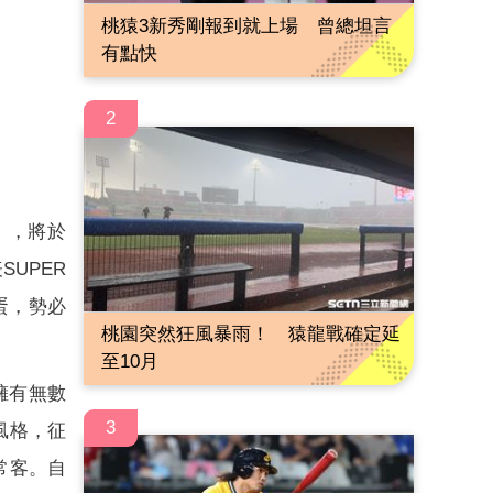
桃猿3新秀剛報到就上場 曾總坦言
有點快
2
）
2」，將於
UPER
蛋，勢必
桃園突然狂風暴雨！ 猿龍戰確定延
至10月
，擁有無數
3
風格，征
的常客。自