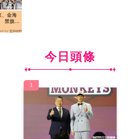
京、金海
會 禁旗下
ed by
今日頭條
1