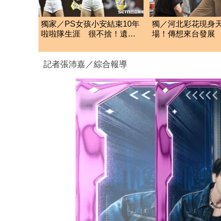
獨家／PS女孩小安結束10年
獨／河北彩花現身
啦啦隊生涯 很不捨！遺憾
場！傳想來台發展
不能和球迷道別
歡迎各界人士進場
記者張沛嘉／綜合報導