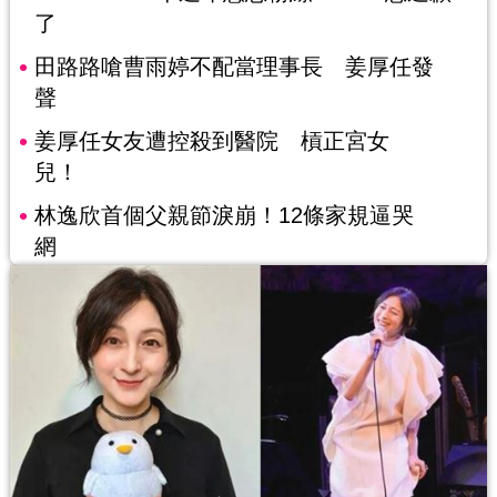
了
田路路嗆曹雨婷不配當理事長 姜厚任發
聲
姜厚任女友遭控殺到醫院 槓正宮女
兒！
林逸欣首個父親節淚崩！12條家規逼哭
網