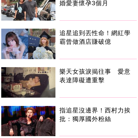
婚愛妻懷孕3個月
追星追到丟性命！網紅學
霸曾做酒店賺破億
樂天女孩淚揭往事 愛意
表達障礙遭重擊
指追星沒邊界！西村力挨
批：獨厚國外粉絲