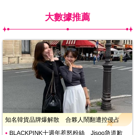
大數據推薦
知名韓貨品牌爆解散 合夥人鬧翻遭控侵占
BLACKPINK十週年惹怒粉絲 Jisoo急道歉