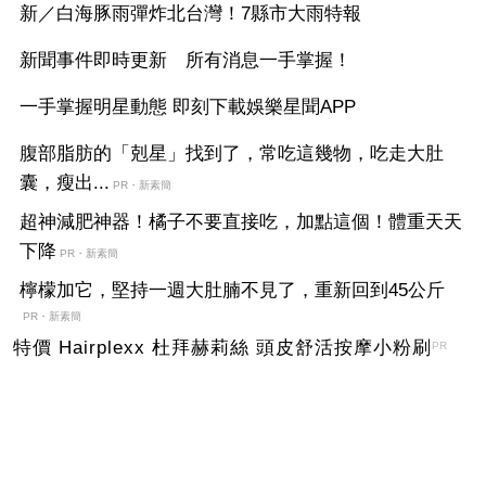
新／白海豚雨彈炸北台灣！7縣市大雨特報
新聞事件即時更新 所有消息一手掌握！
一手掌握明星動態 即刻下載娛樂星聞APP
腹部脂肪的「剋星」找到了，常吃這幾物，吃走大肚
囊，瘦出...
PR・新素簡
超神減肥神器！橘子不要直接吃，加點這個！體重天天
下降
PR・新素簡
檸檬加它，堅持一週大肚腩不見了，重新回到45公斤
PR・新素簡
特價 Hairplexx 杜拜赫莉絲 頭皮舒活按摩小粉刷
PR