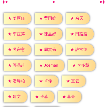
★
余天
★
姜厚任
★
曹雨婷
★
李亞萍
★
陳品妤
★
田路路
★
吳宗憲
★
周杰倫
★
許常德
★
郭品超
★
李多慧
★
Joeman
★
卓偉
★
宣云
★
潘瑋柏
★
建文
★
張菲
★
菲哥