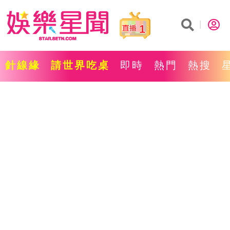
1
針線緣
請世界吃桌
即時
熱門
熱搜