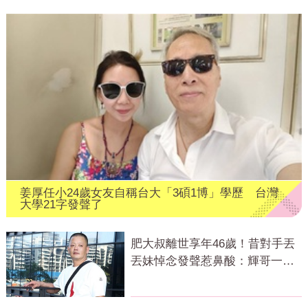
姜厚任小24歲女友自稱台大「3碩1博」學歷 台灣
大學21字發聲了
肥大叔離世享年46歲！昔對手丟
丟妹悼念發聲惹鼻酸：輝哥一路
好走