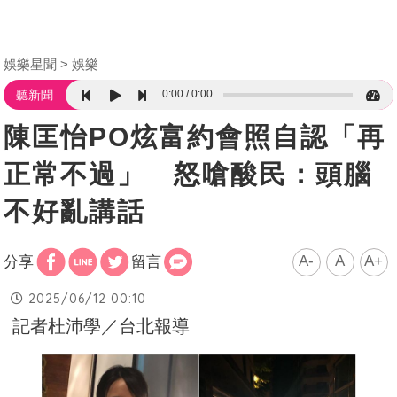
娛樂星聞
娛樂
0:00
0:00
聽新聞
陳匡怡PO炫富約會照自認「再
正常不過」 怒嗆酸民：頭腦
不好亂講話
A-
A
A+
分享
留言
2025/06/12 00:10
記者杜沛學／台北報導