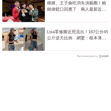
粿粿、王子偷吃消失演藝圈！賴
銘偉鬆口回應了 兩人最新近況
曝光
Lisa零修圖近照流出！167公分45
公斤逆天比例 網驚：根本薄到
快消失
Recommended by