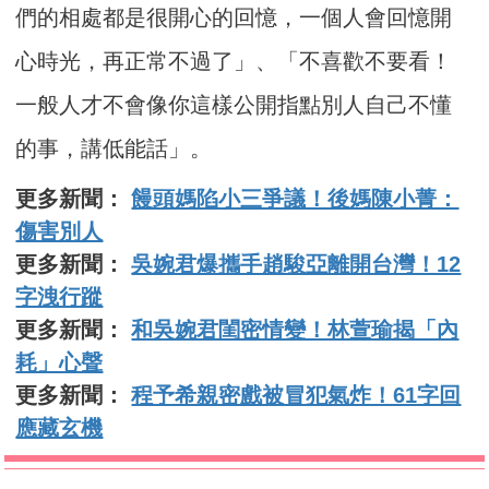
們的相處都是很開心的回憶，一個人會回憶開
心時光，再正常不過了」、「不喜歡不要看！
一般人才不會像你這樣公開指點別人自己不懂
的事，講低能話」。
更多新聞：
饅頭媽陷小三爭議！後媽陳小菁：
傷害別人
更多新聞：
吳婉君爆攜手趙駿亞離開台灣！12
字洩行蹤
更多新聞：
和吳婉君閨密情變！林萱瑜揭「內
耗」心聲
更多新聞：
程予希親密戲被冒犯氣炸！61字回
應藏玄機