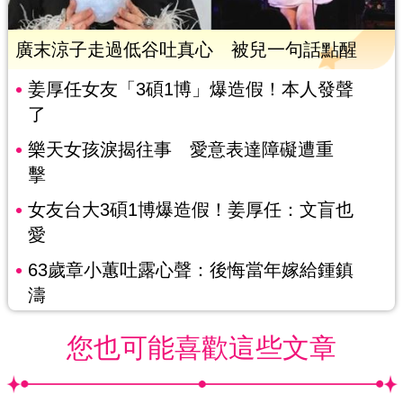
廣末涼子走過低谷吐真心 被兒一句話點醒
姜厚任女友「3碩1博」爆造假！本人發聲
了
樂天女孩淚揭往事 愛意表達障礙遭重
擊
女友台大3碩1博爆造假！姜厚任：文盲也
愛
63歲章小蕙吐露心聲：後悔當年嫁給鍾鎮
濤
您也可能喜歡這些文章