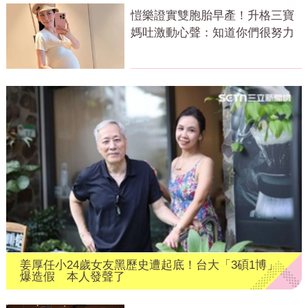
愷樂證實雙胞胎早產！升格三寶
媽吐激動心聲：知道你們很努力
姜厚任小24歲女友黑歷史遭起底！台大「3碩1博」
爆造假 本人發聲了