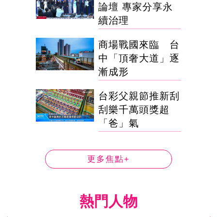
論壇 專家分享永
續治理
商場戰國來臨 台
中「頂奢大道」逐
漸成形
台彩父親節推新刮
刮樂千萬頭獎超
「爸」氣
更多焦點+
熱門人物