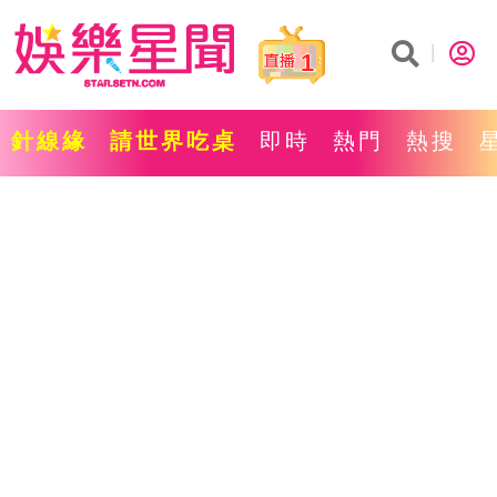
1
針線緣
請世界吃桌
即時
熱門
熱搜