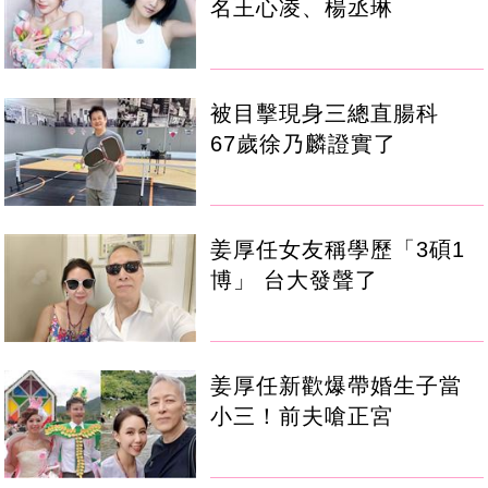
名王心凌、楊丞琳
被目擊現身三總直腸科
67歲徐乃麟證實了
姜厚任女友稱學歷「3碩1
博」 台大發聲了
姜厚任新歡爆帶婚生子當
小三！前夫嗆正宮