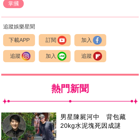
掌摑
追蹤娛樂星聞
下載APP
訂閱
加入
追蹤
加入
追蹤
熱門新聞
男星陳屍河中 背包藏
20kg水泥塊死因成謎