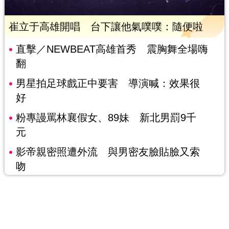
崔立于高雄開唱 台下讓他氣噗噗：隨便啦
直擊／NEWBEAT高雄首秀 震胸舞全場嗨
翻
男星拍足球戲正中要害 導演喊：效果很
好
粉專謾罵林襄假女、89妹 新北男罰9千
元
影帝親密照遭外流 與男密友臉貼臉又索
吻