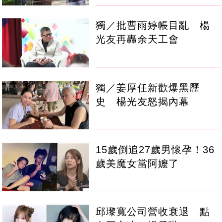
獨／批曹雨婷帳目亂 楊
光友再轟余天工會
獨／姜厚任新歡爆黑歷
史 楊光友怒揭內幕
15歲倒追27歲男懷孕！36
歲美魔女當阿嬤了
邱瓈寬公司營收衰退 點