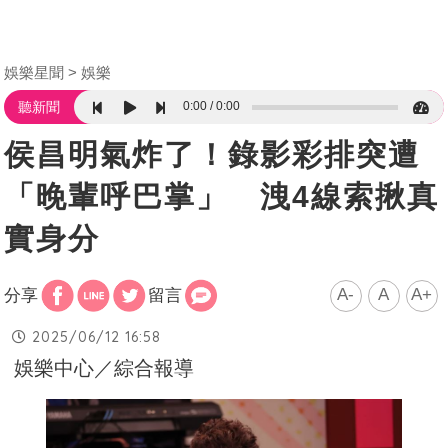
娛樂星聞
娛樂
0:00
0:00
聽新聞
侯昌明氣炸了！錄影彩排突遭
「晚輩呼巴掌」 洩4線索揪真
實身分
A-
A
A+
分享
留言
2025/06/12 16:58
娛樂中心／綜合報導