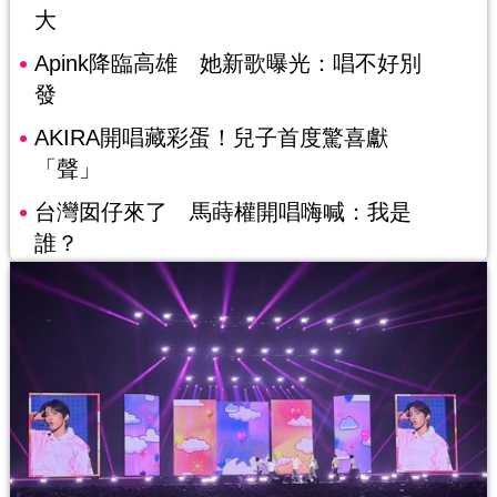
大
Apink降臨高雄 她新歌曝光：唱不好別
發
AKIRA開唱藏彩蛋！兒子首度驚喜獻
「聲」
台灣囡仔來了 馬蒔權開唱嗨喊：我是
誰？