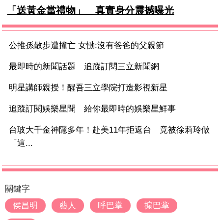
「送黃金當禮物」 真實身分震撼曝光
公推孫散步遭撞亡 女慟:沒有爸爸的父親節
最即時的新聞話題 追蹤訂閱三立新聞網
明星講師親授！醒吾三立學院打造影視新星
追蹤訂閱娛樂星聞 給你最即時的娛樂星鮮事
台玻大千金神隱多年！赴美11年拒返台 竟被徐莉玲做
「這...
關鍵字
侯昌明
藝人
呼巴掌
搧巴掌