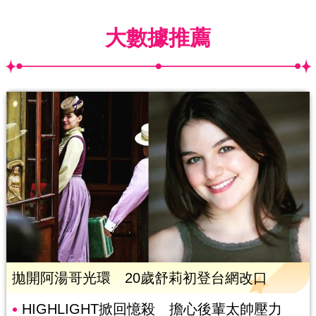
大數據推薦
拋開阿湯哥光環 20歲舒莉初登台網改口
HIGHLIGHT掀回憶殺 擔心後輩太帥壓力