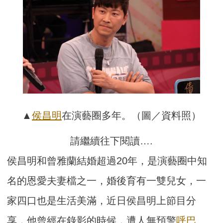
▲
侯昌明
在演藝圈多年。（圖／資料照）
請繼續往下閱讀….
侯昌明和曾雅蘭結婚超過20年，是演藝圈中知
名的恩愛夫妻檔之一，婚後育有一雙兒女，一
家四口也是生活美滿，近日侯昌明上節目分
享，他曾經在錄影的時候，遭人無預警
呼巴