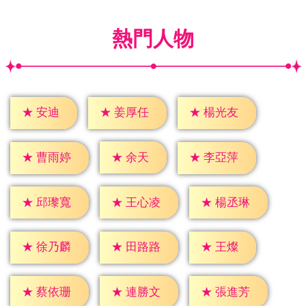
熱門人物
★
安迪
★
姜厚任
★
楊光友
★
余天
★
曹雨婷
★
李亞萍
★
邱瓈寬
★
王心凌
★
楊丞琳
★
王燦
★
徐乃麟
★
田路路
★
蔡依珊
★
連勝文
★
張進芳