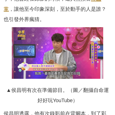
掌
，讓他至今印象深刻，至於動手的人是誰？
也引發外界瘋猜。
▲侯昌明有次在準備節目。（圖／翻攝自命運
好好玩YouTube）
侯昌明透露，他有次錄影前在背腳本，到了彩