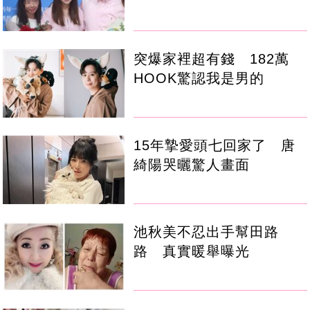
突爆家裡超有錢 182萬
HOOK驚認我是男的
15年摯愛頭七回家了 唐
綺陽哭曬驚人畫面
池秋美不忍出手幫田路
路 真實暖舉曝光