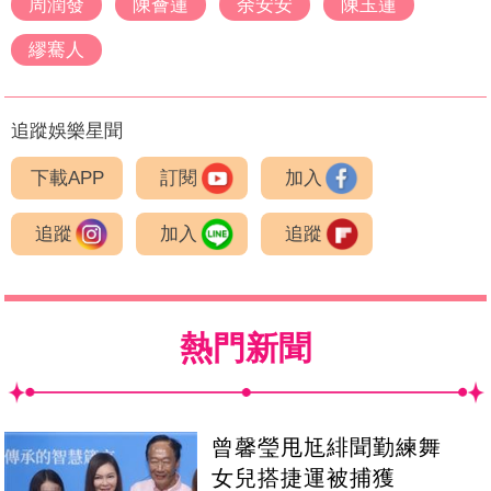
周潤發
陳薈蓮
余安安
陳玉蓮
繆騫人
追蹤娛樂星聞
下載APP
訂閱
加入
追蹤
加入
追蹤
熱門新聞
曾馨瑩甩尪緋聞勤練舞
女兒搭捷運被捕獲