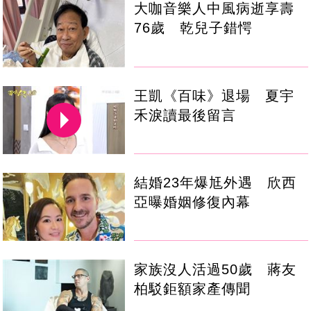
大咖音樂人中風病逝享壽
76歲 乾兒子錯愕
王凱《百味》退場 夏宇
禾淚讀最後留言
結婚23年爆尪外遇 欣西
亞曝婚姻修復內幕
家族沒人活過50歲 蔣友
柏駁鉅額家產傳聞