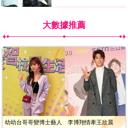
大數據推薦
幼幼台哥哥變博士藝人 李博翔情牽王欣晨