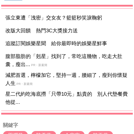
張立東遭「洩密」交女友？籃籃秒笑淚鞠躬
改版大回饋 熱門3C大獎接力送
追蹤訂閱娛樂星聞 給你最即時的娛樂星鮮事
腹部脂肪的「剋星」找到了，常吃這幾物，吃走大肚
囊，瘦出...
PR・新素簡
減肥首選，檸檬加它，堅持一週，腰細了，瘦到你懷疑
人生
PR・新素簡
星二代約吃海底撈「只帶10元」點貴的 別人代墊餐費
他從...
關鍵字