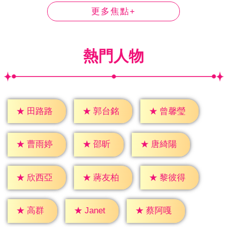
更多焦點+
熱門人物
★
田路路
★
郭台銘
★
曾馨瑩
★
邵昕
★
曹雨婷
★
唐綺陽
★
欣西亞
★
蔣友柏
★
黎彼得
★
高群
★
Janet
★
蔡阿嘎