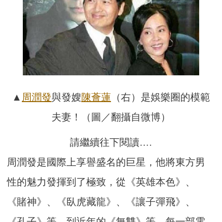
▲
周潤發
與發嫂
陳薈蓮
（右）是娛樂圈的模範
夫妻！（圖／翻攝自微博）
請繼續往下閱讀….
周潤發是國際上享譽盛名的巨星，他將東方男
性的魅力發揮到了極致，從《英雄本色》、
《賭神》、《臥虎藏龍》、《讓子彈飛》、
《孔子》等，到近年的《無雙》等，每一部電