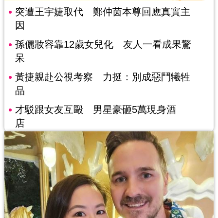
突遭王宇婕取代 鄭仲茵本尊回應真實主
因
孫儷妝容靠12歲女兒化 友人一看成果驚
呆
黃捷親赴公視考察 力挺：別成惡鬥犧牲
品
才駁跟女友互毆 男星豪砸5萬現身酒
店