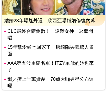
結婚23年爆尪外遇 欣西亞曝婚姻修復內幕
CLC最終合體倒數！「逆襲女神」返鄉開
唱
15年摯愛頭七回家了 唐綺陽哭曬驚人畫
面
AAA第五波重磅名單！ITZY單飛的她也來
了
獨／擁上千萬資產 70歲大咖男星公布遺
囑