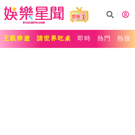
1
王凱猝逝
請世界吃桌
即時
熱門
熱搜