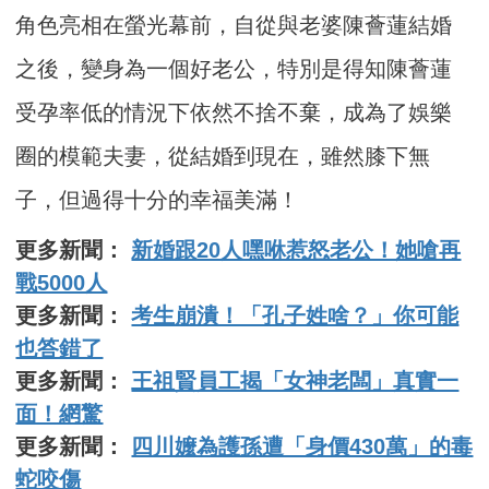
角色亮相在螢光幕前，自從與老婆陳薈蓮結婚
之後，變身為一個好老公，特別是得知陳薈蓮
受孕率低的情況下依然不捨不棄，成為了娛樂
圈的模範夫妻，從結婚到現在，雖然膝下無
子，但過得十分的幸福美滿！
更多新聞：
新婚跟20人嘿咻惹怒老公！她嗆再
戰5000人
更多新聞：
考生崩潰！「孔子姓啥？」你可能
也答錯了
更多新聞：
王祖賢員工揭「女神老闆」真實一
面！網驚
更多新聞：
四川嬤為護孫遭「身價430萬」的毒
蛇咬傷