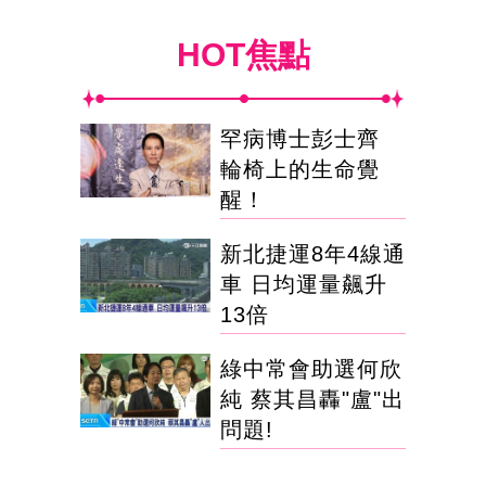
HOT焦點
罕病博士彭士齊
輪椅上的生命覺
醒！
新北捷運8年4線通
車 日均運量飆升
13倍
綠中常會助選何欣
純 蔡其昌轟"盧"出
問題!