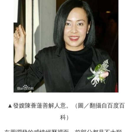
▲發嫂陳薈蓮善解人意。（圖／翻攝自百度百
科）