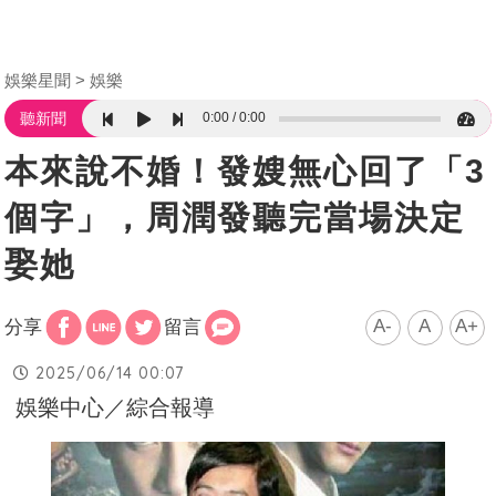
娛樂星聞
娛樂
0:00
0:00
聽新聞
本來說不婚！發嫂無心回了「3
個字」，周潤發聽完當場決定
娶她
A-
A
A+
分享
留言
2025/06/14 00:07
娛樂中心／綜合報導