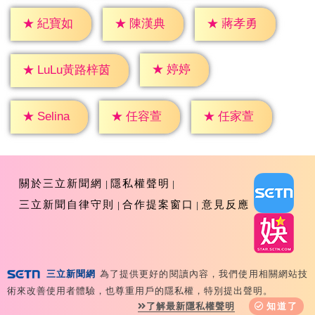
★
紀寶如
★
陳漢典
★
蔣孝勇
★
婷婷
★
LuLu黃路梓茵
★
Selina
★
任容萱
★
任家萱
關於三立新聞網
隱私權聲明
三立新聞自律守則
合作提案窗口
意見反應
三立新聞網
為了提供更好的閱讀內容，我們使用相關網站技
Copyright ©2026 Sanlih E-Television All Rights
術來改善使用者體驗，也尊重用戶的隱私權，特別提出聲明。
Reserved 版權所有 盜用必究 台北市內湖區舊宗路一段159
了解最新隱私權聲明
知道了
號 02-8792-8888