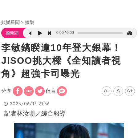
娛樂星聞
娛樂
0:00
0:00
聽新聞
李敏鎬睽違10年登大銀幕！
JISOO挑大樑《全知讀者視
角》超強卡司曝光
A-
A
A+
分享
留言
2025/06/13 21:36
記者林汝珊／綜合報導