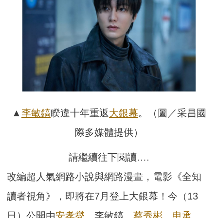
▲
李敏鎬
睽違十年重返
大銀幕
。（圖／采昌國
際多媒體提供）
請繼續往下閱讀….
改編超人氣網路小說與網路漫畫，電影《全知
讀者視角》，即將在7月登上大銀幕！今（13
日）公開由
安孝燮
、李敏鎬、
蔡秀彬
、
申承