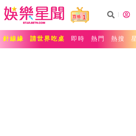
1
針線緣
請世界吃桌
即時
熱門
熱搜