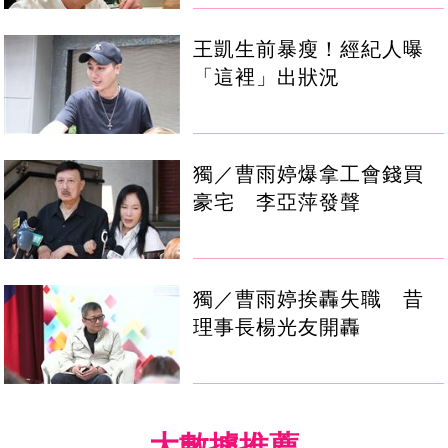
王凱生前暴瘦！經紀人曝
「這裡」出狀況
獨／曹雨婷爆拿工會錢買
豪宅 李亞萍發聲
獨／曹雨婷挨轟失職 昔
理事長楊光友開轟
大數據推薦