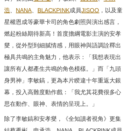
浩
、
NANA
、
BLACKPINK
成員
JISOO
，以及童
星權恩成等豪華卡司的角色劇照與演出感言，
燃起粉絲期待新高！首度擔綱電影主演的安孝
燮，從外型到細膩情感，用眼神與語調詮釋出
極具共鳴的主角魅力，他表示：「我想表現出
讓所有人都產生共鳴的角色模樣。」而「九頭
身男神」李敏鎬，更為本片睽違十年重返大銀
幕，投入高難度動作戲：「我尤其花費很多心
思在動作、眼神、表情的呈現上。」
除了李敏鎬和安孝燮，《全知讀者視角》更集
結蔡秀彬、申承浩、NANA、BLACKPINK成員