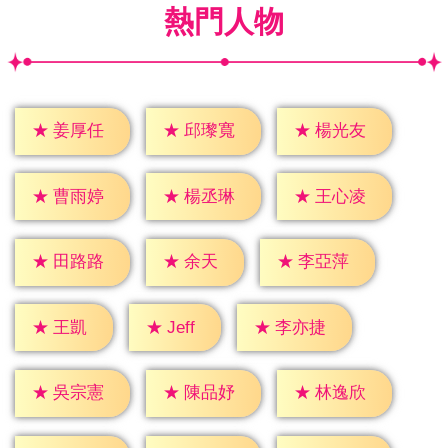
熱門人物
★
姜厚任
★
邱瓈寬
★
楊光友
★
曹雨婷
★
楊丞琳
★
王心凌
★
余天
★
田路路
★
李亞萍
★
Jeff
★
王凱
★
李亦捷
★
吳宗憲
★
陳品妤
★
林逸欣