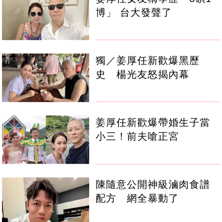
博」 台大發聲了
獨／姜厚任新歡爆黑歷
史 楊光友怒揭內幕
姜厚任新歡爆帶婚生子當
小三！前夫嗆正宮
陳隨意公開神級滷肉食譜
配方 網全暴動了