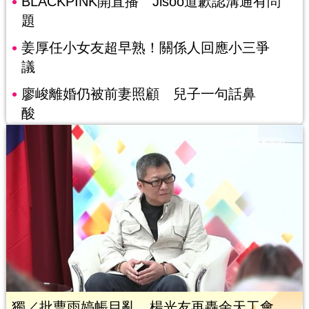
BLACKPINK開直播 Jisoo道歉認溝通有問
題
姜厚任小女友超早熟！關係人回應小三爭
議
廖峻離婚仍被前妻照顧 兒子一句話鼻
酸
獨／批曹雨婷帳目亂 楊光友再轟余天工會