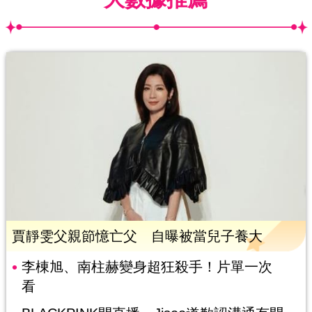
賈靜雯父親節憶亡父 自曝被當兒子養大
李棟旭、南柱赫變身超狂殺手！片單一次
看