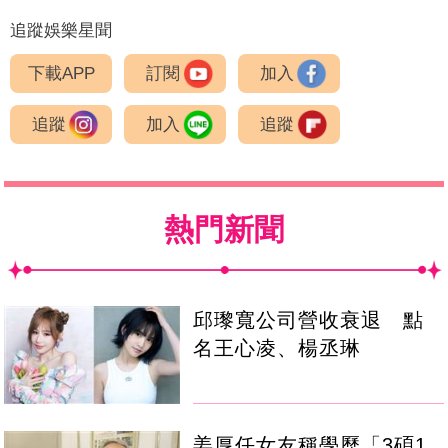
追蹤娛樂星聞
下載APP
訂閱
加入
追蹤
加入
追蹤
熱門新聞
邱瓈寬公司營收衰退 點
名王心凌、楊丞琳
姜厚任女友稱學歷「3碩1