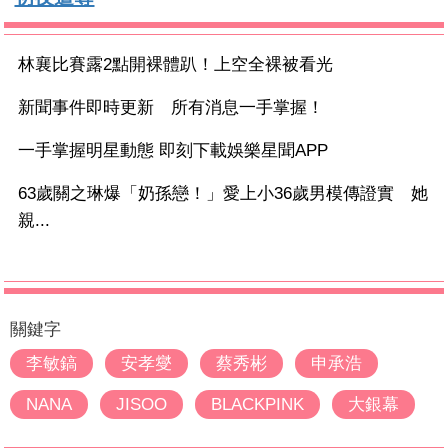
林襄比賽露2點開裸體趴！上空全裸被看光
新聞事件即時更新 所有消息一手掌握！
一手掌握明星動態 即刻下載娛樂星聞APP
63歲關之琳爆「奶孫戀！」愛上小36歲男模傳證實 她
親...
關鍵字
李敏鎬
安孝燮
蔡秀彬
申承浩
NANA
JISOO
BLACKPINK
大銀幕