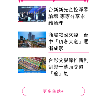
台新新光金控淨零
論壇 專家分享永
續治理
商場戰國來臨 台
中「頂奢大道」逐
漸成形
台彩父親節推新刮
刮樂千萬頭獎超
「爸」氣
更多焦點+