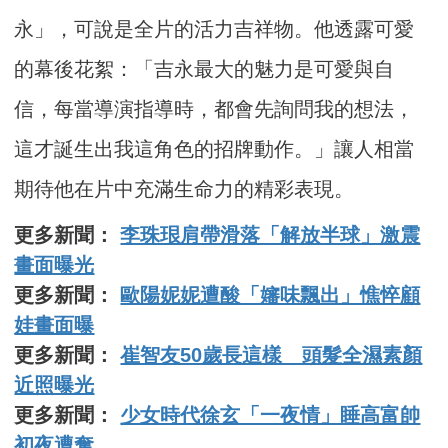
永」，可說是全片的活力吉祥物。他透露可愛
的幕後花絮：「吉永最大的魅力是可愛與自
信，每當導演指導時，都會先詢問我的想法，
這才誕生出我這角色的招牌動作。」讓人相當
期待他在片中充滿生命力的精彩表現。
更多新聞：
李珠珢肩帶滑落「解放半球」激震
畫面曝光
更多新聞：
歐陽妮妮遭酸「嬸味飄出」憔悴顧
娃畫面曝
更多新聞：
崔智友50歲長這樣 頭髮全濕素顏
近照曝光
更多新聞：
少女時代徐玄「一夜情」睡高富帥
初夜遭奪