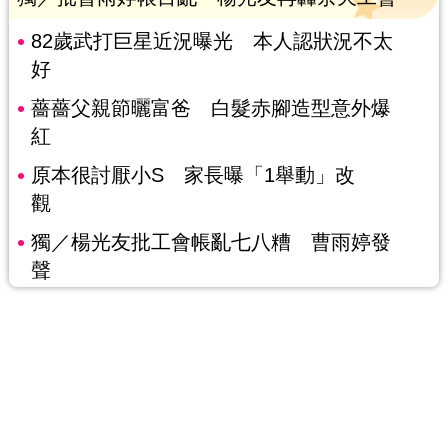
82歲武打巨星近況曝光 本人認狀況不太
好
薔薔父親節曬富爸 白髮赤腳造型意外爆
紅
原本很討厭小S 家長曝「1舉動」改
觀
獨／楊光友批工會帳亂七八糟 曹雨婷發
聲