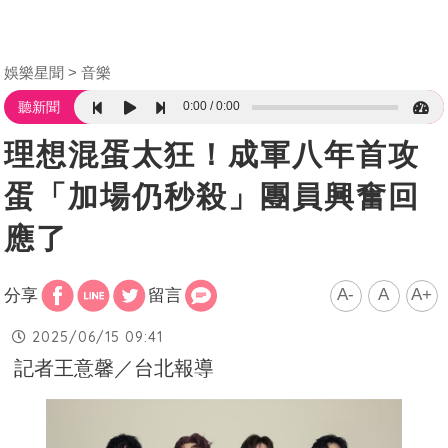
娛樂星聞
音樂
0:00
0:00
聽新聞
理想混蛋太狂！成軍八年首攻
蛋「加場仍秒殺」團員興奮回
應了
A-
A
A+
分享
留言
2025/06/15 09:41
記者王意馨／台北報導