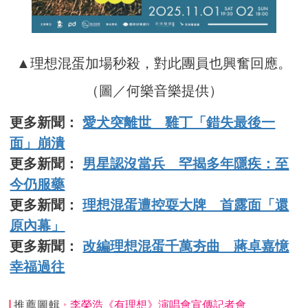
▲理想混蛋加場秒殺，對此團員也興奮回應。
（圖／何樂音樂提供）
更多新聞：
愛犬突離世 雞丁「錯失最後一
面」崩潰
更多新聞：
男星認沒當兵 罕揭多年隱疾：至
今仍服藥
更多新聞：
理想混蛋遭控耍大牌 首露面「還
原內幕」
更多新聞：
改編理想混蛋千萬夯曲 蔣卓嘉憶
幸福過往
推薦圖輯
李榮浩《有理想》演唱會宣傳記者會