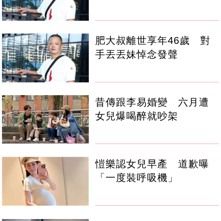
肥大叔離世享年46歲 對
手丟丟妹悼念發聲
昔傳跟李易婚變 六月遭
女兒爆喝醉就吵架
愷樂認女兒早產 道歉曝
「一度裝呼吸機」