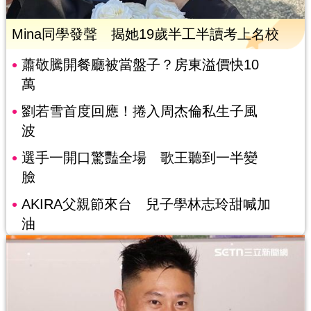
Mina同學發聲 揭她19歲半工半讀考上名校
蕭敬騰開餐廳被當盤子？房東溢價快10
萬
劉若雪首度回應！捲入周杰倫私生子風
波
選手一開口驚豔全場 歌王聽到一半變
臉
AKIRA父親節來台 兒子學林志玲甜喊加
油