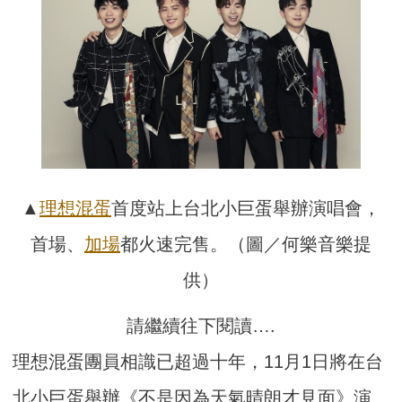
▲
理想混蛋
首度站上台北小巨蛋舉辦演唱會，
首場、
加場
都火速完售。（圖／何樂音樂提
供）
請繼續往下閱讀….
理想混蛋團員相識已超過十年，11月1日將在台
北小巨蛋舉辦《不是因為天氣晴朗才見面》演