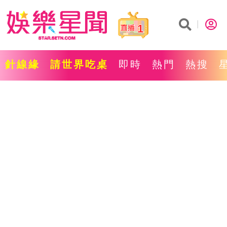
1
針線緣
請世界吃桌
即時
熱門
熱搜