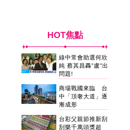
HOT焦點
綠中常會助選何欣
純 蔡其昌轟"盧"出
問題!
商場戰國來臨 台
中「頂奢大道」逐
漸成形
台彩父親節推新刮
刮樂千萬頭獎超