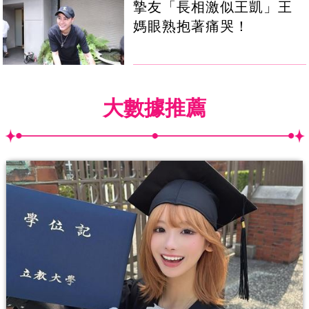
摯友「長相激似王凱」王
媽眼熟抱著痛哭！
大數據推薦