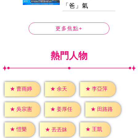
「爸」氣
更多焦點+
熱門人物
★
余天
★
曹雨婷
★
李亞萍
★
吳宗憲
★
姜厚任
★
田路路
★
愷樂
★
王凱
★
丟丟妹