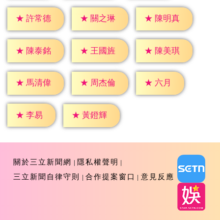
★
許常德
★
關之琳
★
陳明真
★
陳泰銘
★
王國旌
★
陳美琪
★
六月
★
馬清偉
★
周杰倫
★
李易
★
黃鐙輝
關於三立新聞網
隱私權聲明
三立新聞自律守則
合作提案窗口
意見反應