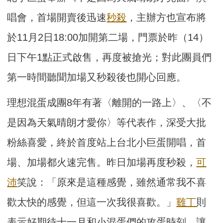
唱會，首場開賣後迅速
秒殺
，主辦方也宣布將
於11月2日18:00加開第二場，門票於昨（14）
日下午1點正式啟售，再度被搶光；對此團員們
第一時間聽聞加場又秒殺後也開心回應。
理想混蛋成團8年有著〈離開的一路上〉、〈不
是因為天氣晴朗才愛你〉等代表作，深受大批
粉絲喜愛，終於首度站上台北小巨蛋開唱，首
場、加場都火速完售。昨日加場再度秒殺，
可
沛
笑說：「原來是這種感覺，雖然通常我不喜
歡太快的感覺，但這一次我很喜歡。」
雞丁
則
表示好期待十一月和小混蛋們的攻蛋時刻，讓