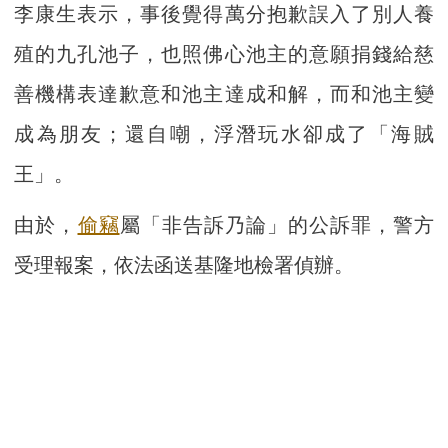
李康生表示，事後覺得萬分抱歉誤入了別人養
殖的九孔池子，也照佛心池主的意願捐錢給慈
善機構表達歉意和池主達成和解，而和池主變
成為朋友；還自嘲，浮潛玩水卻成了「海賊
王」。
由於，
偷竊
屬「非告訴乃論」的公訴罪，警方
受理報案，依法函送基隆地檢署偵辦。