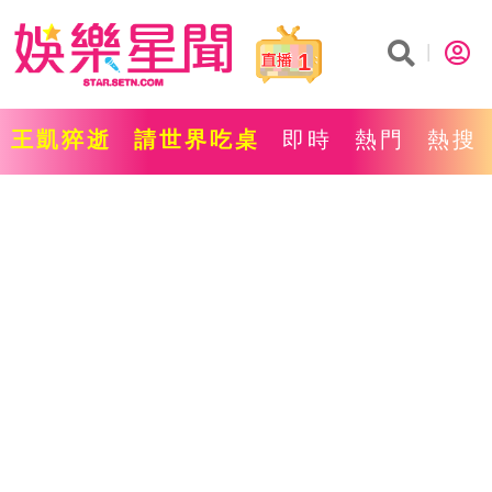
1
王凱猝逝
請世界吃桌
即時
熱門
熱搜