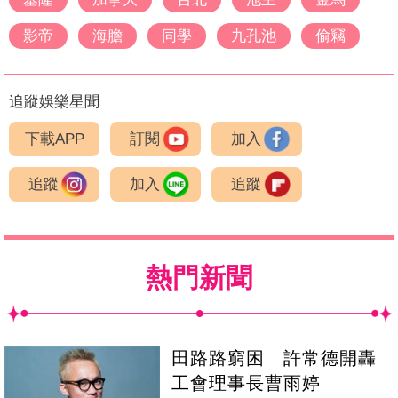
影帝
海膽
同學
九孔池
偷竊
追蹤娛樂星聞
下載APP
訂閱
加入
追蹤
加入
追蹤
熱門新聞
田路路窮困 許常德開轟
工會理事長曹雨婷