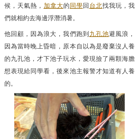
候，天氣熱，
加拿大
的
同學
回
台北
找我玩，我
們就相約去海邊浮潛消暑。
他回顧，因為浪大，我們跑到
九孔池
避風浪，
因為當時晚上昏暗，原本自以為是廢棄沒人養
的九孔池，才下池子玩水，愛現撿了兩顆海膽
想表現給同學看，後來池主報警才知道有人養
的。