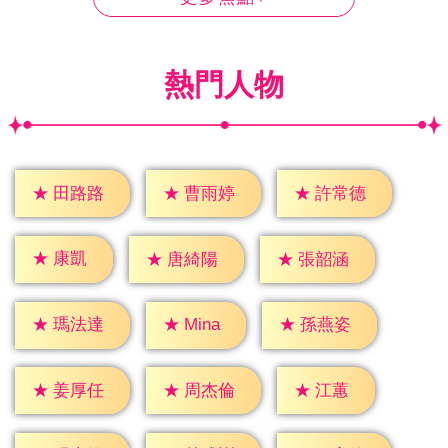
熱門人物
★
田路路
★
曹雨婷
★
許常德
★
康凱
★
唐綺陽
★
張韶涵
★
Mina
★
瑪法達
★
孫燕姿
★
江蕙
★
姜厚任
★
周杰倫