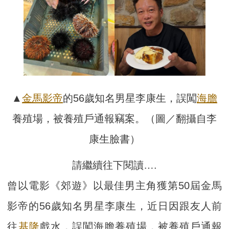
▲
金馬
影帝
的56歲知名男星李康生，誤闖
海膽
養殖場，被養殖戶通報竊案。（圖／翻攝自李
康生臉書）
請繼續往下閱讀….
曾以電影《郊遊》以最佳男主角獲第50屆金馬
影帝的56歲知名男星李康生，近日因跟友人前
往
基隆
戲水，誤闖海膽養殖場，被養殖戶通報