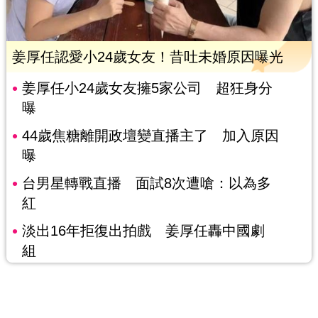
姜厚任認愛小24歲女友！昔吐未婚原因曝光
姜厚任小24歲女友擁5家公司 超狂身分
曝
44歲焦糖離開政壇變直播主了 加入原因
曝
台男星轉戰直播 面試8次遭嗆：以為多
紅
淡出16年拒復出拍戲 姜厚任轟中國劇
組