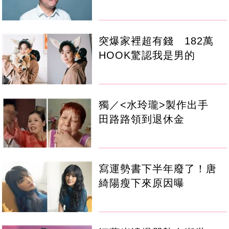
突爆家裡超有錢 182萬
HOOK驚認我是男的
獨／<水玲瓏>製作出手
田路路領到退休金
寫運勢書下半年廢了！唐
綺陽瘦下來原因曝