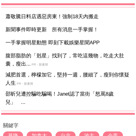
蕭敬騰日料店遇惡房東！強制18天內搬走
新聞事件即時更新 所有消息一手掌握！
一手掌握明星動態 即刻下載娛樂星聞APP
腹部脂肪的「剋星」找到了，常吃這幾物，吃走大肚
囊，瘦出...
PR・新素簡
減肥首選，檸檬加它，堅持一週，腰細了，瘦到你懷疑
人生
PR・新素簡
邵昕兒遭控騙吃騙喝！Janet認了當街「怒罵8歲
兒」 ...
關鍵字
基隆
加拿大
台北
池主
金馬