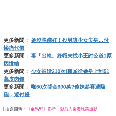
更多新聞：
她沒準備好！役男讓少女失身…付
慘痛代價
更多新聞：
妻「出軌」綠帽夫找小王討公道1原
因慘輸
更多新聞：
少女被嫖210次!雞頭從她身上刮51
萬皮肉錢
更多新聞：
啪60次獎金600萬?傻妹參賽遭騙
砲…還付錢
推薦圖輯
《金馬52》影帝、影后入圍者絕美攝影