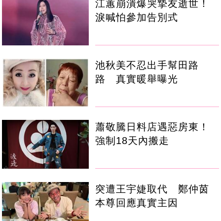
江蕙崩潰爆哭摯友逝世！
淚喊怕參加告別式
池秋美不忍出手幫田路
路 真實暖舉曝光
蕭敬騰日料店遇惡房東！
強制18天內搬走
突遭王宇婕取代 鄭仲茵
本尊回應真實主因