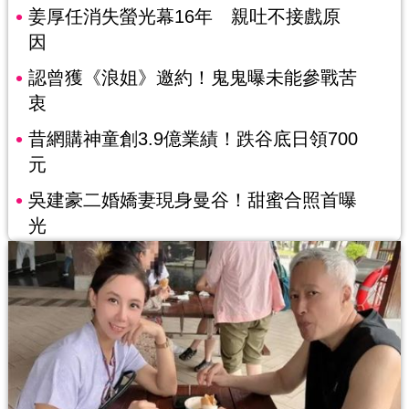
姜厚任消失螢光幕16年 親吐不接戲原
因
認曾獲《浪姐》邀約！鬼鬼曝未能參戰苦
衷
昔網購神童創3.9億業績！跌谷底日領700
元
吳建豪二婚嬌妻現身曼谷！甜蜜合照首曝
光