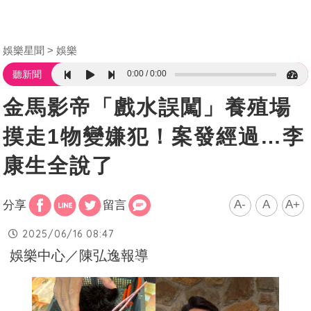
娛樂星聞
娛樂
0:00
0:00
聽新聞
金馬影帝「戲水誤闖」養殖場
摸走1物變嫌犯！案發經過…李
康生全說了
A-
A
A+
分享
留言
2025/06/16 08:47
娛樂中心／陳弘逸報導