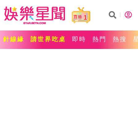
1
針線緣
請世界吃桌
即時
熱門
熱搜