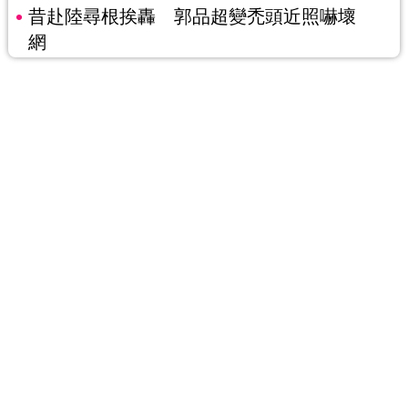
昔赴陸尋根挨轟 郭品超變禿頭近照嚇壞
網