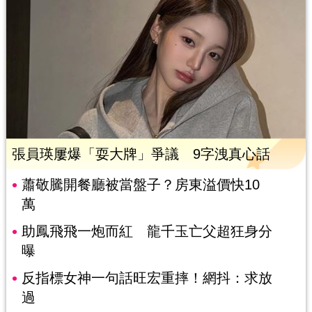
張員瑛屢爆「耍大牌」爭議 9字洩真心話
蕭敬騰開餐廳被當盤子？房東溢價快10
萬
助鳳飛飛一炮而紅 龍千玉亡父超狂身分
曝
反指標女神一句話旺宏重摔！網抖：求放
過