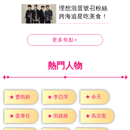
理想混蛋號召粉絲
跨海追星吃美食！
更多焦點+
熱門人物
★
余天
★
曹雨婷
★
李亞萍
★
姜厚任
★
田路路
★
吳宗憲