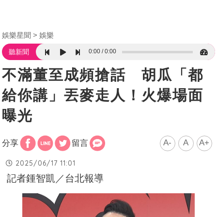
娛樂星聞
娛樂
0:00
0:00
聽新聞
不滿董至成頻搶話 胡瓜「都
給你講」丟麥走人！火爆場面
曝光
A-
A
A+
分享
留言
2025/06/17 11:01
記者鍾智凱／台北報導