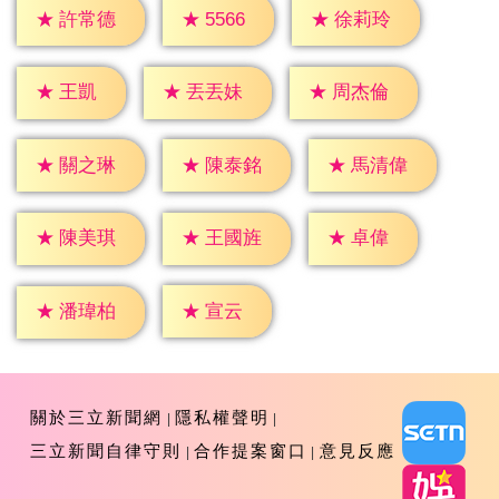
★
5566
★
許常德
★
徐莉玲
★
王凱
★
丟丟妹
★
周杰倫
★
關之琳
★
陳泰銘
★
馬清偉
★
卓偉
★
陳美琪
★
王國旌
★
宣云
★
潘瑋柏
關於三立新聞網
隱私權聲明
三立新聞自律守則
合作提案窗口
意見反應