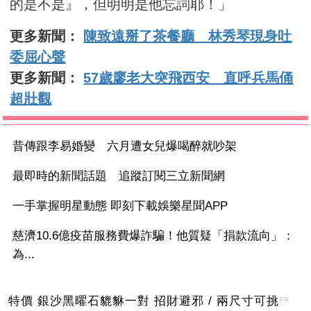
的是不是』，但明明是他忘詞耶！」
更多新聞：
陳致遠掰了茶餐廳 林秀琴現身吐
委屈心聲
更多新聞：
57歲廖老大突飛西安 直呼兵馬俑
超壯觀
昔傳跟李易婚變 六月遭女兒爆喝醉就吵架
最即時的新聞話題 追蹤訂閱三立新聞網
一手掌握明星動態 即刻下載娛樂星聞APP
慈濟10.6億疫苗服務費爆詐騙！他質疑「捐款流向」：
為...
特價 銀沙黑曜石貔貅一對 招財避邪 / 兩尺寸可挑
PR