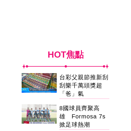
HOT焦點
台彩父親節推新刮
刮樂千萬頭獎超
「爸」氣
8國球員齊聚高
雄 Formosa 7s
掀足球熱潮