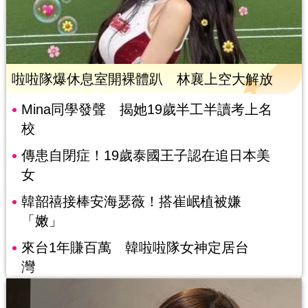
啦啦隊爆休息室開裸體趴 林襄上空大解放
Mina同學發聲 揭她19歲半工半讀考上名
校
傳患自閉症！19歲泰國王子認在追日本美
女
韓韶禧接棒安海瑟薇！搭崔岷植被嫌
「嫩」
來台1年賺百萬 韓啦啦隊女神定居台
灣