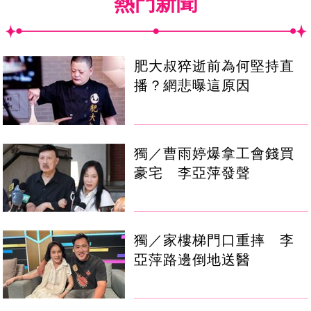
熱門新聞
肥大叔猝逝前為何堅持直
播？網悲曝這原因
獨／曹雨婷爆拿工會錢買
豪宅 李亞萍發聲
獨／家樓梯門口重摔 李
亞萍路邊倒地送醫