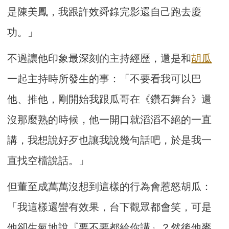
是陳美鳳，我跟許效舜錄完影還自己跑去慶
功。」
不過讓他印象最深刻的主持經歷，還是和
胡瓜
一起主持時所發生的事：「不要看我可以巴
他、推他，剛開始我跟瓜哥在《鑽石舞台》還
沒那麼熟的時候，他一開口就滔滔不絕的一直
講，我想說好歹也讓我說幾句話吧，於是我一
直找空檔說話。」
但董至成萬萬沒想到這樣的行為會惹怒胡瓜：
「我這樣還蠻有效果，台下觀眾都會笑，可是
他卻生氣地說『要不要都給你講』？然後他麥