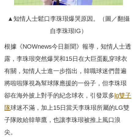
▲知情人士鬆口李珠珢爆哭原因。（圖／翻攝
自李珠珢IG）
根據《NOWnews今日新聞》報導，知情人士透
露，李珠珢突然爆哭和15日在大巨蛋亂穿球衣
有關，知情人士進一步指出，韓職球迷們普遍
將啦啦隊視為幫球隊應援的一份子，但李珠珢
卻在海外披上對手的紀念球衣，引發眾多
lg雙子
隊
球迷不滿，加上15日當天李珠珢所屬的LG雙
子隊敗給韓華鷹，也讓李珠珢被推上風口浪
尖。