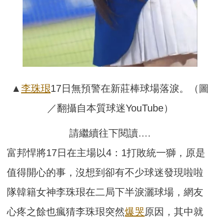
▲
李珠珢
17日無預警在新莊棒球場落淚。（圖
／翻攝自本質球迷YouTube）
請繼續往下閱讀….
富邦悍將17日在主場以4：1打敗統一獅，原是
值得開心的事，沒想到卻有不少球迷發現啦啦
隊韓籍女神李珠珢在二局下半淚灑球場，網友
心疼之餘也瘋猜李珠珢突然
爆哭
原因，其中就