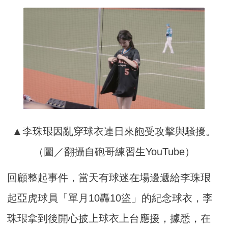
▲李珠珢因亂穿球衣連日來飽受攻擊與騷擾。
（圖／翻攝自砲哥練習生YouTube）
回顧整起事件，當天有球迷在場邊遞給李珠珢
起亞虎球員「單月10轟10盜」的紀念球衣，李
珠珢拿到後開心披上球衣上台應援，據悉，在