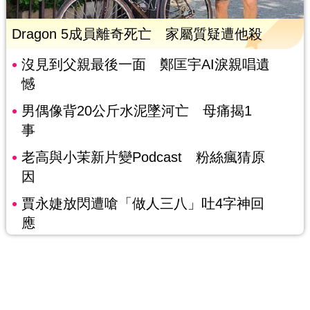
Dragon 5成員離奇死亡 家屬質疑遭他殺
沒見到父親最後一面 鄭匡宇AI淚親唱遺
憾
男偶像背20公斤水泥墜河亡 母痛揭1
事
老高與小茉新片變Podcast 粉絲瘋猜原
因
賈永婕放閃遭嗆「做人三八」吐4字神回
應