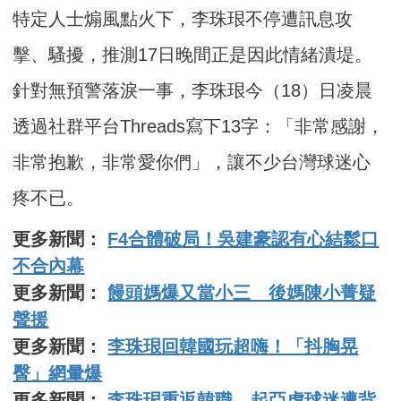
特定人士煽風點火下，李珠珢不停遭訊息攻
擊、騷擾，推測17日晚間正是因此情緒潰堤。
針對無預警落淚一事，李珠珢今（18）日凌晨
透過社群平台Threads寫下13字：「非常感謝，
非常抱歉，非常愛你們」，讓不少台灣球迷心
疼不已。
更多新聞：
F4合體破局！吳建豪認有心結鬆口
不合內幕
更多新聞：
饅頭媽爆又當小三 後媽陳小菁疑
聲援
更多新聞：
李珠珢回韓國玩超嗨！「抖胸晃
臀」網暈爆
更多新聞：
李珠珢重返韓職 起亞虎球迷遭背