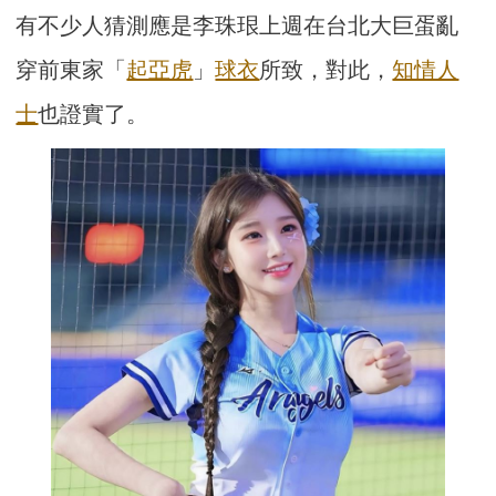
有不少人猜測應是李珠珢上週在台北大巨蛋亂
穿前東家「
起亞虎
」
球衣
所致，對此，
知情人
士
也證實了。