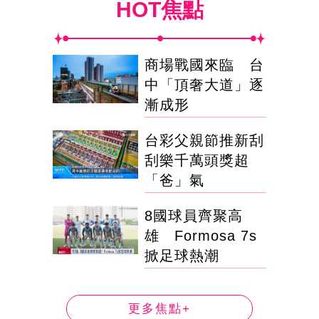
HOT焦點
商場戰國來臨 台
中「頂奢大道」逐
漸成形
台彩父親節推新刮
刮樂千萬頭獎超
「爸」氣
8國球員齊聚高
雄 Formosa 7s
掀足球熱潮
更多焦點+