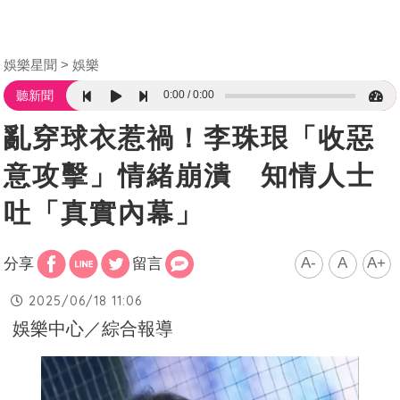
娛樂星聞
娛樂
0:00
0:00
聽新聞
亂穿球衣惹禍！李珠珢「收惡
意攻擊」情緒崩潰 知情人士
吐「真實內幕」
A-
A
A+
分享
留言
2025/06/18 11:06
娛樂中心／綜合報導