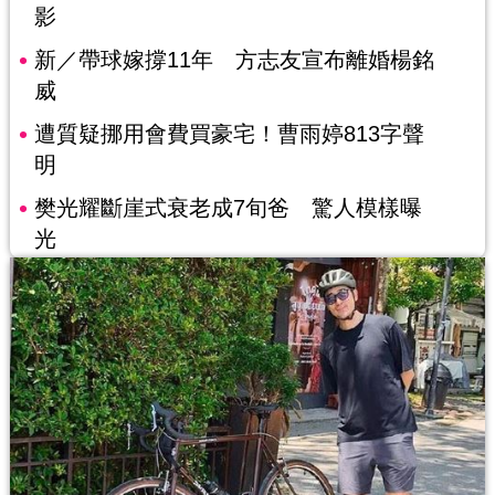
影
新／帶球嫁撐11年 方志友宣布離婚楊銘
威
遭質疑挪用會費買豪宅！曹雨婷813字聲
明
樊光耀斷崖式衰老成7旬爸 驚人模樣曝
光