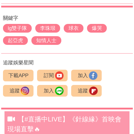
關鍵字
lg雙子隊
李珠珢
球衣
爆哭
起亞虎
知情人士
追蹤娛樂星聞
下載APP
訂閱
加入
追蹤
加入
追蹤
【#直播中LIVE】《針線緣》首映會
現場直擊🔥