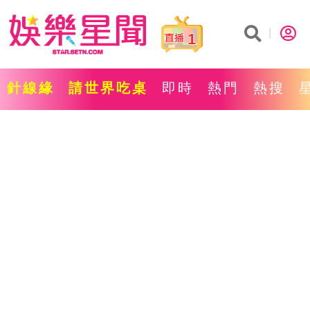
1
針線緣
請世界吃桌
即時
熱門
熱搜