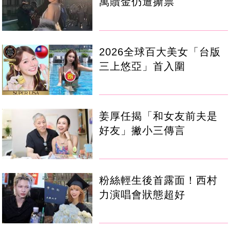
萬贖金仍遭撕票
2026全球百大美女「台版
三上悠亞」首入圍
姜厚任揭「和女友前夫是
好友」撇小三傳言
粉絲輕生後首露面！西村
力演唱會狀態超好