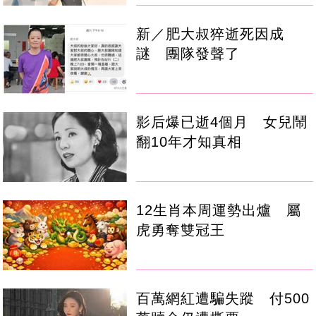
新／肥大叔猝逝死因成
謎 團隊發聲了
影后爆已逝4個月 女兒鬧
翻10年才知真相
12生肖本周運勢出爐 屬
虎勇奪雙冠王
百萬網紅遭騙失蹤 付500