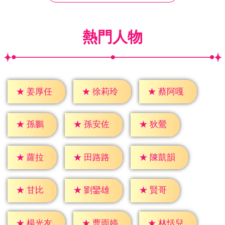
熱門人物
★
姜厚任
★
徐莉玲
★
蔡阿嘎
★
孫鵬
★
狄鶯
★
孫安佐
★
蘿拉
★
田路路
★
陳凱韻
★
甘比
★
賢哥
★
劉鑾雄
★
楊光友
★
曹雨婷
★
林恬兒