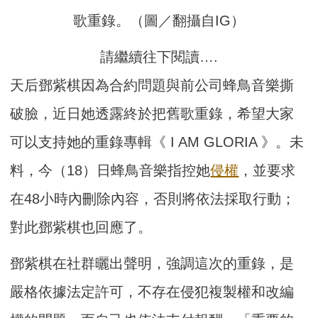
歌重錄。（圖／翻攝自IG）
請繼續往下閱讀….
天后鄧紫棋因為合約問題與前公司蜂鳥音樂撕
破臉，近日她透露終於把舊歌重錄，希望大家
可以支持她的重錄專輯《 I AM GLORIA 》。未
料，今（18）日蜂鳥音樂指控她
侵權
，並要求
在48小時內刪除內容，否則將依法採取行動；
對此鄧紫棋也回應了。
鄧紫棋在社群曬出聲明，強調這次的重錄，是
嚴格依據法定許可，不存在侵犯複製權和改編