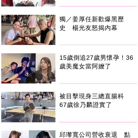
獨／姜厚任新歡爆黑歷
史 楊光友怒揭內幕
15歲倒追27歲男懷孕！36
歲美魔女當阿嬤了
被目擊現身三總直腸科
67歲徐乃麟證實了
邱瓈寬公司營收衰退 點