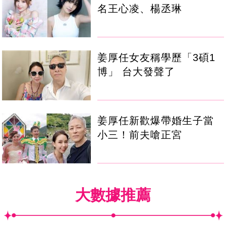
名王心凌、楊丞琳
姜厚任女友稱學歷「3碩1
博」 台大發聲了
姜厚任新歡爆帶婚生子當
小三！前夫嗆正宮
大數據推薦