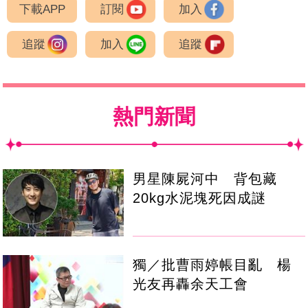
下載APP
訂閱
加入
追蹤
加入
追蹤
熱門新聞
男星陳屍河中 背包藏
20kg水泥塊死因成謎
獨／批曹雨婷帳目亂 楊
光友再轟余天工會