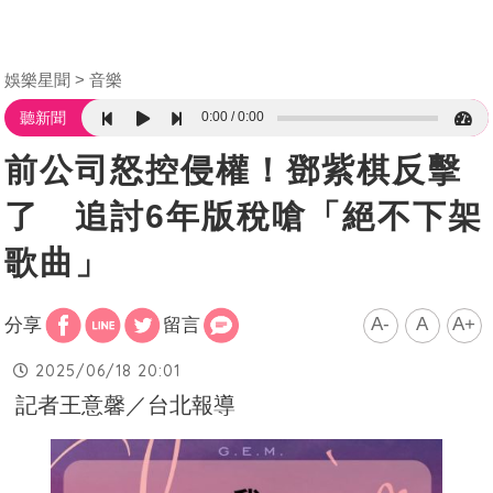
娛樂星聞
音樂
0:00
0:00
聽新聞
前公司怒控侵權！鄧紫棋反擊
了 追討6年版稅嗆「絕不下架
歌曲」
A-
A
A+
分享
留言
2025/06/18 20:01
記者王意馨／台北報導