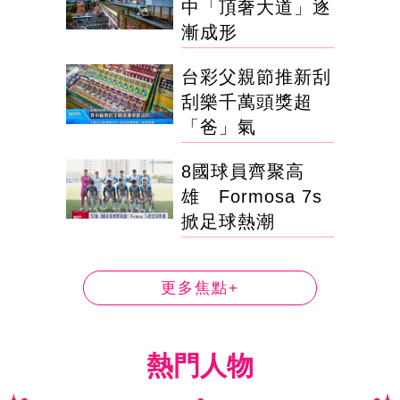
中「頂奢大道」逐
漸成形
台彩父親節推新刮
刮樂千萬頭獎超
「爸」氣
8國球員齊聚高
雄 Formosa 7s
掀足球熱潮
更多焦點+
熱門人物