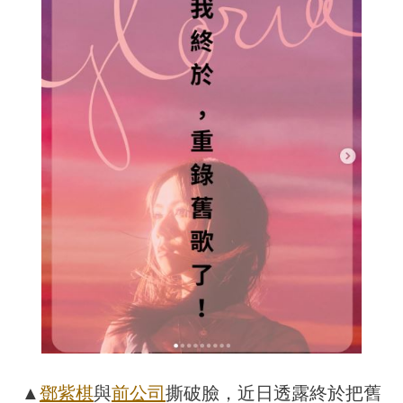
▲
鄧紫棋
與
前公司
撕破臉，近日透露終於把舊