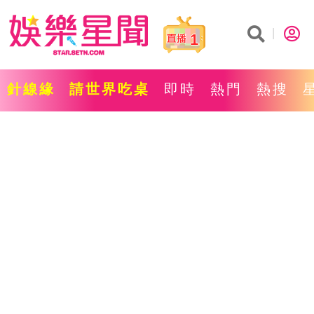
1
針線緣
請世界吃桌
即時
熱門
熱搜