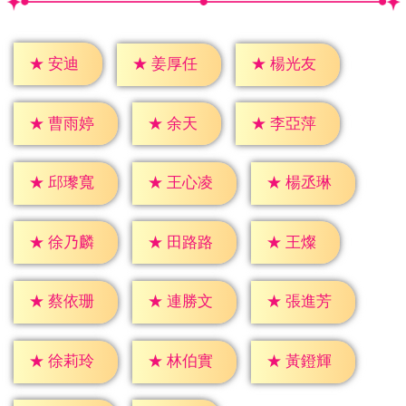
★
安迪
★
姜厚任
★
楊光友
★
余天
★
曹雨婷
★
李亞萍
★
邱瓈寬
★
王心凌
★
楊丞琳
★
王燦
★
徐乃麟
★
田路路
★
蔡依珊
★
連勝文
★
張進芳
★
徐莉玲
★
林伯實
★
黃鐙輝