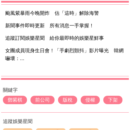
颱風紫暴雨今晚開炸 估「這時」解除海警
新聞事件即時更新 所有消息一手掌握！
追蹤訂閱娛樂星聞 給你最即時的娛樂星鮮事
女團成員現身生日會！「手劇烈顫抖」影片曝光 韓網
嚇壞：...
關鍵字
鄧紫棋
前公司
版稅
侵權
下架
追蹤娛樂星聞