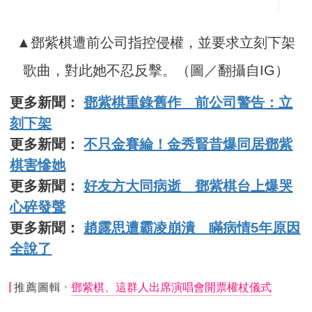
▲鄧紫棋遭前公司指控侵權，並要求立刻下架
歌曲，對此她不忍反擊。（圖／翻攝自IG）
更多新聞：
鄧紫棋重錄舊作 前公司警告：立
刻下架
更多新聞：
不只金賽綸！金秀賢昔爆同居鄧紫
棋害慘她
更多新聞：
好友方大同病逝 鄧紫棋台上爆哭
心碎發聲
更多新聞：
趙露思遭霸凌崩潰 瞞病情5年原因
全說了
推薦圖輯
鄧紫棋、這群人出席演唱會開票權杖儀式