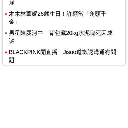
崩
木木林葦妮26歲生日！許願當「角頭千
金」
男星陳屍河中 背包藏20kg水泥塊死因成
謎
BLACKPINK開直播 Jisoo道歉認溝通有問
題