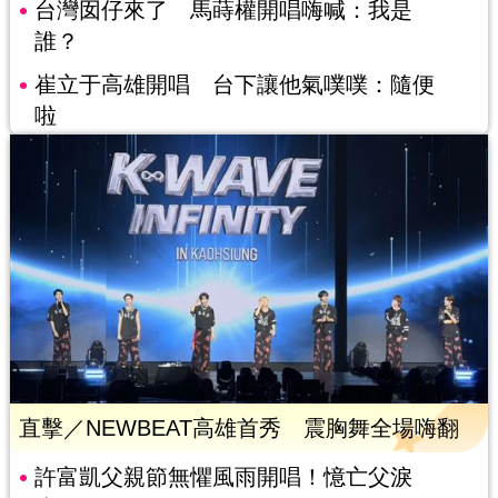
台灣囡仔來了 馬蒔權開唱嗨喊：我是
誰？
崔立于高雄開唱 台下讓他氣噗噗：隨便
啦
直擊／NEWBEAT高雄首秀 震胸舞全場嗨翻
許富凱父親節無懼風雨開唱！憶亡父淚