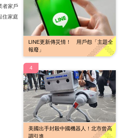
統業者家戶
黏住家庭
LINE更新傳災情！ 用戶怨「主題全
報廢」
4
美國出手封殺中國機器人！北市曾高
調引進