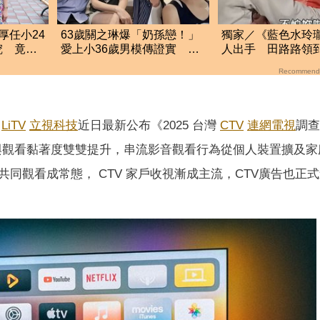
厚任小24
63歲關之琳爆「奶孫戀！」
獨家／《藍色水玲
挖 竟是
愛上小36歲男模傳證實 她
人出手 田路路領
親上火線回應了
金！隱忍6年吐內幕
Recommend
牌
LiTV
立視科技
近日最新公布《2025 台灣
CTV
連網電視
調查
及率與觀看黏著度雙雙提升，串流影音觀看行為從個人裝置擴及家
同觀看成常態， CTV 家戶收視漸成主流，CTV廣告也正