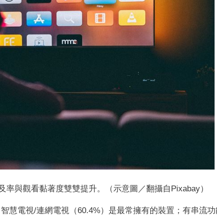
網電視) 普及率與觀看黏著度雙雙提升。（示意圖／翻攝自Pixabay）
，智慧電視/連網電視（60.4%）是最常擁有的裝置；有串流