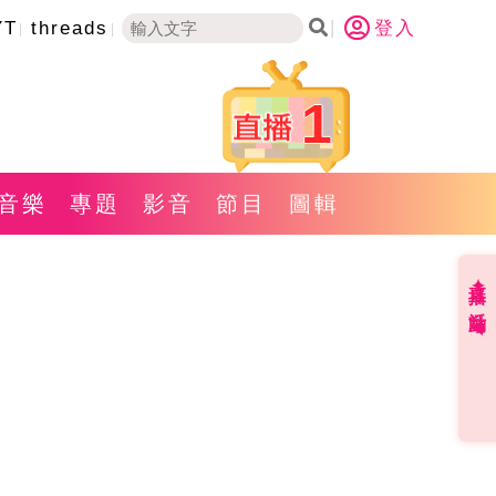
YT
threads
登入
1
音樂
專題
影音
節目
圖輯
直播✦活動