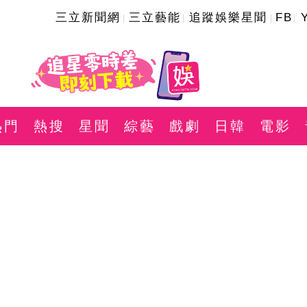
三立新聞網
三立藝能
追蹤娛樂星聞
FB
熱門
熱搜
星聞
綜藝
戲劇
日韓
電影