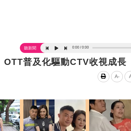
0:00
0:00
聽新聞
OTT普及化驅動CTV收視成長
A-