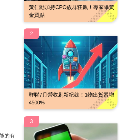
黃仁勳加持CPO族群狂飆！專家曝黃
金買點
2
群聯7月營收刷新紀錄！1物出貨暴增
4500%
3
功能的有