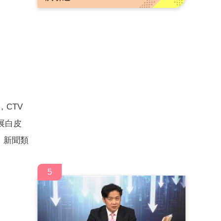
，CTV
展白皮
、新聞類
5