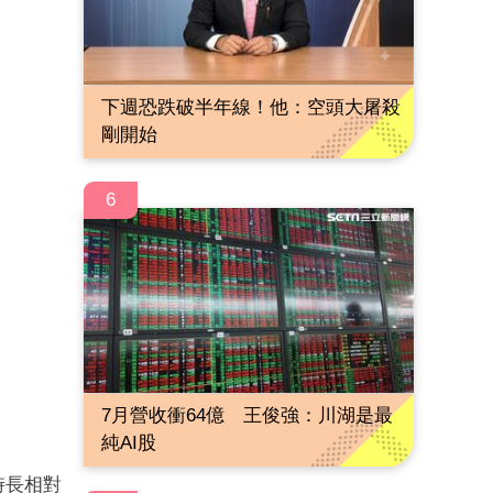
下週恐跌破半年線！他：空頭大屠殺
剛開始
6
7月營收衝64億 王俊強：川湖是最
純AI股
均時長相對