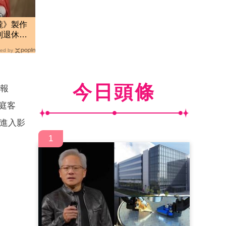
瓏》製作
到退休
ed by
今日頭條
報
庭客
式進入影
1