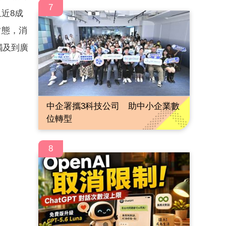
7
且近8成
常態，消
觸及到廣
中企署攜3科技公司 助中小企業數
位轉型
8