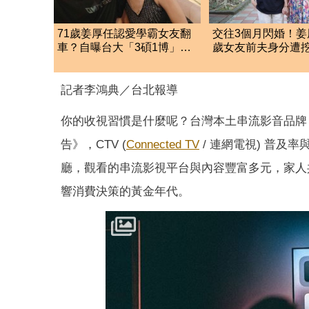
71歲姜厚任認愛學霸女友翻
交往3個月閃婚！姜
車？自曝台大「3碩1博」遭
歲女友前夫身分遭
網搜本名：查無此人
縣政府高官
記者李鴻典／台北報導
你的收視習慣是什麼呢？台灣本土串流影音品
告》，CTV (
Connected TV
/ 連網電視) 普
廳，觀看的串流影視平台與內容豐富多元，家人共
響消費決策的黃金年代。