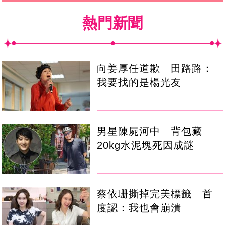
熱門新聞
向姜厚任道歉 田路路：
我要找的是楊光友
男星陳屍河中 背包藏
20kg水泥塊死因成謎
蔡依珊撕掉完美標籤 首
度認：我也會崩潰