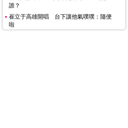
誰？
崔立于高雄開唱 台下讓他氣噗噗：隨便
啦