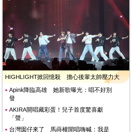
HIGHLIGHT掀回憶殺 擔心後輩太帥壓力大
Apink降臨高雄 她新歌曝光：唱不好別
發
AKIRA開唱藏彩蛋！兒子首度驚喜獻
「聲」
台灣囡仔來了 馬蒔權開唱嗨喊：我是