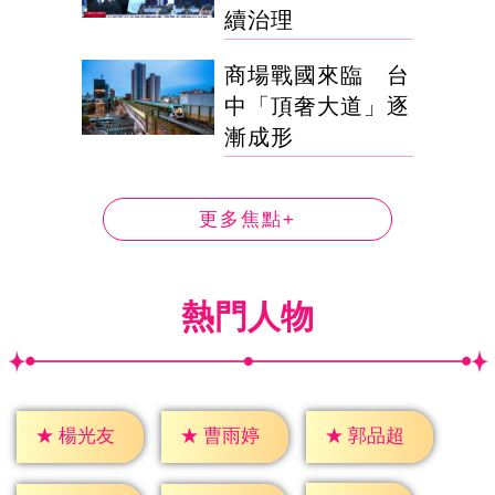
續治理
商場戰國來臨 台
中「頂奢大道」逐
漸成形
更多焦點+
熱門人物
★
楊光友
★
曹雨婷
★
郭品超