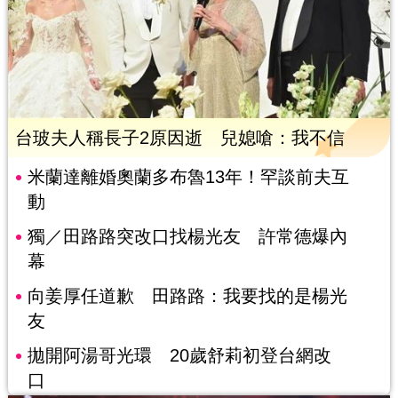
台玻夫人稱長子2原因逝 兒媳嗆：我不信
米蘭達離婚奧蘭多布魯13年！罕談前夫互
動
獨／田路路突改口找楊光友 許常德爆內
幕
向姜厚任道歉 田路路：我要找的是楊光
友
拋開阿湯哥光環 20歲舒莉初登台網改
口