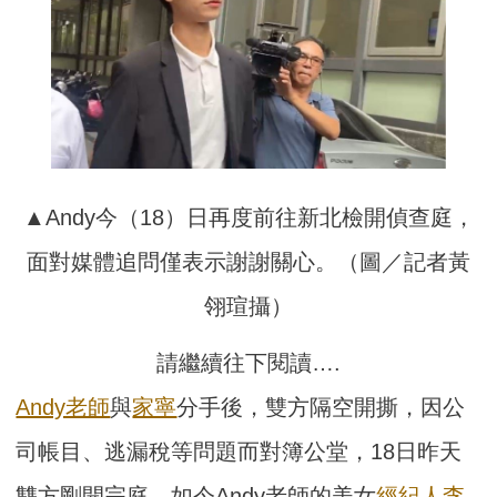
▲Andy今（18）日再度前往新北檢開偵查庭，
面對媒體追問僅表示謝謝關心。（圖／記者黃
翎瑄攝）
請繼續往下閱讀….
Andy老師
與
家寧
分手後，雙方隔空開撕，因公
司帳目、逃漏稅等問題而對簿公堂，18日昨天
雙方剛開完庭。如今Andy老師的美女
經紀人
李