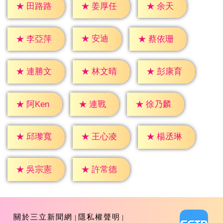
★
余天
★
田路路
★
姜厚任
★
安迪
★
李亞萍
★
蔡依珊
★
連勝文
★
林文晴
★
彭康育
★
連戰
★
阿Ken
★
徐乃麟
★
邱瓈寬
★
王心凌
★
楊丞琳
★
吳宗憲
★
許常德
關於三立新聞網
隱私權聲明