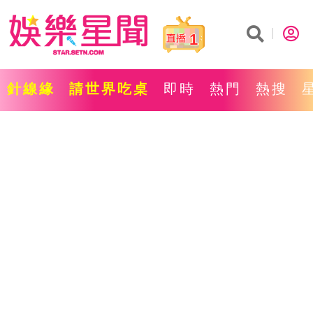
1
針線緣
請世界吃桌
即時
熱門
熱搜