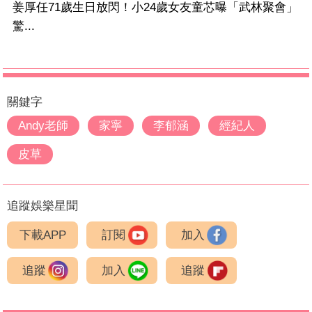
姜厚任71歲生日放閃！小24歲女友童芯曝「武林聚會」
驚...
關鍵字
Andy老師
家寧
李郁涵
經紀人
皮草
追蹤娛樂星聞
下載APP
訂閱
加入
追蹤
加入
追蹤