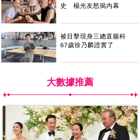
史 楊光友怒揭內幕
被目擊現身三總直腸科
67歲徐乃麟證實了
大數據推薦