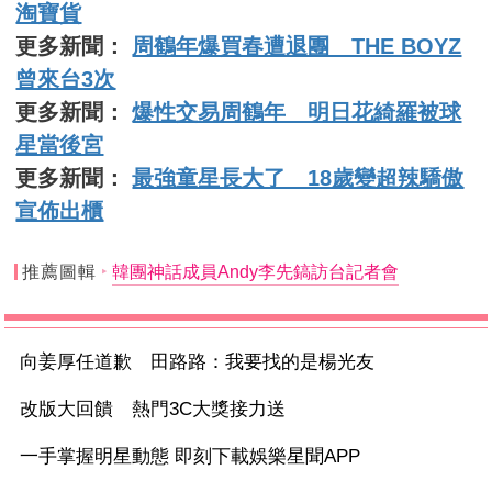
淘寶貨
更多新聞：
周鶴年爆買春遭退團 THE BOYZ
曾來台3次
更多新聞：
爆性交易周鶴年 明日花綺羅被球
星當後宮
更多新聞：
最強童星長大了 18歲變超辣驕傲
宣佈出櫃
推薦圖輯
韓團神話成員Andy李先鎬訪台記者會
向姜厚任道歉 田路路：我要找的是楊光友
改版大回饋 熱門3C大獎接力送
一手掌握明星動態 即刻下載娛樂星聞APP