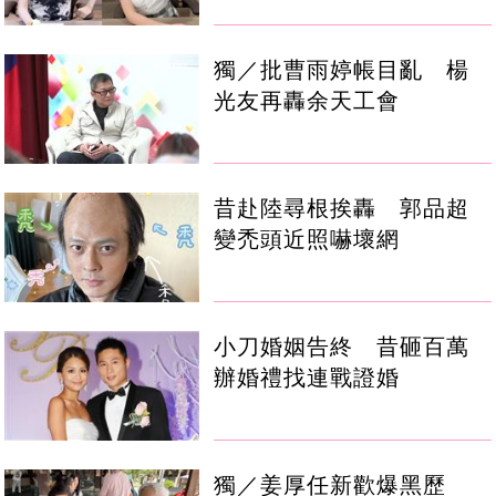
獨／批曹雨婷帳目亂 楊
光友再轟余天工會
昔赴陸尋根挨轟 郭品超
變禿頭近照嚇壞網
小刀婚姻告終 昔砸百萬
辦婚禮找連戰證婚
獨／姜厚任新歡爆黑歷