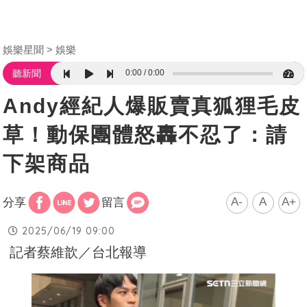
娛樂星聞
娛樂
0:00
0:00
聽新聞
Andy經紀人爆販賣真狐狸毛皮
草！動保團體怒轟不忍了：請
下架商品
A-
A
A+
分享
留言
2025/06/19 09:00
記者蔡維歆／台北報導