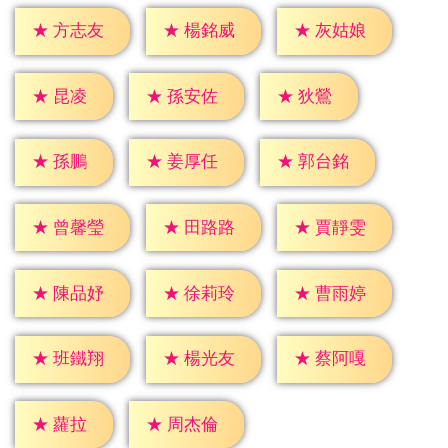
★
方志友
★
楊銘威
★
灰姑娘
★
昆凌
★
狄鶯
★
孫安佐
★
孫鵬
★
姜厚任
★
郭台銘
★
曾馨瑩
★
田路路
★
賈靜雯
★
陳品妤
★
徐莉玲
★
曹雨婷
★
班鐵翔
★
楊光友
★
蔡阿嘎
★
蘿拉
★
周杰倫