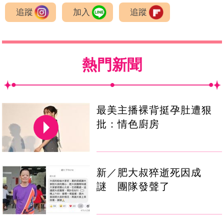
追蹤
加入
追蹤
熱門新聞
最美主播裸背挺孕肚遭狠
批：情色廚房
新／肥大叔猝逝死因成
謎 團隊發聲了