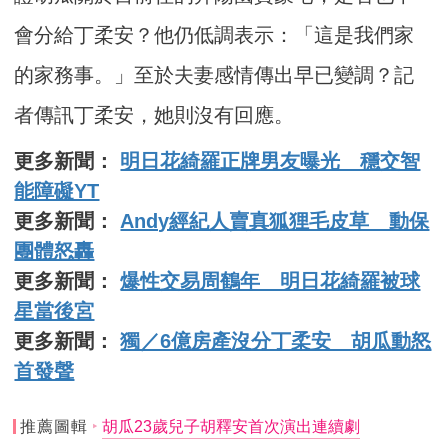
會分給丁柔安？他仍低調表示：「這是我們家
的家務事。」至於夫妻感情傳出早已變調？記
者傳訊丁柔安，她則沒有回應。
更多新聞：
明日花綺羅正牌男友曝光 穩交智
能障礙YT
更多新聞：
Andy經紀人賣真狐狸毛皮草 動保
團體怒轟
更多新聞：
爆性交易周鶴年 明日花綺羅被球
星當後宮
更多新聞：
獨／6億房產沒分丁柔安 胡瓜動怒
首發聲
推薦圖輯
胡瓜23歲兒子胡釋安首次演出連續劇