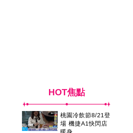
HOT焦點
桃園冷飲節8/21登
場 機捷A1快閃店
暖身