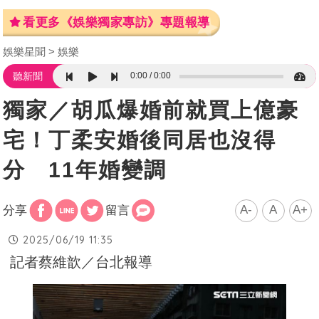
看更多《娛樂獨家專訪》專題報導
娛樂星聞
娛樂
0:00
0:00
聽新聞
獨家／胡瓜爆婚前就買上億豪
宅！丁柔安婚後同居也沒得
分 11年婚變調
A-
A
A+
分享
留言
2025/06/19 11:35
記者蔡維歆／台北報導