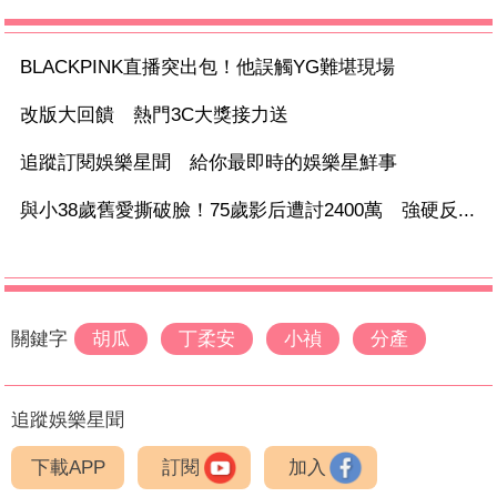
BLACKPINK直播突出包！他誤觸YG難堪現場
改版大回饋 熱門3C大獎接力送
追蹤訂閱娛樂星聞 給你最即時的娛樂星鮮事
與小38歲舊愛撕破臉！75歲影后遭討2400萬 強硬反...
關鍵字
胡瓜
丁柔安
小禎
分產
追蹤娛樂星聞
下載APP
訂閱
加入