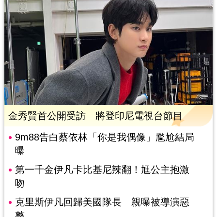
金秀賢首公開受訪 將登印尼電視台節目
9m88告白蔡依林「你是我偶像」尷尬結局
曝
第一千金伊凡卡比基尼辣翻！尪公主抱激
吻
克里斯伊凡回歸美國隊長 親曝被導演惡
整