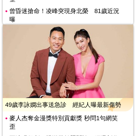
曾昏迷搶命！凌峰突現身北榮 81歲近況
曝
49歲李詠嫻出事送急診 經紀人曝最新傷勢
麥人杰奪金漫獎特別貢獻獎 秒問1句網笑
歪