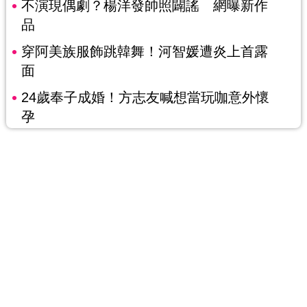
不演現偶劇？楊洋發帥照闢謠 網曝新作
品
穿阿美族服飾跳韓舞！河智媛遭炎上首露
面
24歲奉子成婚！方志友喊想當玩咖意外懷
孕