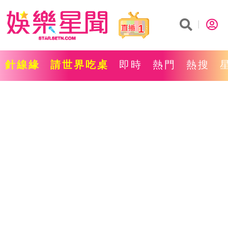
1
針線緣
請世界吃桌
即時
熱門
熱搜