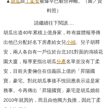
▲
胡瓜
跟
丁柔安
被爆早已貌合神離。（圖／資
料照）
請繼續往下閱讀….
胡瓜出道40年累積上億身家，昨有媒體報導傳
出他已分配好名下房產給女兒
小禎
、兒子胡釋
安，兩人各自有一戶位於台北101對面的鴻禧花
園大廈，報導更指出胡瓜
分產
名單並沒有丁柔
安，目前夫妻倆住在信義區上億的「昇陽國
寶」豪宅。對此胡瓜事後不悅回應表示這是家
務事。今再傳出「昇陽國寶」豪宅是胡瓜婚前
2010年就買的，而且由他獨力負擔，因此丁柔