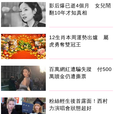
影后爆已逝4個月 女兒鬧
翻10年才知真相
12生肖本周運勢出爐 屬
虎勇奪雙冠王
百萬網紅遭騙失蹤 付500
萬贖金仍遭撕票
粉絲輕生後首露面！西村
力演唱會狀態超好