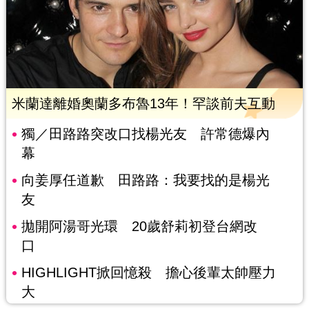
米蘭達離婚奧蘭多布魯13年！罕談前夫互動
獨／田路路突改口找楊光友 許常德爆內
幕
向姜厚任道歉 田路路：我要找的是楊光
友
拋開阿湯哥光環 20歲舒莉初登台網改
口
HIGHLIGHT掀回憶殺 擔心後輩太帥壓力
大