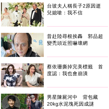
台玻夫人稱長子2原因逝
兒媳嗆：我不信
昔赴陸尋根挨轟 郭品超
變禿頭近照嚇壞網
蔡依珊撕掉完美標籤 首
度認：我也會崩潰
男星陳屍河中 背包藏
20kg水泥塊死因成謎