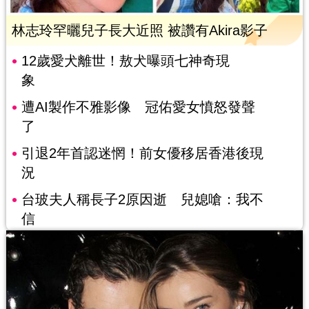
林志玲罕曬兒子長大近照 被讚有Akira影子
12歲愛犬離世！敖犬曝頭七神奇現
象
遭AI製作不雅影像 冠佑愛女憤怒發聲
了
引退2年首認迷惘！前女優移居香港後現
況
台玻夫人稱長子2原因逝 兒媳嗆：我不
信