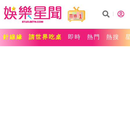
1
針線緣
請世界吃桌
即時
熱門
熱搜