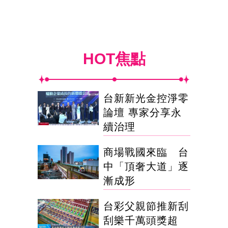
HOT焦點
台新新光金控淨零
論壇 專家分享永
續治理
商場戰國來臨 台
中「頂奢大道」逐
漸成形
台彩父親節推新刮
刮樂千萬頭獎超