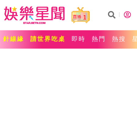
1
針線緣
請世界吃桌
即時
熱門
熱搜