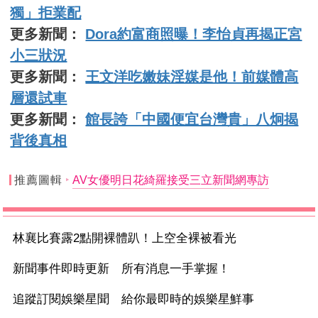
獨」拒業配
更多新聞：
Dora約富商照曝！李怡貞再揭正宮
小三狀況
更多新聞：
王文洋吃嫩妹淫媒是他！前媒體高
層還試車
更多新聞：
館長誇「中國便宜台灣貴」八炯揭
背後真相
推薦圖輯
AV女優明日花綺羅接受三立新聞網專訪
林襄比賽露2點開裸體趴！上空全裸被看光
新聞事件即時更新 所有消息一手掌握！
追蹤訂閱娛樂星聞 給你最即時的娛樂星鮮事