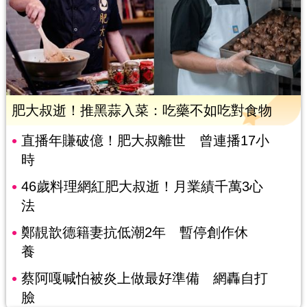
肥大叔逝！推黑蒜入菜：吃藥不如吃對食物
直播年賺破億！肥大叔離世 曾連播17小
時
46歲料理網紅肥大叔逝！月業績千萬3心
法
鄭靚歆德籍妻抗低潮2年 暫停創作休
養
蔡阿嘎喊怕被炎上做最好準備 網轟自打
臉