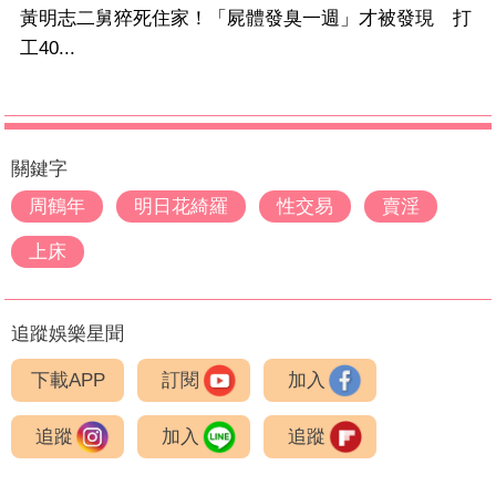
黃明志二舅猝死住家！「屍體發臭一週」才被發現 打
工40...
關鍵字
周鶴年
明日花綺羅
性交易
賣淫
上床
追蹤娛樂星聞
下載APP
訂閱
加入
追蹤
加入
追蹤