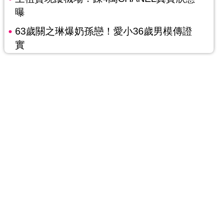
曝
63歲關之琳爆奶孫戀！愛小36歲男模傳證
實