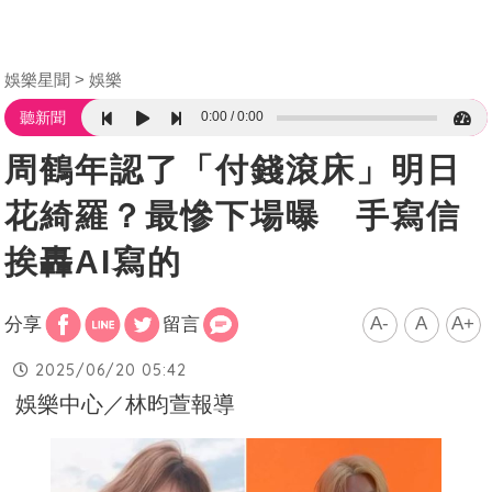
娛樂星聞
娛樂
0:00
0:00
聽新聞
周鶴年認了「付錢滾床」明日
花綺羅？最慘下場曝 手寫信
挨轟AI寫的
A-
A
A+
分享
留言
2025/06/20 05:42
娛樂中心／林昀萱報導