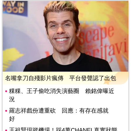
名嘴拿刀自殘影片瘋傳 平台發聲認了出包
粿粿、王子偷吃消失演藝圈 賴銘偉曝近
況
羅志祥戲份遭重砍 回應：有存在感就
好
王祖賢現蹤機場！踩4萬CHANEL真實狀態