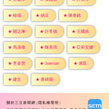
★
檢場
★
納豆
★
陳泰銘
★
關之琳
★
許常德
★
王國旌
★
馬清偉
★
陳美琪
★
亞莉安娜
★
康凱
★
李多慧
★
Joeman
★
建文
★
唐綺陽
關於三立新聞網
隱私權聲明