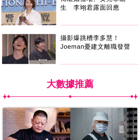
生 李翊君露面回應
攝影爆跳槽李多慧！
Joeman憂建文離職發聲
大數據推薦