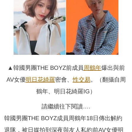
▲韓國男團THE BOYZ前成員
周鶴年
爆出與前
AV女優
明日花綺羅
密會、
性交易
。（翻攝自周
鶴年、明日花綺羅IG）
請繼續往下閱讀….
韓國男團THE BOYZ成員周鶴年18日傳出解約
退隊，被日媒拍到深夜與友人私約前AV女優明