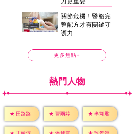
力更重要
關節危機！醫籲完
整配方才有關鍵守
護力
更多焦點+
熱門人物
★
田路路
★
曹雨婷
★
李翊君
★
王敏淳
★
潘越雲
★
許景淳