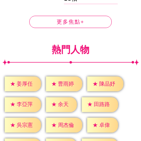
更多焦點+
熱門人物
★
姜厚任
★
曹雨婷
★
陳品妤
★
余天
★
李亞萍
★
田路路
★
卓偉
★
吳宗憲
★
周杰倫