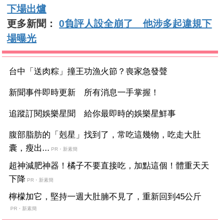
下場出爐
更多新聞：
0負評人設全崩了 他涉多起違規下
場曝光
台中「送肉粽」撞王功漁火節？喪家急發聲
新聞事件即時更新 所有消息一手掌握！
追蹤訂閱娛樂星聞 給你最即時的娛樂星鮮事
腹部脂肪的「剋星」找到了，常吃這幾物，吃走大肚
囊，瘦出...
PR・新素簡
超神減肥神器！橘子不要直接吃，加點這個！體重天天
下降
PR・新素簡
檸檬加它，堅持一週大肚腩不見了，重新回到45公斤
PR・新素簡