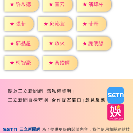
★
宣云
★
許常德
★
潘瑋柏
★
張菲
★
菲哥
★
邱沁宜
★
放火
★
郭品超
★
謝明諺
★
柯智豪
★
黃鐙輝
關於三立新聞網
隱私權聲明
三立新聞自律守則
合作提案窗口
意見反應
三立新聞網
為了提供更好的閱讀內容，我們使用相關網站技