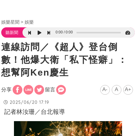
娛樂星聞
娛樂
0:00
0:00
聽新聞
連線訪問／《超人》登台倒
數！他爆大衛「私下怪癖」：
想幫阿Ken慶生
A-
A
A+
分享
留言
2025/06/20 17:19
記者林汝珊／台北報導