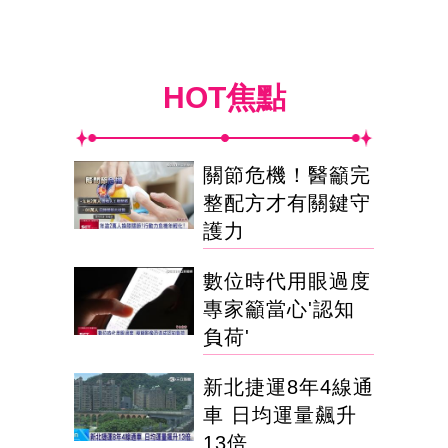
HOT焦點
關節危機！醫籲完
整配方才有關鍵守
護力
數位時代用眼過度
專家籲當心'認知
負荷'
新北捷運8年4線通
車 日均運量飆升
13倍