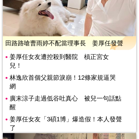
田路路嗆曹雨婷不配當理事長 姜厚任發聲
姜厚任女友遭控殺到醫院 槓正宮女
兒！
林逸欣首個父親節淚崩！12條家規逼哭
網
廣末涼子走過低谷吐真心 被兒一句話點
醒
姜厚任女友「3碩1博」爆造假！本人發聲
了