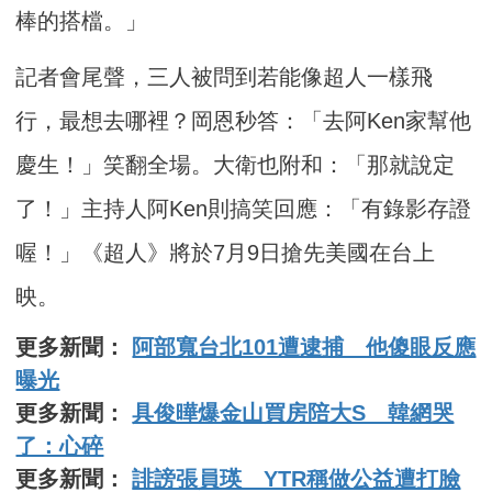
棒的搭檔。」
記者會尾聲，三人被問到若能像超人一樣飛
行，最想去哪裡？岡恩秒答：「去阿Ken家幫他
慶生！」笑翻全場。大衛也附和：「那就說定
了！」主持人阿Ken則搞笑回應：「有錄影存證
喔！」《超人》將於7月9日搶先美國在台上
映。
更多新聞：
阿部寬台北101遭逮捕 他傻眼反應
曝光
更多新聞：
具俊曄爆金山買房陪大S 韓網哭
了：心碎
更多新聞：
誹謗張員瑛 YTR稱做公益遭打臉