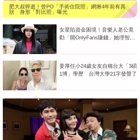
肥大叔猝逝！曾PO「手術住院照」網揪4年前有異
狀 身形「對比照」曝光
女星陷資金困境！音樂人老公竟
勸「開OnlyFans賺錢」她理智線
秒斷裂
姜厚任小24歲女友自稱台大「3碩
1博」學歷 台灣大學21字發聲了