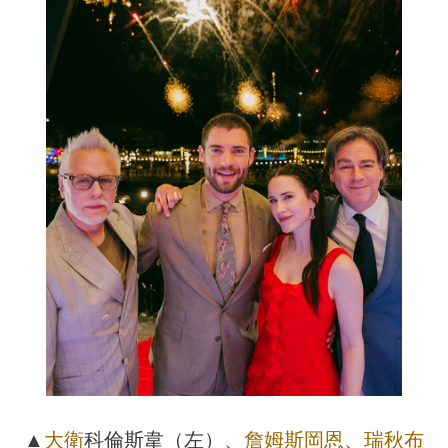
▲
大衛
科倫斯韋（左）、
詹姆斯岡恩
、
瑞秋布