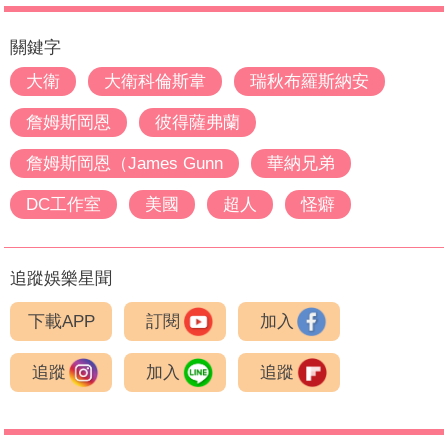
關鍵字
大衛
大衛科倫斯韋
瑞秋布羅斯納安
詹姆斯岡恩
彼得薩弗蘭
詹姆斯岡恩（James Gunn
華納兄弟
DC工作室
美國
超人
怪癖
追蹤娛樂星聞
下載APP
訂閱
加入
追蹤
加入
追蹤