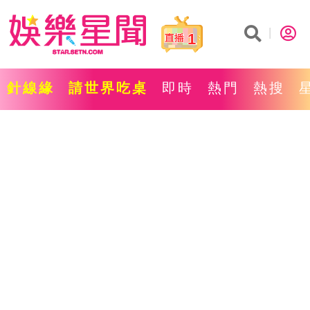
1
針線緣
請世界吃桌
即時
熱門
熱搜