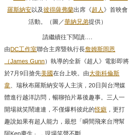
羅斯納安
以及
彼得薩弗蘭
出席《
超人
》首映會
活動。（圖／
華納兄弟
提供）
請繼續往下閱讀….
由
DC工作室
聯合主席暨執行長
詹姆斯岡恩
（James Gunn
）執導的全新《超人》電影即將
於7月9日搶先
美國
在台上映。由
大衛科倫斯
韋
、瑞秋布羅斯納安等人主演，20日與台灣媒
體進行越洋訪問，暢聊拍片幕後趣事。三人一
開場就笑鬧連連，不僅爆料彼此的
怪癖
，更打
趣說如果有超人能力，最想「瞬間飛來台灣幫
阿Ken慶生」，現場笑聲不斷。