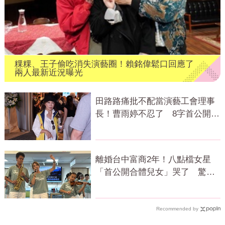
粿粿、王子偷吃消失演藝圈！賴銘偉鬆口回應了
兩人最新近況曝光
田路路痛批不配當演藝工會理事
長！曹雨婷不忍了 8字首公開發
聲
離婚台中富商2年！八點檔女星
「首公開合體兒女」哭了 驚人
近況曝光
Recommended by