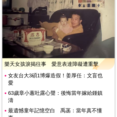
樂天女孩淚揭往事 愛意表達障礙遭重擊
女友台大3碩1博爆造假！姜厚任：文盲也
愛
63歲章小蕙吐露心聲：後悔當年嫁給鍾鎮
濤
最遺憾童年記憶空白 禹菡：當年真不懂