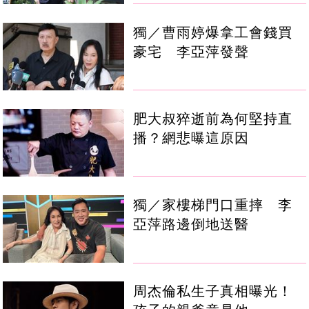
獨／曹雨婷爆拿工會錢買
豪宅 李亞萍發聲
肥大叔猝逝前為何堅持直
播？網悲曝這原因
獨／家樓梯門口重摔 李
亞萍路邊倒地送醫
周杰倫私生子真相曝光！