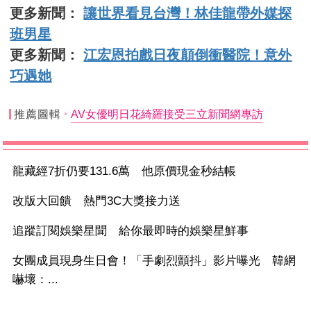
更多新聞：
讓世界看見台灣！林佳龍帶外媒探
班男星
更多新聞：
江宏恩拍戲日夜顛倒衝醫院！意外
巧遇她
推薦圖輯
AV女優明日花綺羅接受三立新聞網專訪
龍藏經7折仍要131.6萬 他原價現金秒結帳
改版大回饋 熱門3C大獎接力送
追蹤訂閱娛樂星聞 給你最即時的娛樂星鮮事
女團成員現身生日會！「手劇烈顫抖」影片曝光 韓網
嚇壞：...