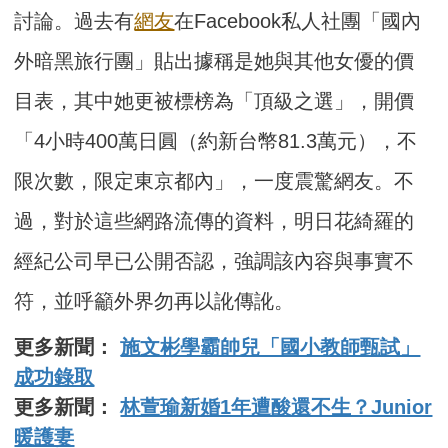
討論。過去有
網友
在Facebook私人社團「國內
外暗黑旅行團」貼出據稱是她與其他女優的價
目表，其中她更被標榜為「頂級之選」，開價
「4小時400萬日圓（約新台幣81.3萬元），不
限次數，限定東京都內」，一度震驚網友。不
過，對於這些網路流傳的資料，明日花綺羅的
經紀公司早已公開否認，強調該內容與事實不
符，並呼籲外界勿再以訛傳訛。
更多新聞：
施文彬學霸帥兒「國小教師甄試」
成功錄取
更多新聞：
林萱瑜新婚1年遭酸還不生？Junior
暖護妻