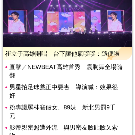
崔立于高雄開唱 台下讓他氣噗噗：隨便啦
直擊／NEWBEAT高雄首秀 震胸舞全場嗨
翻
男星拍足球戲正中要害 導演喊：效果很
好
粉專謾罵林襄假女、89妹 新北男罰9千
元
影帝親密照遭外流 與男密友臉貼臉又索