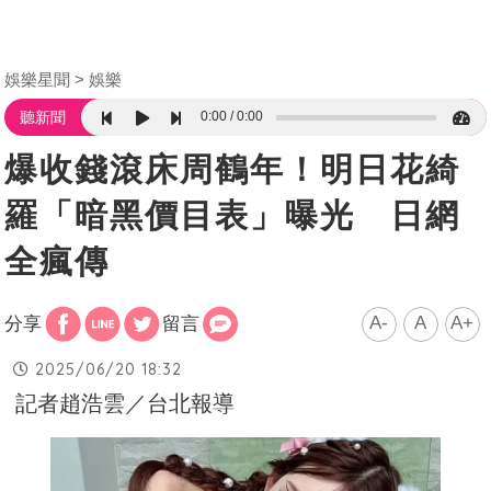
娛樂星聞
娛樂
0:00
0:00
聽新聞
爆收錢滾床周鶴年！明日花綺
羅「暗黑價目表」曝光 日網
全瘋傳
A-
A
A+
分享
留言
2025/06/20 18:32
記者趙浩雲／台北報導