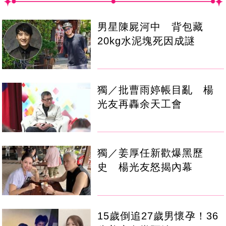
男星陳屍河中 背包藏
20kg水泥塊死因成謎
獨／批曹雨婷帳目亂 楊
光友再轟余天工會
獨／姜厚任新歡爆黑歷
史 楊光友怒揭內幕
15歲倒追27歲男懷孕！36