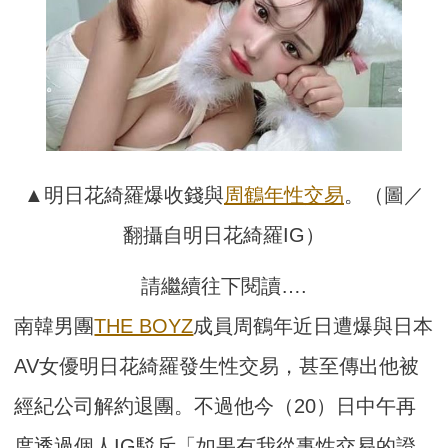
▲明日花綺羅爆收錢與
周鶴年
性交易
。（圖／
翻攝自明日花綺羅IG）
請繼續往下閱讀….
南韓男團
THE BOYZ
成員周鶴年近日遭爆與日本
AV女優明日花綺羅發生性交易，甚至傳出他被
經紀公司解約退團。不過他今（20）日中午再
度透過個人IG駁斥「如果有我從事性交易的證