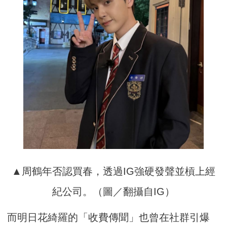
▲周鶴年否認買春，透過IG強硬發聲並槓上經
紀公司。（圖／翻攝自IG）
而明日花綺羅的「收費傳聞」也曾在社群引爆