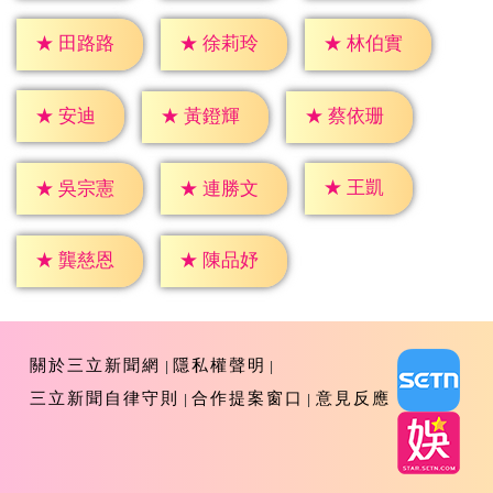
★
田路路
★
徐莉玲
★
林伯實
★
安迪
★
黃鐙輝
★
蔡依珊
★
王凱
★
吳宗憲
★
連勝文
★
龔慈恩
★
陳品妤
關於三立新聞網
隱私權聲明
三立新聞自律守則
合作提案窗口
意見反應