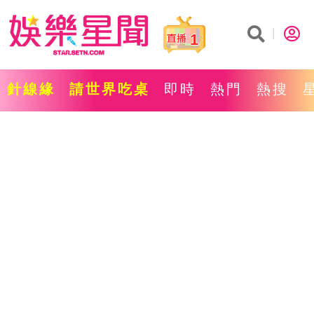
1
針線緣
請世界吃桌
即時
熱門
熱搜