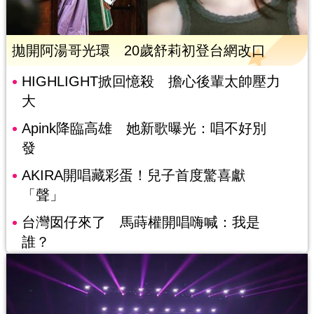
拋開阿湯哥光環 20歲舒莉初登台網改口
HIGHLIGHT掀回憶殺 擔心後輩太帥壓力
大
Apink降臨高雄 她新歌曝光：唱不好別
發
AKIRA開唱藏彩蛋！兒子首度驚喜獻
「聲」
台灣囡仔來了 馬蒔權開唱嗨喊：我是
誰？