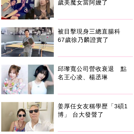
歲美魔女當阿嬤了
被目擊現身三總直腸科
67歲徐乃麟證實了
邱瓈寬公司營收衰退 點
名王心凌、楊丞琳
姜厚任女友稱學歷「3碩1
博」 台大發聲了