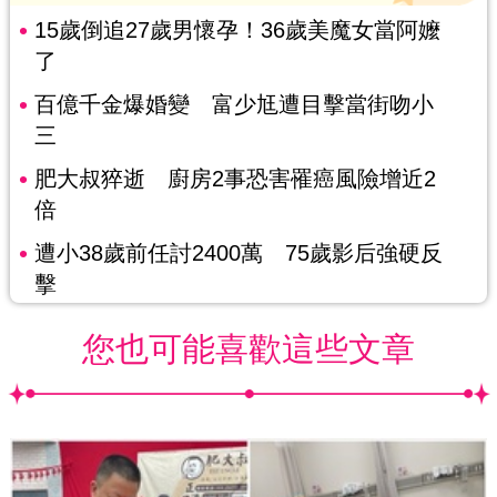
15歲倒追27歲男懷孕！36歲美魔女當阿嬤
了
百億千金爆婚變 富少尪遭目擊當街吻小
三
肥大叔猝逝 廚房2事恐害罹癌風險增近2
倍
遭小38歲前任討2400萬 75歲影后強硬反
擊
您也可能喜歡這些文章