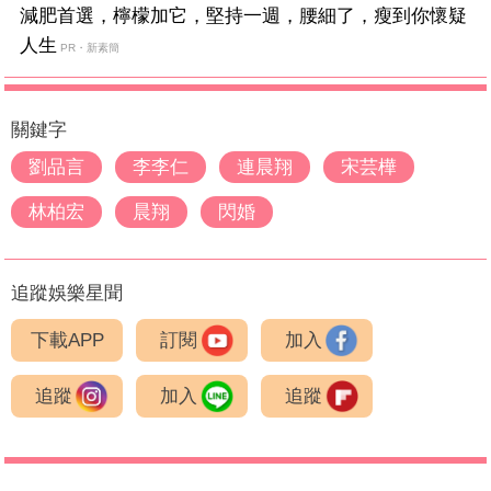
減肥首選，檸檬加它，堅持一週，腰細了，瘦到你懷疑
人生
PR・新素簡
關鍵字
劉品言
李李仁
連晨翔
宋芸樺
林柏宏
晨翔
閃婚
追蹤娛樂星聞
下載APP
訂閱
加入
追蹤
加入
追蹤