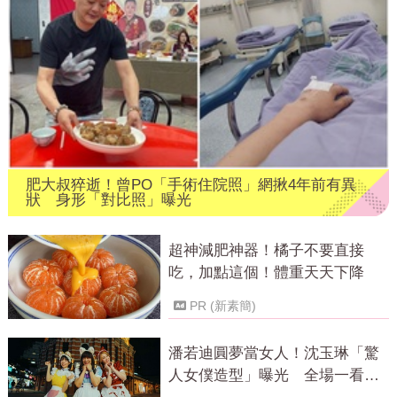
肥大叔猝逝！曾PO「手術住院照」網揪4年前有異
狀 身形「對比照」曝光
超神減肥神器！橘子不要直接
吃，加點這個！體重天天下降
PR (新素簡)
潘若迪圓夢當女人！沈玉琳「驚
人女僕造型」曝光 全場一看都