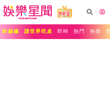
1
針線緣
請世界吃桌
即時
熱門
熱搜