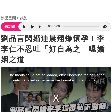
娛樂星聞
娛樂
0:00
0:00
聽新聞
劉品言閃婚連晨翔爆懷孕！李
李仁不忍吐「好自為之」曝婚
姻之道
This
is
a
The media could not be loaded, either because the server or
modal
window.
network failed or because the format is not supported.