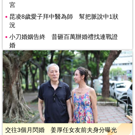
宮
昆凌8歲愛子拜中醫為師 幫把脈說中1狀
況
小刀婚姻告終 昔砸百萬辦婚禮找連戰證
婚
交往3個月閃婚 姜厚任女友前夫身分曝光