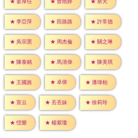
★
余天
★
姜厚任
★
曹雨婷
★
李亞萍
★
田路路
★
許常德
★
吳宗憲
★
周杰倫
★
關之琳
★
陳泰銘
★
馬清偉
★
陳美琪
★
卓偉
★
王國旌
★
潘瑋柏
★
宣云
★
丟丟妹
★
徐莉玲
★
愷樂
★
楊紫瓊