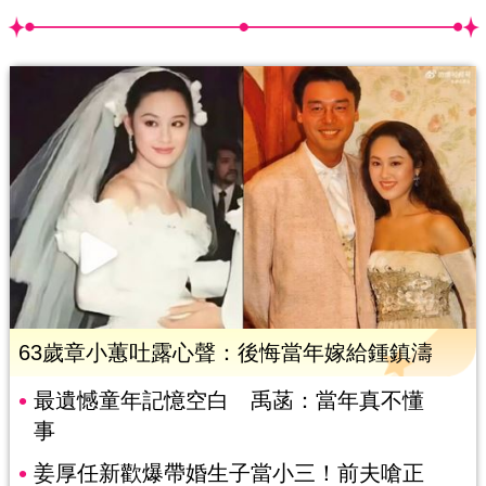
63歲章小蕙吐露心聲：後悔當年嫁給鍾鎮濤
最遺憾童年記憶空白 禹菡：當年真不懂
事
姜厚任新歡爆帶婚生子當小三！前夫嗆正