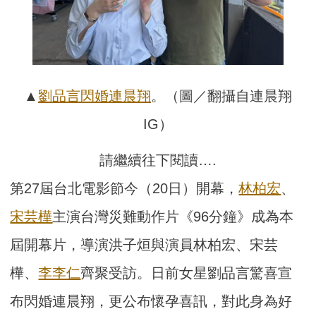
▲
劉品言
閃婚
連
晨翔
。（圖／翻攝自連晨翔
IG）
請繼續往下閱讀….
第27屆台北電影節今（20日）開幕，
林柏宏
、
宋芸樺
主演台灣災難動作片《96分鐘》成為本
屆開幕片，導演洪子烜與演員林柏宏、宋芸
樺、
李李仁
齊聚受訪。日前女星劉品言驚喜宣
布閃婚連晨翔，更公布懷孕喜訊，對此身為好