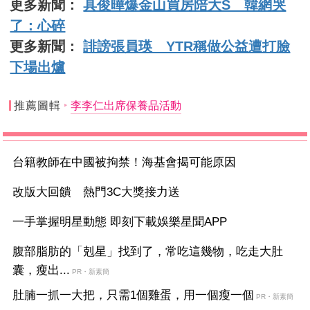
更多新聞：
具俊曄爆金山買房陪大S 韓網哭
了：心碎
更多新聞：
誹謗張員瑛 YTR稱做公益遭打臉
下場出爐
推薦圖輯
李李仁出席保養品活動
台籍教師在中國被拘禁！海基會揭可能原因
改版大回饋 熱門3C大獎接力送
一手掌握明星動態 即刻下載娛樂星聞APP
腹部脂肪的「剋星」找到了，常吃這幾物，吃走大肚
囊，瘦出...
PR・新素簡
肚腩一抓一大把，只需1個雞蛋，用一個瘦一個
PR・新素簡