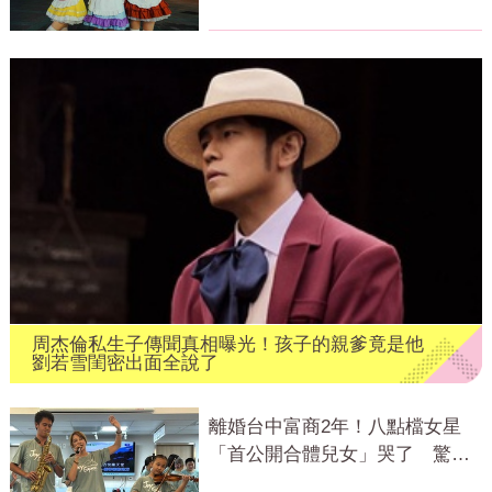
嚇傻
周杰倫私生子傳聞真相曝光！孩子的親爹竟是他
劉若雪閨密出面全說了
離婚台中富商2年！八點檔女星
「首公開合體兒女」哭了 驚人
近況曝光