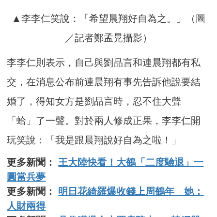
▲李李仁笑說：「希望晨翔好自為之。」（圖
／記者鄭孟晃攝影）
李李仁則表示，自己與劉品言和連晨翔都有私
交，在消息公布前連晨翔有事先告訴他說要結
婚了，得知女方是劉品言時，忍不住大聲
「蛤」了一聲。對於兩人修成正果，李李仁開
玩笑說：「我是跟晨翔說好自為之啦！」
更多新聞：
王大陸快看！大鶴「二度驗退」一
圓當兵夢
更多新聞：
明日花綺羅爆收錢上周鶴年 她：
人財兩得