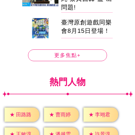
問題!
臺灣原創遊戲同樂
會8月15日登場！
更多焦點+
熱門人物
★
田路路
★
曹雨婷
★
李翊君
★
王敏淳
★
潘越雲
★
許景淳