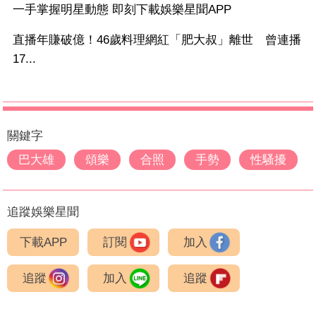
一手掌握明星動態 即刻下載娛樂星聞APP
直播年賺破億！46歲料理網紅「肥大叔」離世 曾連播
17...
關鍵字
巴大雄
頌樂
合照
手勢
性騷擾
追蹤娛樂星聞
下載APP
訂閱
加入
追蹤
加入
追蹤