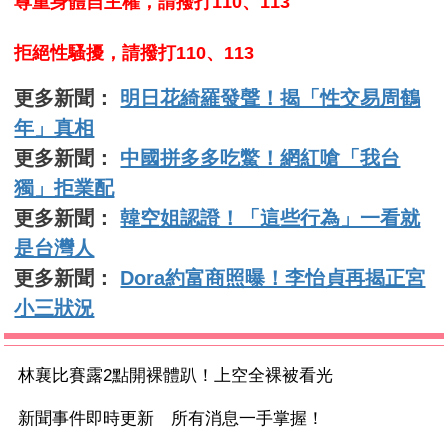
尊重身體自主權，請撥打110、113
拒絕性騷擾，請撥打110、113
更多新聞：
明日花綺羅發聲！揭「性交易周鶴
年」真相
更多新聞：
中國拼多多吃鱉！網紅嗆「我台
獨」拒業配
更多新聞：
韓空姐認證！「這些行為」一看就
是台灣人
更多新聞：
Dora約富商照曝！李怡貞再揭正宮
小三狀況
林襄比賽露2點開裸體趴！上空全裸被看光
新聞事件即時更新 所有消息一手掌握！