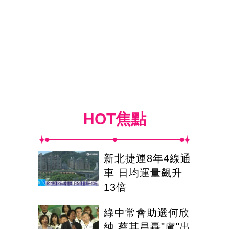
HOT焦點
新北捷運8年4線通
車 日均運量飆升
13倍
綠中常會助選何欣
純 蔡其昌轟"盧"出