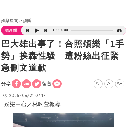
娛樂星聞
娛樂
0:00
0:00
聽新聞
巴大雄出事了！合照頌樂「1手
勢」挨轟性騷 遭粉絲出征緊
急刪文道歉
A-
A
A+
分享
留言
2025/06/21 07:17
娛樂中心／林昀萱報導