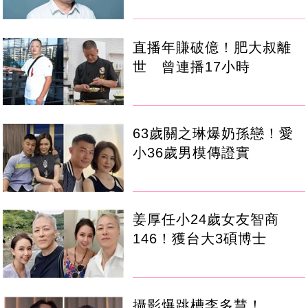
直播年賺破億！肥大叔離
世 曾連播17小時
63歲關之琳爆奶孫戀！愛
小36歲男模傳證實
姜厚任小24歲女友智商
146！獲台大3碩博士
攝影爆跳槽李多慧！