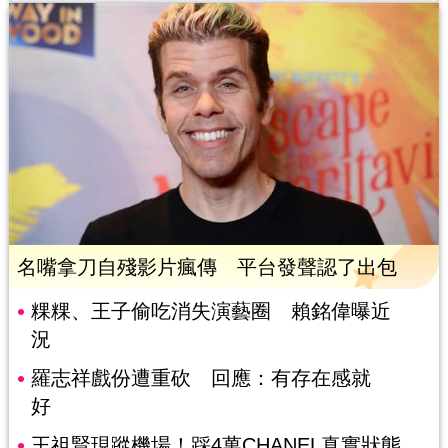
名嘴拿刀自殘影片瘋傳 平台發聲認了出包
粿粿、王子偷吃消失演藝圈 賴銘偉曝近
況
羅志祥戲份遭重砍 回應：有存在感就
好
王祖賢現蹤機場！踩4萬CHANEL真實狀態