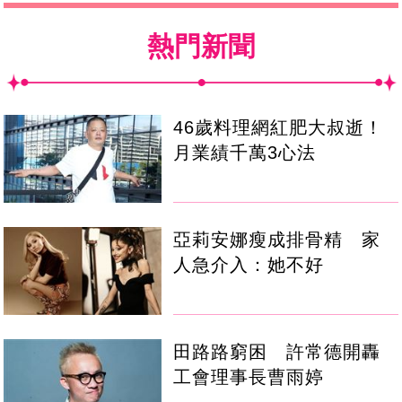
熱門新聞
46歲料理網紅肥大叔逝！
月業績千萬3心法
亞莉安娜瘦成排骨精 家
人急介入：她不好
田路路窮困 許常德開轟
工會理事長曹雨婷