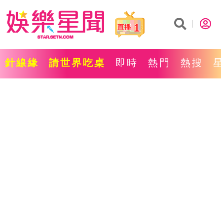
1
針線緣
請世界吃桌
即時
熱門
熱搜