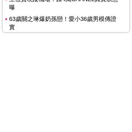
曝
63歲關之琳爆奶孫戀！愛小36歲男模傳證
實