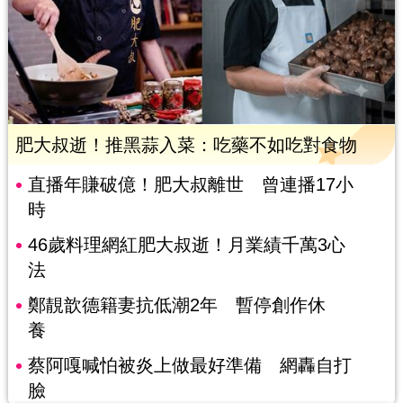
肥大叔逝！推黑蒜入菜：吃藥不如吃對食物
直播年賺破億！肥大叔離世 曾連播17小
時
46歲料理網紅肥大叔逝！月業績千萬3心
法
鄭靚歆德籍妻抗低潮2年 暫停創作休
養
蔡阿嘎喊怕被炎上做最好準備 網轟自打
臉