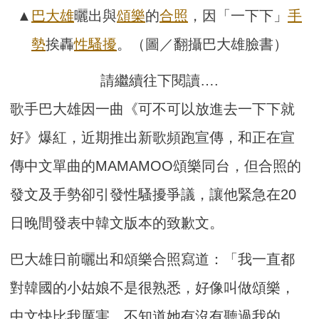
▲
巴大雄
曬出與
頌樂
的
合照
，因「一下下」
手
勢
挨轟
性騷擾
。（圖／翻攝巴大雄臉書）
請繼續往下閱讀….
歌手巴大雄因一曲《可不可以放進去一下下就
好》爆紅，近期推出新歌頻跑宣傳，和正在宣
傳中文單曲的MAMAMOO頌樂同台，但合照的
發文及手勢卻引發性騷擾爭議，讓他緊急在20
日晚間發表中韓文版本的致歉文。
巴大雄日前曬出和頌樂合照寫道：「我一直都
對韓國的小姑娘不是很熟悉，好像叫做頌樂，
中文快比我厲害，不知道她有沒有聽過我的