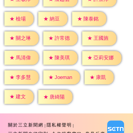
★
檢場
★
納豆
★
陳泰銘
★
關之琳
★
許常德
★
王國旌
★
馬清偉
★
陳美琪
★
亞莉安娜
★
康凱
★
李多慧
★
Joeman
★
建文
★
唐綺陽
關於三立新聞網
隱私權聲明