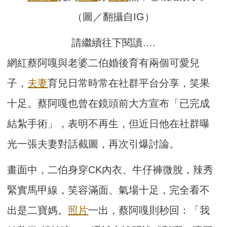
（圖／翻攝自IG）
請繼續往下閱讀….
網紅蔡阿嘎與老婆二伯婚後育有兩個可愛兒
子，
夫妻
育兒日常時常在社群平台分享，笑果
十足。蔡阿嘎也曾在鏡頭前大方宣布「已完成
結紮手術」，表明不再生，但近日他在社群曝
光一張夫妻對話截圖，再次引爆討論。
畫面中，二伯身穿CK內衣、牛仔褲微脫，辣秀
緊實馬甲線，笑容滿面、氣場十足，完全看不
出是二寶媽。
照片
一出，蔡阿嘎則秒回：「我