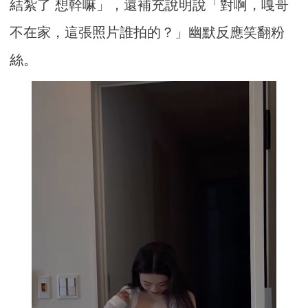
結紮了 想幹嘛」，還補充說明說「對啊，嘎哥
不在家，這張照片誰拍的？」幽默反應笑翻粉
絲。