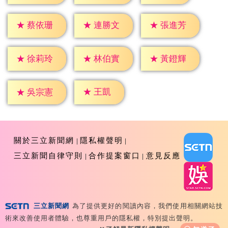
★
蔡依珊
★
連勝文
★
張進芳
★
徐莉玲
★
林伯實
★
黃鐙輝
★
王凱
★
吳宗憲
關於三立新聞網
隱私權聲明
三立新聞自律守則
合作提案窗口
意見反應
三立新聞網
為了提供更好的閱讀內容，我們使用相關網站技
Copyright ©2026 Sanlih E-Television All Rights
術來改善使用者體驗，也尊重用戶的隱私權，特別提出聲明。
Reserved 版權所有 盜用必究 台北市內湖區舊宗路一段159