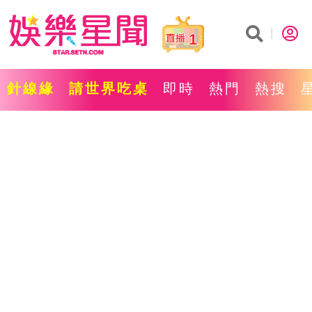
1
針線緣
請世界吃桌
即時
熱門
熱搜