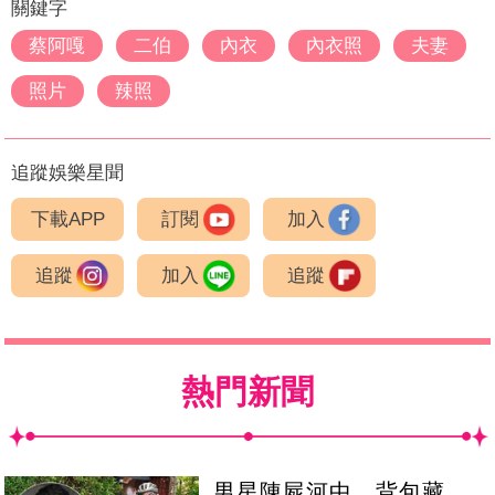
關鍵字
蔡阿嘎
二伯
內衣
內衣照
夫妻
照片
辣照
追蹤娛樂星聞
下載APP
訂閱
加入
追蹤
加入
追蹤
熱門新聞
男星陳屍河中 背包藏