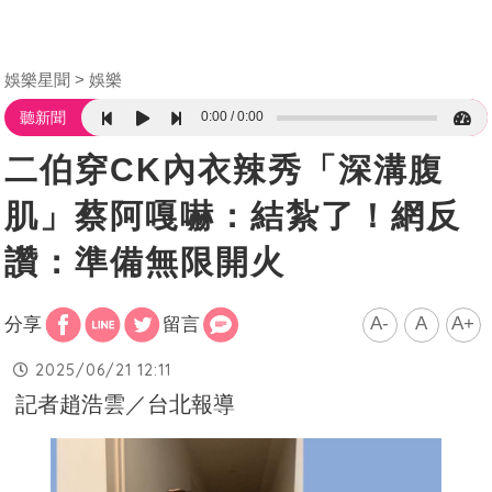
娛樂星聞
娛樂
0:00
0:00
聽新聞
二伯穿CK內衣辣秀「深溝腹
肌」蔡阿嘎嚇：結紮了！網反
讚：準備無限開火
A-
A
A+
分享
留言
2025/06/21 12:11
記者趙浩雲／台北報導