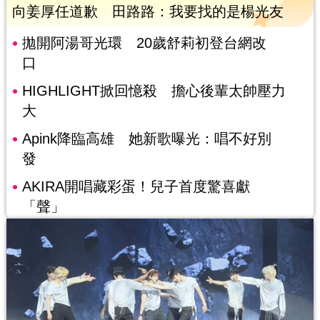
向姜厚任道歉 田路路：我要找的是楊光友
拋開阿湯哥光環 20歲舒莉初登台網改
口
HIGHLIGHT掀回憶殺 擔心後輩太帥壓力
大
Apink降臨高雄 她新歌曝光：唱不好別
發
AKIRA開唱藏彩蛋！兒子首度驚喜獻
「聲」