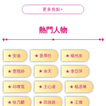
更多焦點+
熱門人物
★
安迪
★
姜厚任
★
楊光友
★
余天
★
曹雨婷
★
李亞萍
★
邱瓈寬
★
王心凌
★
楊丞琳
★
王燦
★
徐乃麟
★
田路路