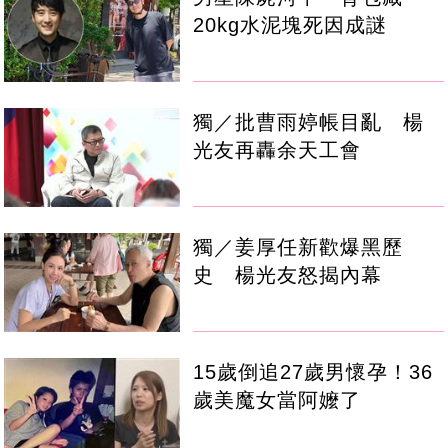
20kg水泥塊死因成謎
獨／批曹雨婷帳目亂 楊
光友再轟余天工會
獨／姜厚任新歡爆黑歷
史 楊光友怒揭內幕
15歲倒追27歲男懷孕！36
歲美魔女當阿嬤了