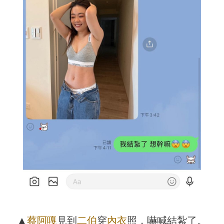
▲
蔡阿嘎
見到
二伯
穿
內衣
照，嚇喊結紮了。