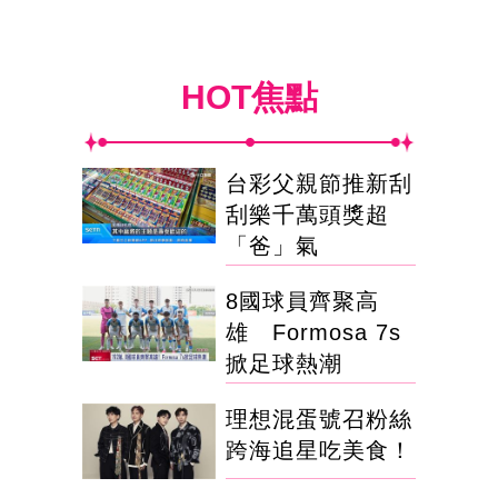
HOT焦點
台彩父親節推新刮
刮樂千萬頭獎超
「爸」氣
8國球員齊聚高
雄 Formosa 7s
掀足球熱潮
理想混蛋號召粉絲
跨海追星吃美食！