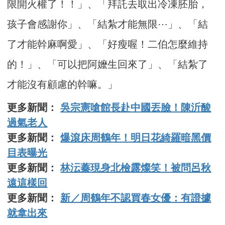
限開火權了！！」、「拜託去取出冷凍胚胎，
孩子會感謝你」、「結紮才能無限⋯」、「結
了才能幹麻啊愛」、「好瘦喔！二伯怎麼維持
的！」、「可以把阿嬤生回來了」、「結紮了
才能沒有顧慮的幹嘛。」
更多新聞：
吳宗憲嗆館長赴中國丟臉！陳沂酸
過氣老人
更多新聞：
爆滾床周鶴年！明日花綺羅暗黑價
目表曝光
更多新聞：
林沄蓁現身北檢露燦笑！被問呂秋
遠這樣回
更多新聞：
新／周鶴年不認買春女優：有證據
就拿出來