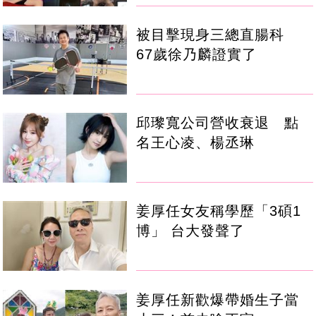
被目擊現身三總直腸科
67歲徐乃麟證實了
邱瓈寬公司營收衰退 點
名王心凌、楊丞琳
姜厚任女友稱學歷「3碩1
博」 台大發聲了
姜厚任新歡爆帶婚生子當