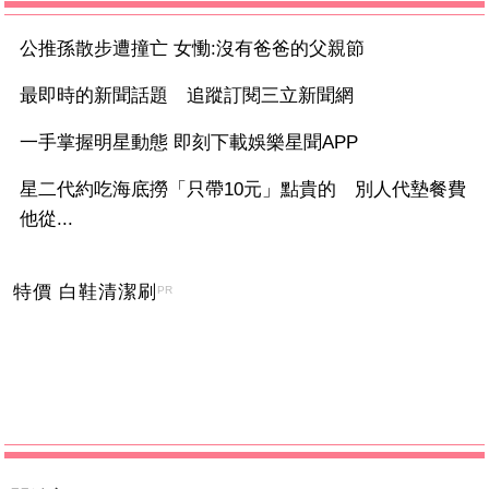
公推孫散步遭撞亡 女慟:沒有爸爸的父親節
最即時的新聞話題 追蹤訂閱三立新聞網
一手掌握明星動態 即刻下載娛樂星聞APP
星二代約吃海底撈「只帶10元」點貴的 別人代墊餐費
他從...
特價 白鞋清潔刷
PR