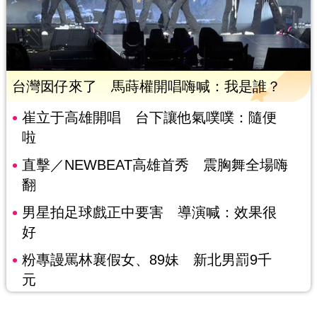
台灣囡仔來了 馬蒔權開唱嗨喊：我是誰？
崔立于高雄開唱 台下讓他氣噗噗：隨便
啦
直擊／NEWBEAT高雄首秀 震胸舞全場嗨
翻
男星拍足球戲正中要害 導演喊：效果很
好
粉專謾罵林襄假女、89妹 新北男罰9千
元