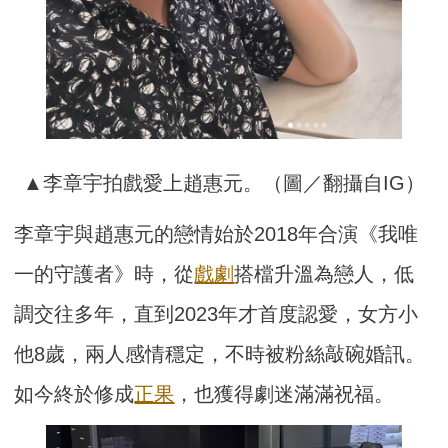
▲李章宇拍戲愛上趙惠元。（圖／翻攝自IG）
李章宇與趙惠元的戀情始於2018年合演《我唯
一的守護者》時，從
戲劇
搭檔升溫為戀人，低
調交往多年，直到2023年才首度認愛，女方小
他8歲，兩人感情穩定，不時被粉絲敲碗婚訊。
如今終於修成
正果
，也獲得劇迷滿滿祝福。