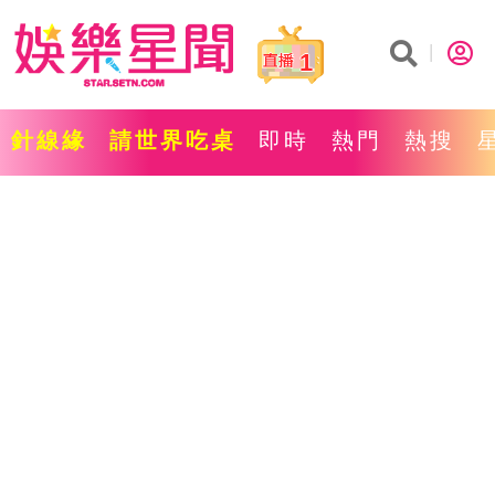
1
針線緣
請世界吃桌
即時
熱門
熱搜