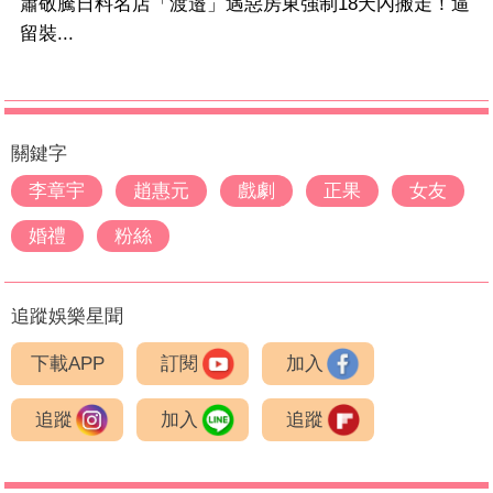
蕭敬騰日料名店「渡邉」遇惡房東強制18天內搬走！逼
留裝...
關鍵字
李章宇
趙惠元
戲劇
正果
女友
婚禮
粉絲
追蹤娛樂星聞
下載APP
訂閱
加入
追蹤
加入
追蹤