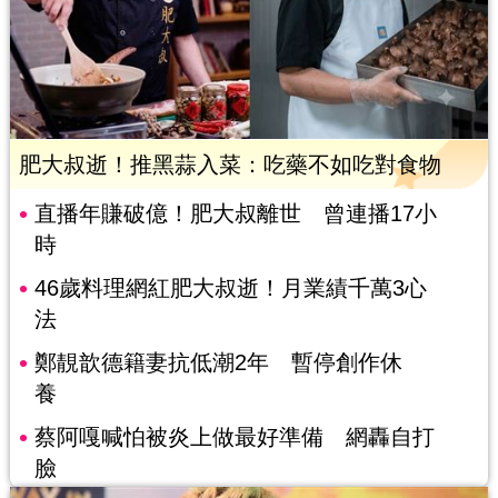
肥大叔逝！推黑蒜入菜：吃藥不如吃對食物
直播年賺破億！肥大叔離世 曾連播17小
時
46歲料理網紅肥大叔逝！月業績千萬3心
法
鄭靚歆德籍妻抗低潮2年 暫停創作休
養
蔡阿嘎喊怕被炎上做最好準備 網轟自打
臉