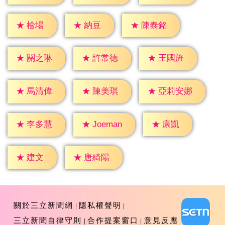
★
檢場
★
納豆
★
陳泰銘
★
關之琳
★
許常德
★
王國旌
★
馬清偉
★
陳美琪
★
亞莉安娜
★
康凱
★
李多慧
★
Joeman
★
建文
★
唐綺陽
關於三立新聞網
隱私權聲明
三立新聞自律守則
合作提案窗口
意見反應