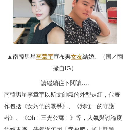
▲南韓男星
李章宇
宣布與
女友
結婚。（圖／翻
攝自IG）
請繼續往下閱讀….
南韓男星李章宇以斯文帥氣的外型走紅，代表
作包括《女婿們的戰爭》、《我唯一的守護
者》、《Oh！三光公寓！》等，人氣與討論度
始終不墜。儘管近年因「幸福肥」頻上話題