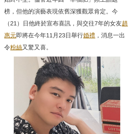
榜，但他的演藝表現依舊深獲觀眾肯定。今
（21）日他終於宣布喜訊，與交往7年的女友
趙
惠元
即將在今年11月23日舉行
婚禮
，消息一出
令
粉絲
又驚又喜。