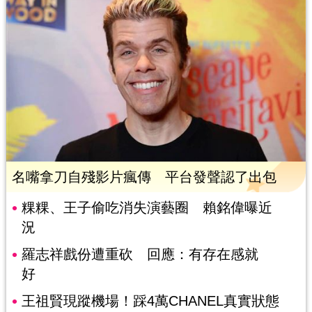
名嘴拿刀自殘影片瘋傳 平台發聲認了出包
粿粿、王子偷吃消失演藝圈 賴銘偉曝近
況
羅志祥戲份遭重砍 回應：有存在感就
好
王祖賢現蹤機場！踩4萬CHANEL真實狀態