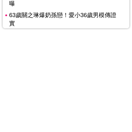
曝
63歲關之琳爆奶孫戀！愛小36歲男模傳證
實