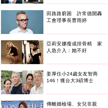
田路路窮困 許常德開轟
工會理事長曹雨婷
亞莉安娜瘦成排骨精 家
人急介入：她不好
姜厚任小24歲女友智商
146！獲台大3碩博士
傳離婚檢場、女兒非親