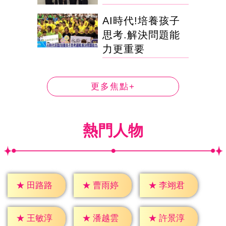
AI時代!培養孩子
思考.解決問題能
力更重要
更多焦點+
熱門人物
★
田路路
★
曹雨婷
★
李翊君
★
王敏淳
★
潘越雲
★
許景淳