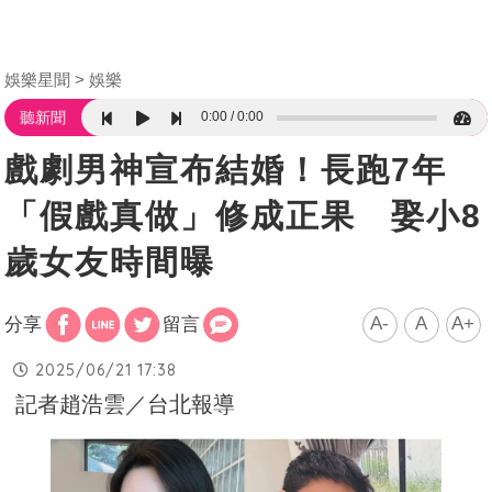
娛樂星聞
娛樂
0:00
0:00
聽新聞
戲劇男神宣布結婚！長跑7年
「假戲真做」修成正果 娶小8
歲女友時間曝
A-
A
A+
分享
留言
2025/06/21 17:38
記者趙浩雲／台北報導