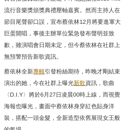
流行音樂獎頒獎典禮壓軸嘉賓。然而主持人在
節目尾聲卻口誤，宣布蔡依林12月將要進軍大
巨蛋開唱，事後主辦單位緊急發布聲明並致
歉，雖演唱會日期未定，但今蔡依林在社群上
無預警預告新歌資訊。
蔡依林全新
專輯
引發粉絲期待，昨晚才剛結束
演出的她，今在社群上曝光
新歌
資訊，歌曲
〈D.I.Y〉將於6月27日凌晨00時上線，而視覺
海報也曝光，畫面中蔡依林身穿紅色貼身洋
裝，搭配一頭金髮，全新造型依舊展現女王般
的氣場。