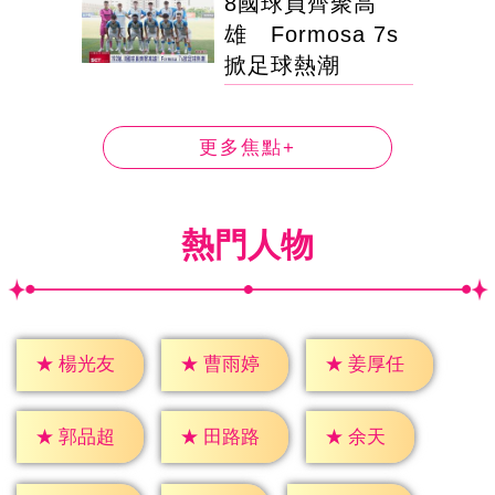
8國球員齊聚高
雄 Formosa 7s
掀足球熱潮
更多焦點+
熱門人物
★
楊光友
★
曹雨婷
★
姜厚任
★
余天
★
郭品超
★
田路路