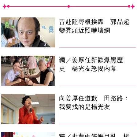
昔赴陸尋根挨轟 郭品超
變禿頭近照嚇壞網
獨／姜厚任新歡爆黑歷
史 楊光友怒揭內幕
向姜厚任道歉 田路路：
我要找的是楊光友
獨／批曹雨婷帳目亂 楊