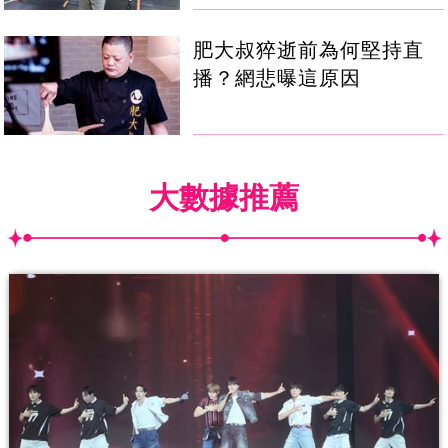
肥大叔猝逝前為何堅持直
播？網悲曝這原因
大數據推薦