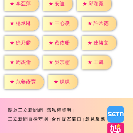
★
安迪
★
李亞萍
★
邱瓈寬
★
楊丞琳
★
王心凌
★
許常德
★
徐乃麟
★
蔡依珊
★
連勝文
★
王凱
★
周杰倫
★
吳宗憲
★
粿粿
★
范姜彥豐
關於三立新聞網
隱私權聲明
三立新聞自律守則
合作提案窗口
意見反應