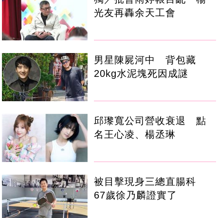
光友再轟余天工會
男星陳屍河中 背包藏
20kg水泥塊死因成謎
邱瓈寬公司營收衰退 點
名王心凌、楊丞琳
被目擊現身三總直腸科
67歲徐乃麟證實了