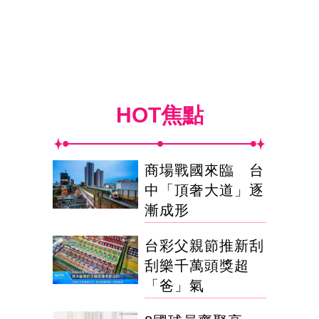
HOT焦點
商場戰國來臨 台
中「頂奢大道」逐
漸成形
台彩父親節推新刮
刮樂千萬頭獎超
「爸」氣