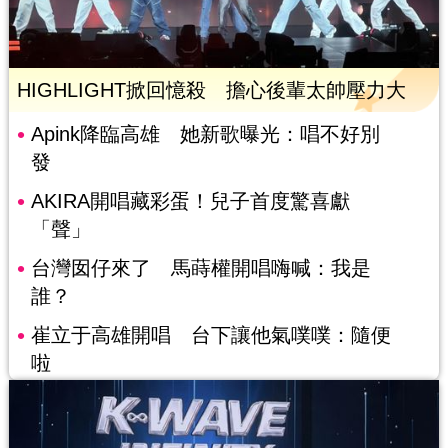
HIGHLIGHT掀回憶殺 擔心後輩太帥壓力大
Apink降臨高雄 她新歌曝光：唱不好別
發
AKIRA開唱藏彩蛋！兒子首度驚喜獻
「聲」
台灣囡仔來了 馬蒔權開唱嗨喊：我是
誰？
崔立于高雄開唱 台下讓他氣噗噗：隨便
啦