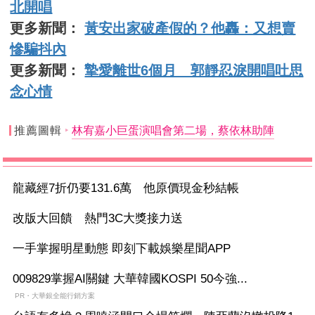
北開唱
更多新聞：
黃安出家破產假的？他轟：又想賣
慘騙抖內
更多新聞：
摯愛離世6個月 郭靜忍淚開唱吐思
念心情
推薦圖輯
林宥嘉小巨蛋演唱會第二場，蔡依林助陣
龍藏經7折仍要131.6萬 他原價現金秒結帳
改版大回饋 熱門3C大獎接力送
一手掌握明星動態 即刻下載娛樂星聞APP
009829掌握AI關鍵 大華韓國KOSPI 50今強...
PR・大華銀全能行銷方案