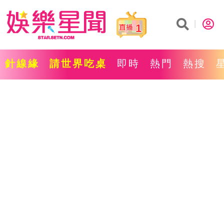
1
針線緣
請世界吃桌
即時
熱門
熱搜