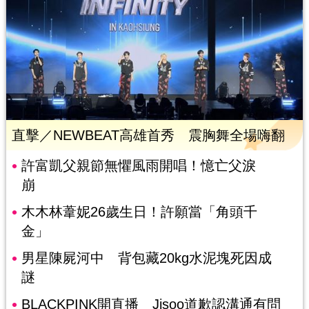
直擊／NEWBEAT高雄首秀 震胸舞全場嗨翻
許富凱父親節無懼風雨開唱！憶亡父淚
崩
木木林葦妮26歲生日！許願當「角頭千
金」
男星陳屍河中 背包藏20kg水泥塊死因成
謎
BLACKPINK開直播 Jisoo道歉認溝通有問