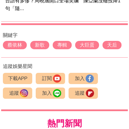
台語有多慘？周曉涵開口全場笑爛 陳亞蘭沒轍投降1
句「隨...
關鍵字
蔡依林
新歌
專輯
大巨蛋
天后
追蹤娛樂星聞
下載APP
訂閱
加入
追蹤
加入
追蹤
熱門新聞