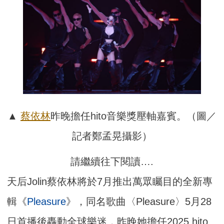
▲
蔡依林
昨晚擔任hito音樂獎壓軸嘉賓。（圖／
記者鄭孟晃攝影）
請繼續往下閱讀….
天后Jolin蔡依林將於7月推出萬眾矚目的全新專
輯《
Pleasure
》，同名歌曲〈Pleasure〉5月28
日首播後轟動全球樂迷，昨晚她擔任2025 hito