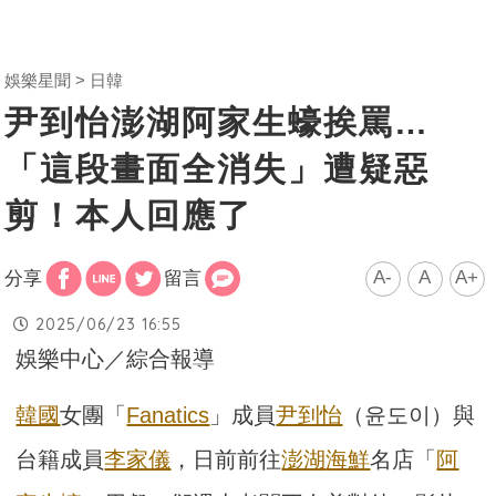
娛樂星聞
日韓
尹到怡澎湖阿家生蠔挨罵…
「這段畫面全消失」遭疑惡
剪！本人回應了
A-
A
A+
分享
留言
2025/06/23 16:55
娛樂中心／綜合報導
韓國
女團「
Fanatics
」成員
尹到怡
（윤도이）與
台籍成員
李家儀
，日前前往
澎湖
海鮮
名店「
阿