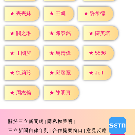
★
王凱
★
丟丟妹
★
許常德
★
關之琳
★
陳泰銘
★
陳美琪
★
5566
★
王國旌
★
馬清偉
★
Jeff
★
徐莉玲
★
邱瓈寬
★
周杰倫
★
陳明真
關於三立新聞網
隱私權聲明
三立新聞自律守則
合作提案窗口
意見反應