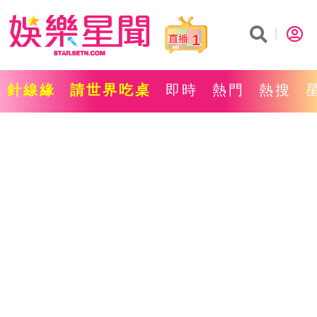
1
針線緣
請世界吃桌
即時
熱門
熱搜