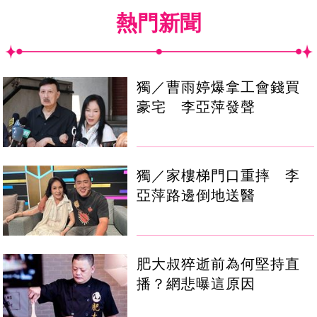
熱門新聞
獨／曹雨婷爆拿工會錢買
豪宅 李亞萍發聲
獨／家樓梯門口重摔 李
亞萍路邊倒地送醫
肥大叔猝逝前為何堅持直
播？網悲曝這原因