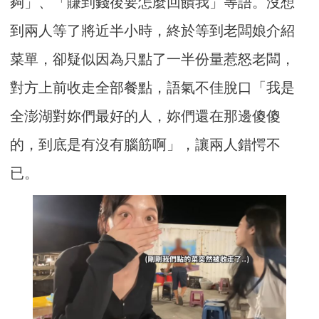
夠」、「賺到錢後要怎麼回饋我」等語。沒想
到兩人等了將近半小時，終於等到老闆娘介紹
菜單，卻疑似因為只點了一半份量惹怒老闆，
對方上前收走全部餐點，語氣不佳脫口「我是
全澎湖對妳們最好的人，妳們還在那邊傻傻
的，到底是有沒有腦筋啊」，讓兩人錯愕不
已。