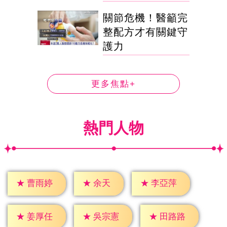
關節危機！醫籲完
整配方才有關鍵守
護力
更多焦點+
熱門人物
★
余天
★
曹雨婷
★
李亞萍
★
姜厚任
★
吳宗憲
★
田路路