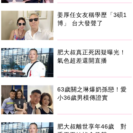
姜厚任女友稱學歷「3碩1
博」 台大發聲了
肥大叔真正死因疑曝光！
氣色超差還開直播
63歲關之琳爆奶孫戀！愛
小36歲男模傳證實
肥大叔離世享年46歲 對