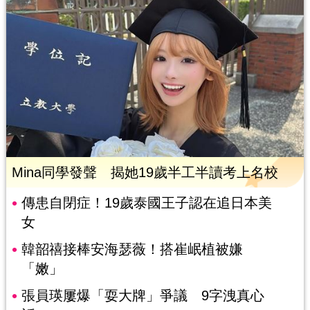
Mina同學發聲 揭她19歲半工半讀考上名校
傳患自閉症！19歲泰國王子認在追日本美
女
韓韶禧接棒安海瑟薇！搭崔岷植被嫌
「嫩」
張員瑛屢爆「耍大牌」爭議 9字洩真心