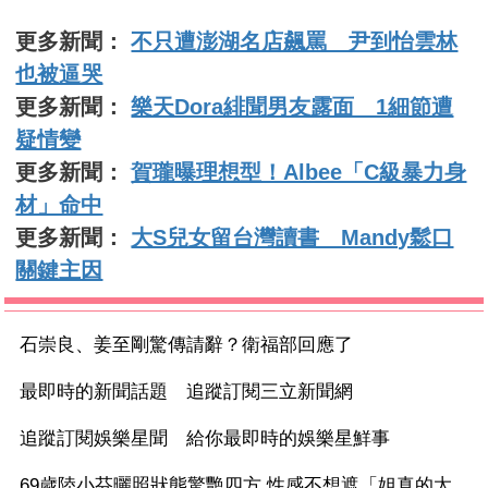
更多新聞：
不只遭澎湖名店飆罵 尹到怡雲林
也被逼哭
更多新聞：
樂天Dora緋聞男友露面 1細節遭
疑情變
更多新聞：
賀瓏曝理想型！Albee「C級暴力身
材」命中
更多新聞：
大S兒女留台灣讀書 Mandy鬆口
關鍵主因
石崇良、姜至剛驚傳請辭？衛福部回應了
最即時的新聞話題 追蹤訂閱三立新聞網
追蹤訂閱娛樂星聞 給你最即時的娛樂星鮮事
69歲陸小芬曬照狀態驚艷四方 性感不想遮「姐真的太