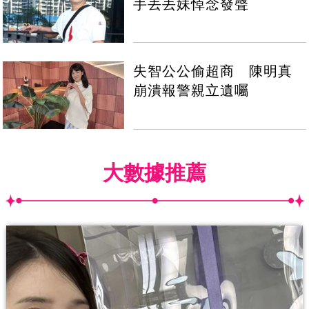
手丟丟妹悼念發聲
失智公公偷超商 陳明真
崩潰報警親立遺囑
大數據推薦