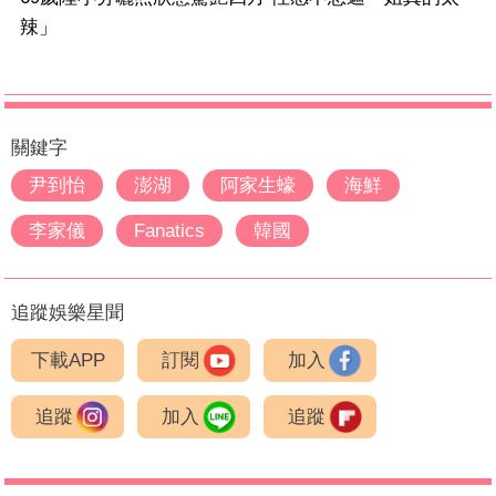
辣」
關鍵字
尹到怡
澎湖
阿家生蠔
海鮮
李家儀
Fanatics
韓國
追蹤娛樂星聞
下載APP
訂閱
加入
追蹤
加入
追蹤