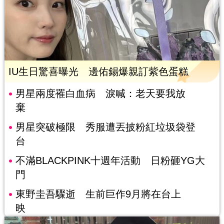
IU生日驚喜曝光 邊佑錫爆親訂紫色蛋糕
男星兩度罹白血病 淚喊：老天要我放
棄
男星突破極限 秀服遭丟披粉紅垃圾袋登
台
不滿BLACKPINK十週年活動 日粉砸YG大
門
東野圭吾驟逝 生前巨作9月將在台上
映