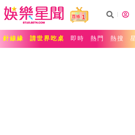
1
針線緣
請世界吃桌
即時
熱門
熱搜