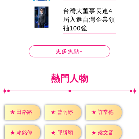
台灣大董事長連4
屆入選台灣企業領
袖100強
更多焦點+
熱門人物
★
田路路
★
曹雨婷
★
許常德
★
賴銘偉
★
邱勝翊
★
梁文音