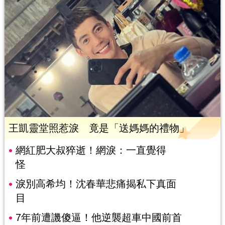
王凱靈堂照惹淚 竟是「送媽媽的禮物」
網紅肥大叔猝逝！網淚：一直覺得
怪
淚別高希均！沈春華悲痛揭私下真面
目
7年前遭譏傻逼！他逆襲超車中國前首