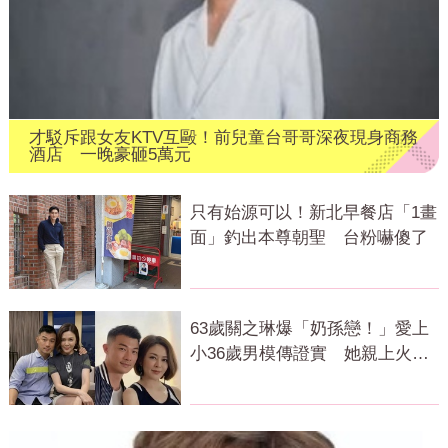
才駁斥跟女友KTV互毆！前兒童台哥哥深夜現身商務
酒店 一晚豪砸5萬元
只有始源可以！新北早餐店「1畫
面」釣出本尊朝聖 台粉嚇傻了
63歲關之琳爆「奶孫戀！」愛上
小36歲男模傳證實 她親上火線
回應了