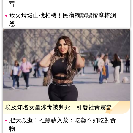
富
放火垃圾山找相機！民宿稱誤認按摩棒網
怒
埃及知名女星涉毒被判死 引發社會震驚
肥大叔逝！推黑蒜入菜：吃藥不如吃對食
物