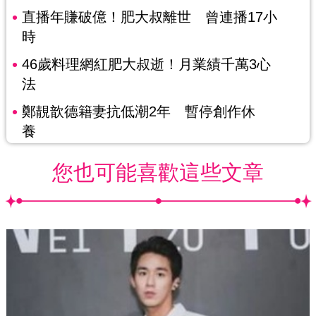
直播年賺破億！肥大叔離世 曾連播17小
時
46歲料理網紅肥大叔逝！月業績千萬3心
法
鄭靚歆德籍妻抗低潮2年 暫停創作休
養
您也可能喜歡這些文章