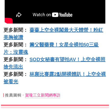
更多新聞：
薔薔上空全裸闖最大天體營！粉紅
美胸被讚
更多新聞：
籌父醫藥費！女星全裸拍50三級
片：沒靈魂
更多新聞：
SOD女秘書有望拍AV！上空全裸照
搶先流出
更多新聞：
林襄比賽露2點開裸體趴！上空全裸
被看光
推薦圖輯
賀瓏三立新聞網專訪