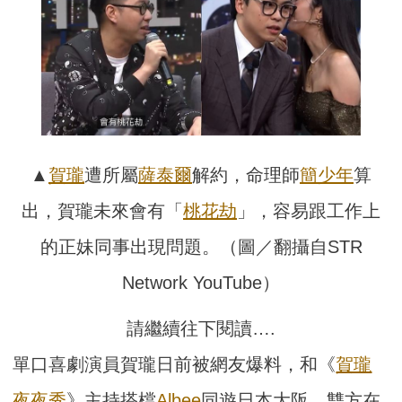
▲
賀瓏
遭所屬
薩泰爾
解約，命理師
簡少年
算
出，賀瓏未來會有「
桃花劫
」，容易跟工作上
的正妹同事出現問題。（圖／翻攝自STR
Network YouTube）
請繼續往下閱讀….
單口喜劇演員賀瓏日前被網友爆料，和《
賀瓏
夜夜秀
》主持搭檔
Albee
同遊日本大阪，雙方在