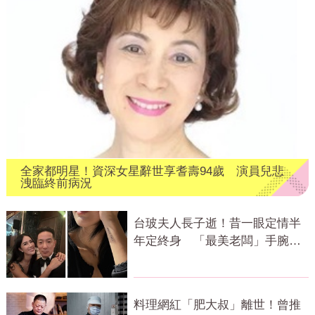
全家都明星！資深女星辭世享耆壽94歲 演員兒悲
洩臨終前病況
台玻夫人長子逝！昔一眼定情半
年定終身 「最美老闆」手腕刺
青藏深意
料理網紅「肥大叔」離世！曾推