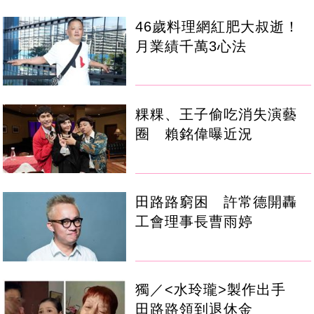
46歲料理網紅肥大叔逝！
月業績千萬3心法
粿粿、王子偷吃消失演藝
圈 賴銘偉曝近況
田路路窮困 許常德開轟
工會理事長曹雨婷
獨／<水玲瓏>製作出手
田路路領到退休金