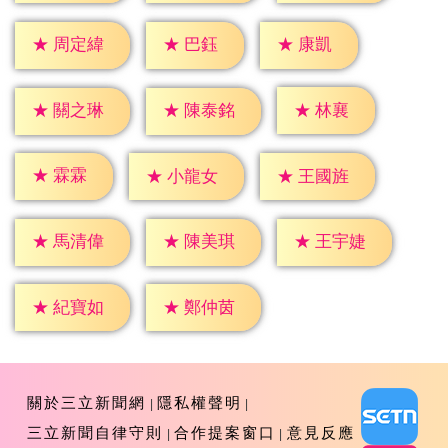
★
巴鈺
★
康凱
★
周定緯
★
林襄
★
關之琳
★
陳泰銘
★
霖霖
★
小龍女
★
王國旌
★
馬清偉
★
陳美琪
★
王宇婕
★
紀寶如
★
鄭仲茵
關於三立新聞網
隱私權聲明
三立新聞自律守則
合作提案窗口
意見反應