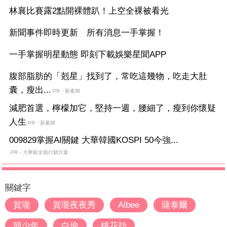
林襄比賽露2點開裸體趴！上空全裸被看光
新聞事件即時更新 所有消息一手掌握！
一手掌握明星動態 即刻下載娛樂星聞APP
腹部脂肪的「剋星」找到了，常吃這幾物，吃走大肚
囊，瘦出...
PR・新素簡
減肥首選，檸檬加它，堅持一週，腰細了，瘦到你懷疑
人生
PR・新素簡
009829掌握AI關鍵 大華韓國KOSPI 50今強...
PR・大華銀全能行銷方案
關鍵字
賀瓏
賀瓏夜夜秀
Albee
薩泰爾
簡少年
白瑜
桃花劫