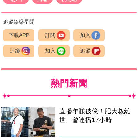
追蹤娛樂星聞
下載APP
訂閱
加入
追蹤
加入
追蹤
熱門新聞
直播年賺破億！肥大叔離
世 曾連播17小時