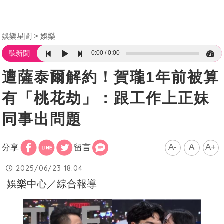
娛樂星聞
娛樂
0:00
0:00
聽新聞
遭薩泰爾解約！賀瓏1年前被算
有「桃花劫」：跟工作上正妹
同事出問題
A-
A
A+
分享
留言
2025/06/23 18:04
娛樂中心／綜合報導