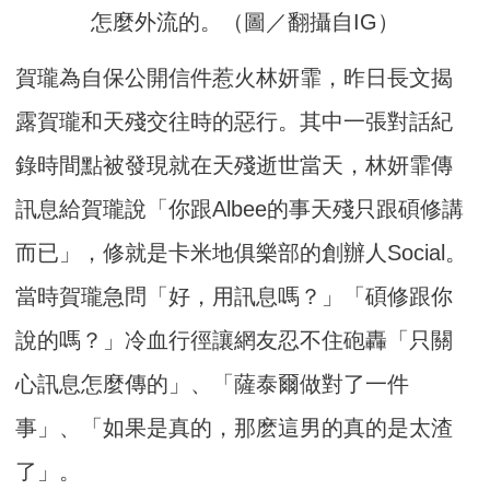
怎麼外流的。（圖／翻攝自IG）
賀瓏為自保公開信件惹火林妍霏，昨日長文揭
露賀瓏和天殘交往時的惡行。其中一張對話紀
錄時間點被發現就在天殘逝世當天，林妍霏傳
訊息給賀瓏說「你跟Albee的事天殘只跟碩修講
而已」，修就是卡米地俱樂部的創辦人Social。
當時賀瓏急問「好，用訊息嗎？」「碩修跟你
說的嗎？」冷血行徑讓網友忍不住砲轟「只關
心訊息怎麼傳的」、「薩泰爾做對了一件
事」、「如果是真的，那麽這男的真的是太渣
了」。