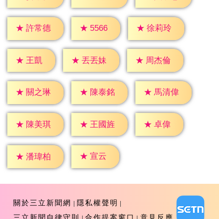
★
5566
★
許常德
★
徐莉玲
★
王凱
★
丟丟妹
★
周杰倫
★
關之琳
★
陳泰銘
★
馬清偉
★
卓偉
★
陳美琪
★
王國旌
★
宣云
★
潘瑋柏
關於三立新聞網
隱私權聲明
三立新聞自律守則
合作提案窗口
意見反應