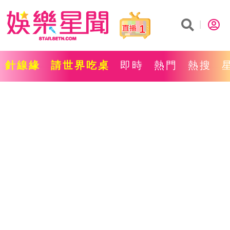
1
針線緣
請世界吃桌
即時
熱門
熱搜