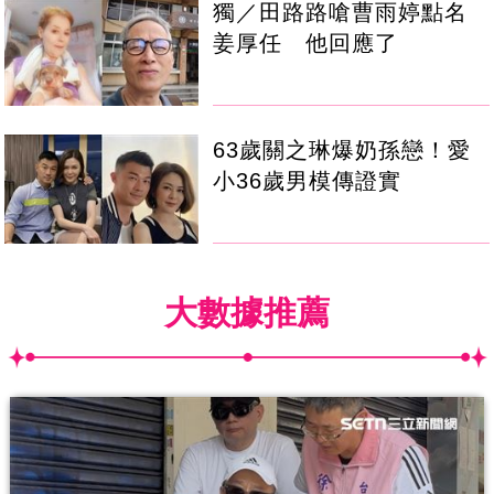
獨／田路路嗆曹雨婷點名
姜厚任 他回應了
63歲關之琳爆奶孫戀！愛
小36歲男模傳證實
大數據推薦