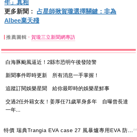
年」真相
更多新聞：
占星師揪賀瓏選擇關鍵：非為
Albee棄天殘
推薦圖輯
賀瓏三立新聞網專訪
白海豚颱風逼近！2縣市恐明午後發陸警
新聞事件即時更新 所有消息一手掌握！
追蹤訂閱娛樂星聞 給你最即時的娛樂星鮮事
交過2任外籍女友！姜厚任71歲單身多年 自曝曾長達
一年...
特價 瑞典Trangia EVA case 27 風暴爐專用EVA 防護外盒(小)-黑
P