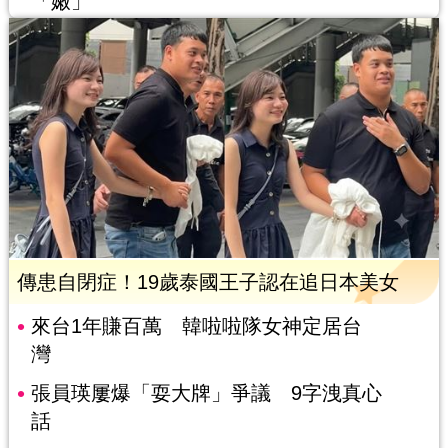
「嫩」
傳患自閉症！19歲泰國王子認在追日本美女
來台1年賺百萬 韓啦啦隊女神定居台
灣
張員瑛屢爆「耍大牌」爭議 9字洩真心
話