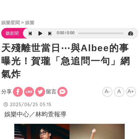
娛樂星聞
娛樂
0:00
0:00
聽新聞
天殘離世當日⋯與Albee的事
曝光！賀瓏「急追問一句」網
氣炸
A-
A
A+
分享
留言
2025/06/25 05:15
娛樂中心／林昀萱報導