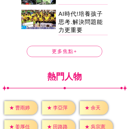
AI時代!培養孩子
思考.解決問題能
力更重要
更多焦點+
熱門人物
★
余天
★
曹雨婷
★
李亞萍
★
姜厚任
★
田路路
★
吳宗憲