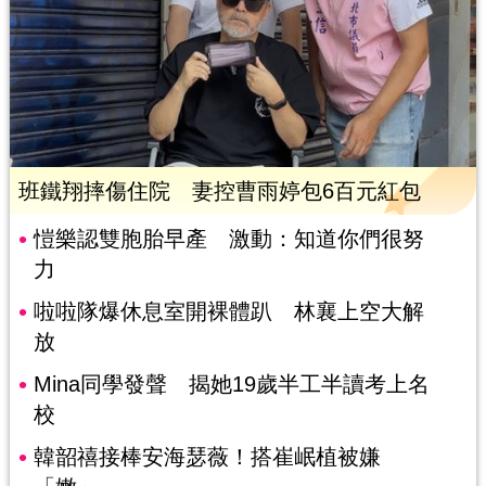
班鐵翔摔傷住院 妻控曹雨婷包6百元紅包
愷樂認雙胞胎早產 激動：知道你們很努
力
啦啦隊爆休息室開裸體趴 林襄上空大解
放
Mina同學發聲 揭她19歲半工半讀考上名
校
韓韶禧接棒安海瑟薇！搭崔岷植被嫌