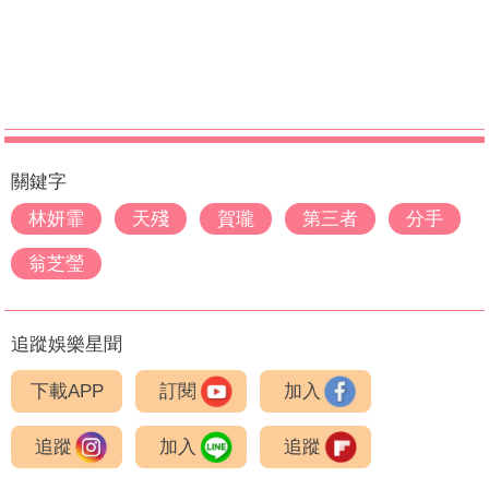
關鍵字
林妍霏
天殘
賀瓏
第三者
分手
翁芝瑩
追蹤娛樂星聞
下載APP
訂閱
加入
追蹤
加入
追蹤