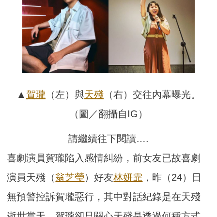
▲
賀瓏
（左）與
天殘
（右）交往內幕曝光。
（圖／翻攝自IG）
請繼續往下閱讀….
喜劇演員賀瓏陷入感情糾紛，前女友已故喜劇
演員天殘（
翁芝瑩
）好友
林妍霏
，昨（24）日
無預警控訴賀瓏惡行，其中對話紀錄是在天殘
逝世當天，賀瓏卻只關心天殘是透過何種方式