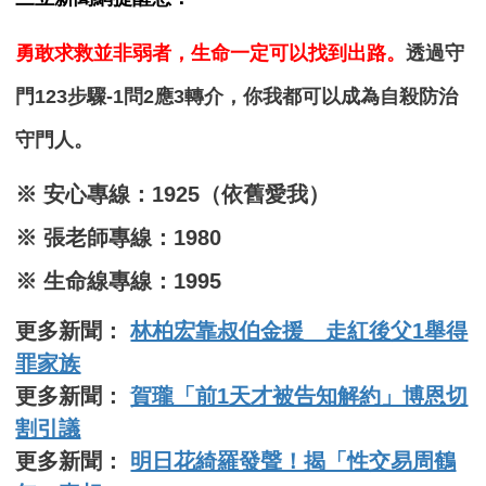
勇敢求救並非弱者，生命一定可以找到出路。
透過守
門123步驟-1問2應3轉介，你我都可以成為自殺防治
守門人。
※ 安心專線：1925（依舊愛我）
※ 張老師專線：1980
※ 生命線專線：1995
更多新聞：
林柏宏靠叔伯金援 走紅後父1舉得
罪家族
更多新聞：
賀瓏「前1天才被告知解約」博恩切
割引議
更多新聞：
明日花綺羅發聲！揭「性交易周鶴