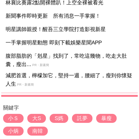
林襄比賽露2點開裸體趴！上空全裸被看光
新聞事件即時更新 所有消息一手掌握！
明星講師親授！醒吾三立學院打造影視新星
一手掌握明星動態 即刻下載娛樂星聞APP
腹部脂肪的「剋星」找到了，常吃這幾物，吃走大肚
囊，瘦出...
PR・新素簡
減肥首選，檸檬加它，堅持一週，腰細了，瘦到你懷疑
人生
PR・新素簡
關鍵字
小Ｓ
大S
S媽
託夢
暴瘦
小炳
南韓