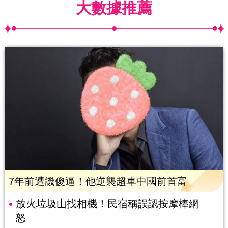
大數據推薦
7年前遭譏傻逼！他逆襲超車中國前首富
放火垃圾山找相機！民宿稱誤認按摩棒網
怒