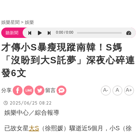
娛樂星聞
娛樂
0:00
0:00
聽新聞
才傳小S暴瘦現蹤南韓！S媽
「沒盼到大S託夢」深夜心碎連
發6文
A-
A
A+
分享
留言
2025/06/25 08:22
娛樂中心／綜合報導
已故女星
大S
（徐熙媛）驟逝近5個月，小S（徐