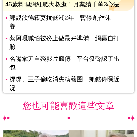
46歲料理網紅肥大叔逝！月業績千萬3心法
鄭靚歆德籍妻抗低潮2年 暫停創作休
養
蔡阿嘎喊怕被炎上做最好準備 網轟自打
臉
名嘴拿刀自殘影片瘋傳 平台發聲認了出
包
粿粿、王子偷吃消失演藝圈 賴銘偉曝近
況
您也可能喜歡這些文章