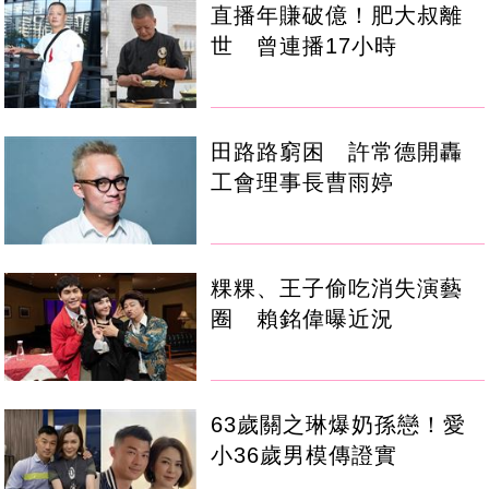
直播年賺破億！肥大叔離
世 曾連播17小時
田路路窮困 許常德開轟
工會理事長曹雨婷
粿粿、王子偷吃消失演藝
圈 賴銘偉曝近況
63歲關之琳爆奶孫戀！愛
小36歲男模傳證實