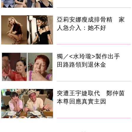
亞莉安娜瘦成排骨精 家
人急介入：她不好
獨／<水玲瓏>製作出手
田路路領到退休金
突遭王宇婕取代 鄭仲茵
本尊回應真實主因