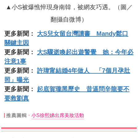
▲小S被爆憔悴現身南韓，被網友巧遇。（圖／
翻攝自微博）
更多新聞：
大S兒女留台灣讀書 Mandy鬆口
關鍵主因
更多新聞：
大S驟逝喚起出遊警覺 她：今年必
注意1事
更多新聞：
許瑋甯結婚4年做人 「7個月孕肚
照」曝光
更多新聞：
起底賀瓏黑歷史 昔逼問辛龍要不
要救劉真
推薦圖輯
小S徐熙娣出席美妝活動