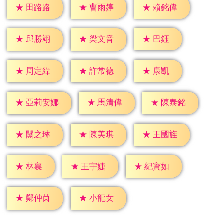
★
田路路
★
曹雨婷
★
賴銘偉
★
巴鈺
★
邱勝翊
★
梁文音
★
康凱
★
周定緯
★
許常德
★
馬清偉
★
陳泰銘
★
亞莉安娜
★
關之琳
★
陳美琪
★
王國旌
★
林襄
★
王宇婕
★
紀寶如
★
鄭仲茵
★
小龍女