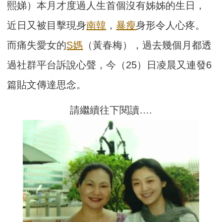
熙娣）本月才度過人生首個沒有姊姊的生日，
近日又被目擊現身
南韓
，
暴瘦
身形令人心疼。
而痛失愛女的
S媽
（黃春梅），過去幾個月都透
過社群平台訴說心聲，今（25）日凌晨又連發6
篇貼文傳達思念。
請繼續往下閱讀….