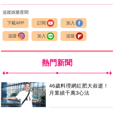
追蹤娛樂星聞
下載APP
訂閱
加入
追蹤
加入
追蹤
熱門新聞
46歲料理網紅肥大叔逝！
月業績千萬3心法