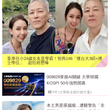
姜厚任小24歲女友是學霸！智商146「獲台大3碩+博
士學位」 超狂經歷曝
009829掌握AI關鍵 大華韓國
KOSPI 50今強勢開募
PR (大華銀全能行銷方案)
本土男星罹腦瘤...遭醫警告「非