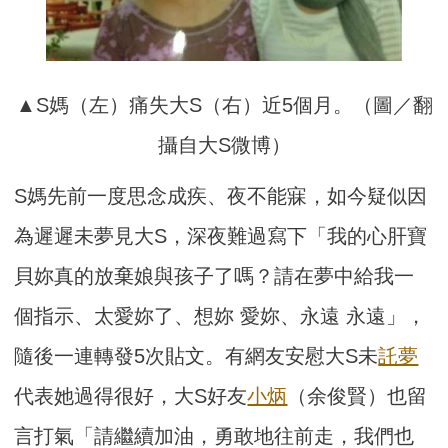
▲S媽（左）痛失大S（右）近5個月。（圖／翻
攝自大S微博）
S媽先前一度思念成疾、夜不能寐，如今疑似因
為遲遲未夢見大S，深夜難過寫下「我的心肝寶
貝妳真的放棄娘與孩子了嗎？請在夢中給我一
個指示、太愛妳了、想妳 愛妳、永遠 永遠」，
隨後一連轉發5次貼文。有網友安慰大S未
託夢
代表她過得很好，大S好友
小炳
（余俊賢）也留
言打氣「請繼續加油，勇敢地往前走，我們也