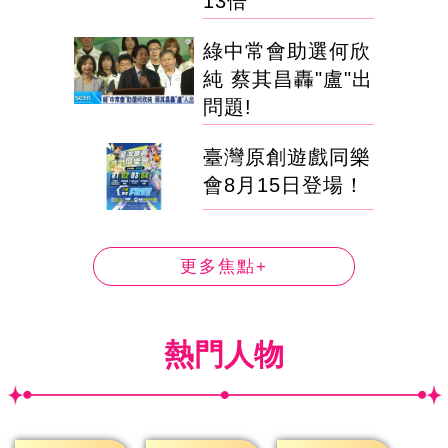
13倍
綠中常會助選何欣
純 蔡其昌轟"盧"出
問題!
臺灣原創遊戲同樂
會8月15日登場！
更多焦點+
熱門人物