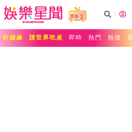
1
針線緣
請世界吃桌
即時
熱門
熱搜