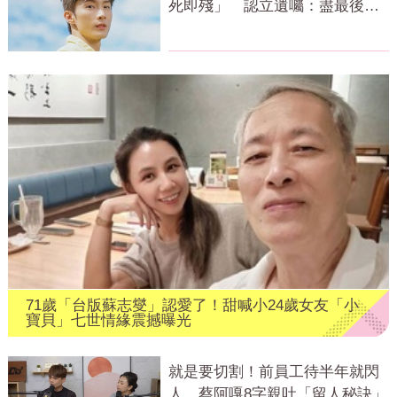
死即殘」 認立遺囑：盡最後心
力
71歲「台版蘇志燮」認愛了！甜喊小24歲女友「小
寶貝」七世情緣震撼曝光
就是要切割！前員工待半年就閃
人 蔡阿嘎8字親吐「留人秘訣」