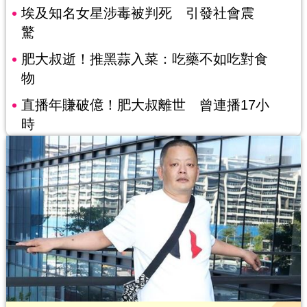
埃及知名女星涉毒被判死 引發社會震
驚
肥大叔逝！推黑蒜入菜：吃藥不如吃對食
物
直播年賺破億！肥大叔離世 曾連播17小
時