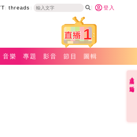
YT
threads
登入
1
音樂
專題
影音
節目
圖輯
直播✦活動