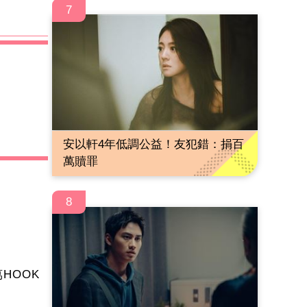
7
安以軒4年低調公益！友犯錯：捐百
萬贖罪
8
HOOK