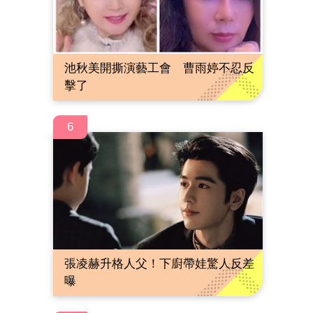
池秋美開撕演藝工會 曹雨婷不忍反
擊了
6
張凌赫升格人父！下廚帶娃驚人反差
曝