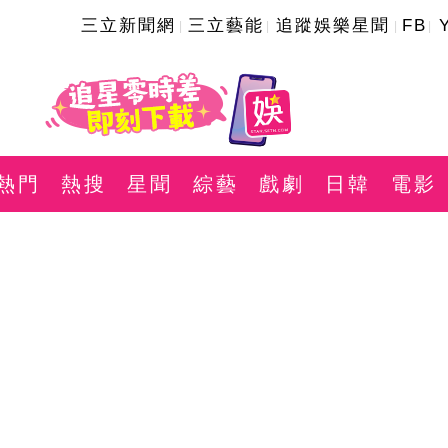
三立新聞網
三立藝能
追蹤娛樂星聞
FB
熱門
熱搜
星聞
綜藝
戲劇
日韓
電影