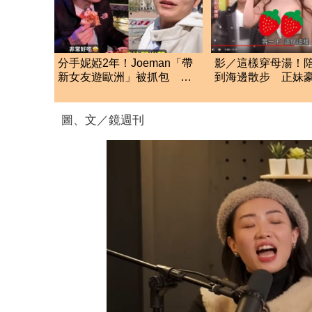
分手妮婭2年！Joeman「帶
影／這樣穿母湯！
新女友遊歐洲」被抓包 阿
到海邊散步 正妹
滴發聲救火網不信
爆泳裝
圖、文／鏡週刊