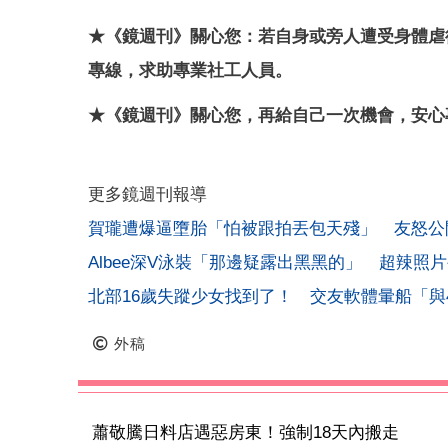
★《鏡週刊》關心您：若自身或旁人遭受身體虐待
專線，求助專業社工人員。
★《鏡週刊》關心您，再給自己一次機會，安心專線：
更多鏡週刊報導
賀瓏遭爆逼墮胎「怕被跟拍丟包天殘」 友怒公
Albee深V泳裝「那邊疑露出黑黑的」 超辣照
北部16歲失蹤少女找到了！ 交友軟體暈船「與
外稿
蕭敬騰日料店遇惡房東！強制18天內搬走