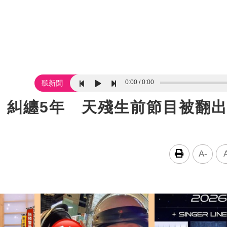
0:00
0:00
聽新聞
」糾纏5年 天殘生前節目被翻
A-