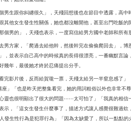
個男生跟你糾纏很久」，天殘回想後也在節目中透露，高中
跟其他女生發生性關係，她也都沒離開他，甚至出門吃飯的
那個男的」，天殘也表示，一度寫信給男方國中老師和所有
去男方家，「爬過去給他幹，然後幹完在偷偷爬回去」，博
」，並表示自己高中的時候真的長得很漂亮，一番幽默言論
好幾年，最後她才終於忍痛提出分手。
看完影片後，反而給賀瓏一票，天殘太給另一半窒息感了」
講座」「也是昨天把整集看完，她的用詞粗俗以外也非常不
心靈也很明顯出了很大的問題⋯⋯太可怕了」「我真的相信
表示，「這女生發生什麼事了，描述方式讓人感覺很難過欸
的人發生性行為是犯罪行為」「因為太缺愛了，所以一點點的