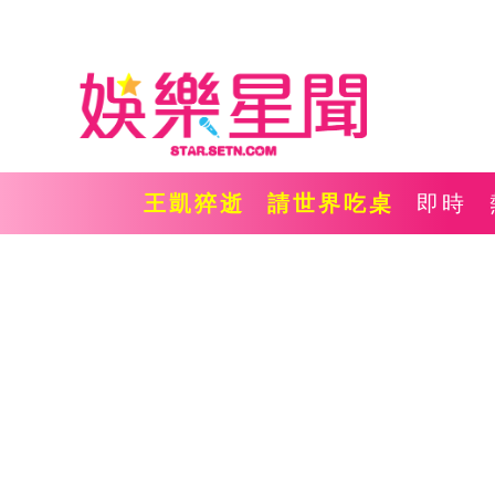
王凱猝逝
請世界吃桌
即時