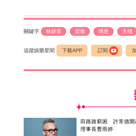
關鍵字
林妍霏
賀瓏
博恩
天殘
追蹤娛樂星聞
下載APP
訂閱
田路路窮困 許常德開
理事長曹雨婷