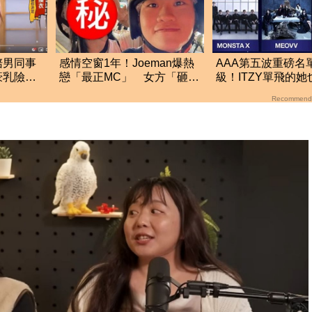
陪男同事
感情空窗1年！Joeman爆熱
AAA第五波重磅名
豪乳險撐
戀「最正MC」 女方「砸5
級！ITZY單飛的
位數」滿足他1癖好
這5組巨星強勢登台
Recommend