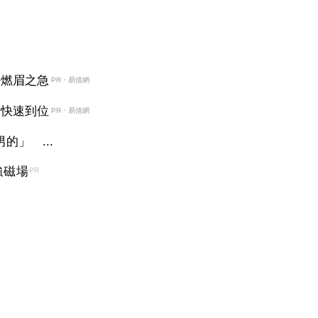
決燃眉之急
PR・易借網
金快速到位
PR・易借網
的」 ...
強磁場
PR