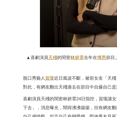
▲喜劇演員
天殘
的閨密
林妍霏
去年在
博恩
節目
脫口秀藝人
賀瓏
近日風波不斷，被前女友「天殘
對此，有網友翻出天殘過去在節目中自爆自己是
喜劇演員天殘的閨密林妍霏24日指控，賀瓏讓
下去」，消息曝光，鬧得沸沸揚揚，但有網友翻出
自己感情觀，坦言自己有戀愛腦，即使男友見死