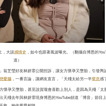
上，大談
感情史
，如今也跟著風波曝光。（翻攝自博恩的YouT
道）
」翁芝瑩好友林妍霏公開控訴，讓女方懷孕又墮胎，引發輿
戀愛腦
，一番言論，讓網友直言，「天殘太給另一半
窒息
感
女方懷孕又墮胎，甚至說賀瓏會喜歡上別人，是因為天殘「太
天殘去年與林妍霏現身博恩的YouTube頻道「博音」節目
不救，她依舊愛相隨。