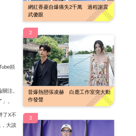
網紅香菱自爆痛失2千萬 過程謝震
武傻眼
2
ube頻
論關注。
昔爆熱戀張凌赫 白鹿工作室突大動
作發聲
了」。
胖了X不
3
上，大談