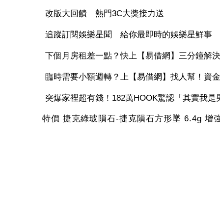
改版大回饋 熱門3C大獎接力送
追蹤訂閱娛樂星聞 給你最即時的娛樂星鮮事
下個月房租差一點？快上【易借網】三分鐘解
臨時需要小額週轉？上【易借網】找人幫！資
突爆家裡超有錢！182萬HOOK驚認「其實我是男
特價 捷克綠玻隕石-捷克隕石方形墜 6.4g 增