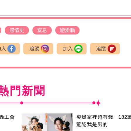
感情史
窒息
戀愛腦
加入
追蹤
加入
追蹤
熱門新聞
轟工會
突爆家裡超有錢 182萬
驚認我是男的