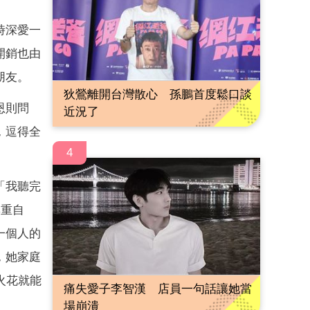
時深愛一
開銷也由
朋友。
狄鶯離開台灣散心 孫鵬首度鬆口談
恩則問
近況了
，逗得全
4
「我聽完
尊重自
一個人的
，她家庭
火花就能
痛失愛子李智漢 店員一句話讓她當
場崩潰