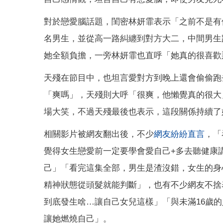
對於戀愛腦話題，閨密林妍霏表示「之前不是有
名男生，並從高一路糾纏到對方大二，中間男生
她全額負擔，一旁林妍霏也直呼「她真的很喜歡
天殘在節目中，也坦言愛對方到晚上還會偷偷跑
「爽嗎」，天殘則大呼「很爽，他懶覺真的很大
場大笑，不過天殘最後也表示，這段關係持續了
相關影片被網友翻出後，不少
網友紛紛直言
，「
覺得女生戀愛前一定要學會愛自己+多去聽健康
己」「看完這集全部，男生是渣沒錯，女生的身
精神狀態從頭髮就能判斷」，也有不少網友不捨
到底發生啥…讓自己女兒這樣」「與未滿16歲
讓她燃燒自己」。