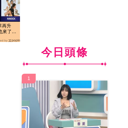
單再升
她也來了
ed by
今日頭條
1