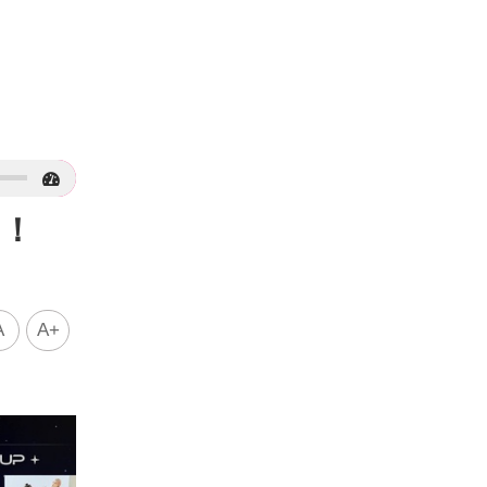
出！
A
A+