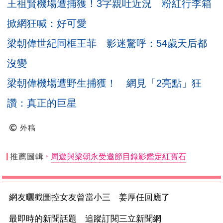
王祖賢機場遭捕獲！3字親吐近況 粉紅行李箱
掀網狂喊：好可愛
梁朝偉世紀同框王菲 影迷驚呼：54歲天后都
沒變
梁朝偉機場遭野生捕獲！ 網見「2亮點」狂
讚：真正的巨星
外稿
推薦圖輯
周遊與梁朝永受邀節目錄影鑑定紅寶石
網友曬截圖控女友曾當小三 姜厚任回應了
最即時的新聞話題 追蹤訂閱三立新聞網