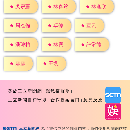
★
吳宗憲
★
林春銘
★
林逸欣
★
卓偉
★
宣云
★
周杰倫
★
林襄
★
潘瑋柏
★
許常德
★
霖霖
★
王凱
關於三立新聞網
隱私權聲明
三立新聞自律守則
合作提案窗口
意見反應
三立新聞網
為了提供更好的閱讀內容，我們使用相關網站技