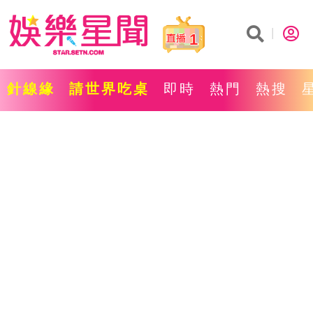
1
針線緣
請世界吃桌
即時
熱門
熱搜