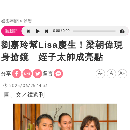
娛樂星聞
娛樂
0:00
0:00
聽新聞
劉嘉玲幫Lisa慶生！梁朝偉現
身搶鏡 姪子太帥成亮點
A-
A
A+
分享
留言
2025/06/25 14:33
圖、文／鏡週刊