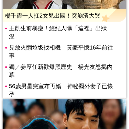
楊千霈一人扛2女兒出國！突崩潰大哭
王凱生前暴瘦！經紀人曝「這裡」出狀
況
見放火翻垃圾找相機 黃豪平憶16年前往
事
獨／姜厚任新歡爆黑歷史 楊光友怒揭內
幕
56歲男星突宣布再婚 神秘圈外妻子已懷
孕