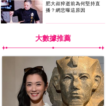
肥大叔猝逝前為何堅持直
播？網悲曝這原因
大數據推薦