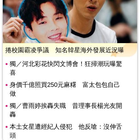
捲校園霸凌爭議 知名韓星海外發展近況曝
獨／河北彩花快閃文博會！狂掃潮玩曝驚
喜
身價千億照買250元麻糬 富太包包自己
做
獨／曹雨婷挨轟失職 昔理事長楊光友開
轟
本土女星遭經紀人侵犯 他反嗆：沒伸舌
頭