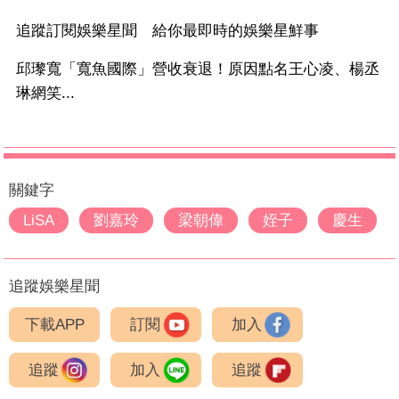
追蹤訂閱娛樂星聞 給你最即時的娛樂星鮮事
邱瓈寬「寬魚國際」營收衰退！原因點名王心凌、楊丞
琳網笑...
關鍵字
LiSA
劉嘉玲
梁朝偉
姪子
慶生
追蹤娛樂星聞
下載APP
訂閱
加入
追蹤
加入
追蹤