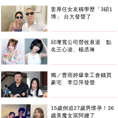
姜厚任女友稱學歷「3碩1
博」 台大發聲了
邱瓈寬公司營收衰退 點
名王心凌、楊丞琳
獨／曹雨婷爆拿工會錢買
豪宅 李亞萍發聲
15歲倒追27歲男懷孕！36
歲美魔女當阿嬤了