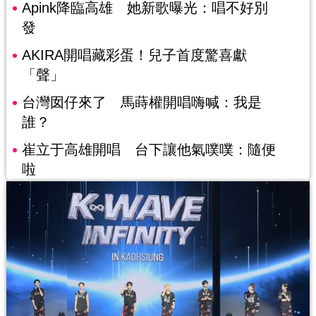
Apink降臨高雄 她新歌曝光：唱不好別
發
AKIRA開唱藏彩蛋！兒子首度驚喜獻
「聲」
台灣囡仔來了 馬蒔權開唱嗨喊：我是
誰？
崔立于高雄開唱 台下讓他氣噗噗：隨便
啦