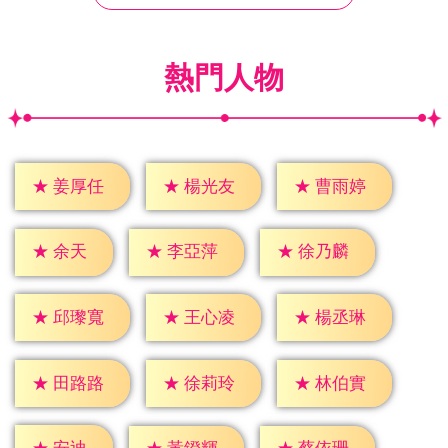
熱門人物
★
姜厚任
★
楊光友
★
曹雨婷
★
余天
★
李亞萍
★
徐乃麟
★
邱瓈寬
★
王心凌
★
楊丞琳
★
田路路
★
徐莉玲
★
林伯實