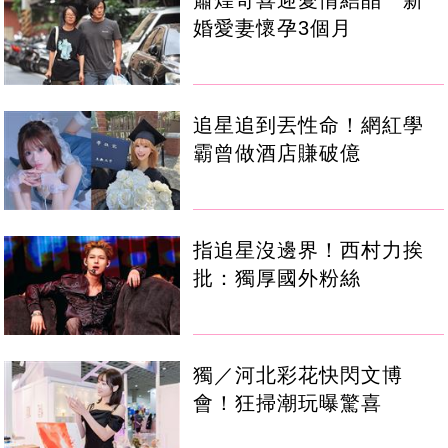
蕭煌奇喜迎愛情結晶 新
婚愛妻懷孕3個月
追星追到丟性命！網紅學
霸曾做酒店賺破億
指追星沒邊界！西村力挨
批：獨厚國外粉絲
獨／河北彩花快閃文博
會！狂掃潮玩曝驚喜