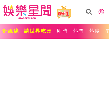
1
針線緣
請世界吃桌
即時
熱門
熱搜