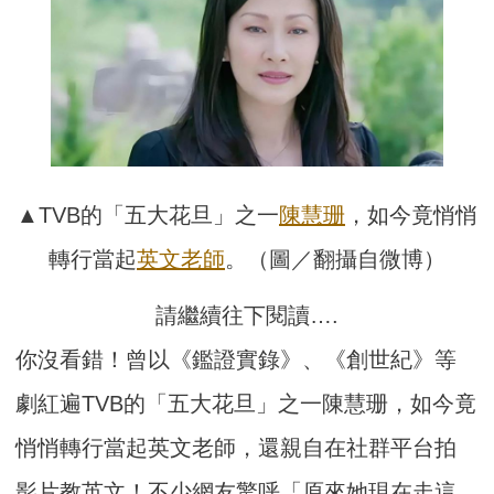
▲TVB的「五大花旦」之一
陳慧珊
，如今竟悄悄
轉行當起
英文
老師
。（圖／翻攝自微博）
請繼續往下閱讀….
你沒看錯！曾以《鑑證實錄》、《創世紀》等
劇紅遍TVB的「五大花旦」之一陳慧珊，如今竟
悄悄轉行當起英文老師，還親自在社群平台拍
影片教英文！不少網友驚呼「原來她現在走這