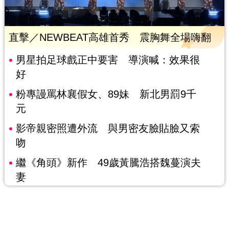
直擊／NEWBEAT高雄首秀 震胸舞全場嗨翻
男星拍足球戲正中要害 導演喊：效果很
好
粉專謾罵林襄假女、89妹 新北男罰9千
元
影帝親密照遭外流 與男密友臉貼臉又索
吻
繼《角頭》新作 49歲黃騰浩搭魏蔓演夫
妻