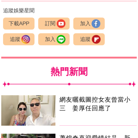
追蹤娛樂星聞
下載APP
訂閱
加入
追蹤
加入
追蹤
熱門新聞
網友曬截圖控女友曾當小
三 姜厚任回應了