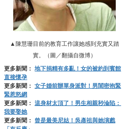
▲陳慧珊目前的教育工作讓她感到充實又踏
實。（圖／翻攝自微博）
更多新聞：
地下捐精有多亂！女的被約到賓館
直接懷孕
更多新聞：
女子婚前辦單身派對！男閨密抱緊
緊惹怒網
更多新聞：
這身材太頂了！男生相親秒淪陷：
我要娶她
更多新聞：
曾是最美尼姑！吳彥祖與她演戲