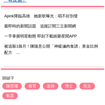
「有反應」
Apink降臨高雄 她新歌曝光：唱不好別發
最即時的新聞話題 追蹤訂閱三立新聞網
一手掌握明星動態 即刻下載娛樂星聞APP
被追殺1個月！陳隨意公開「神級滷肉食譜」黃金比例
配方 ...
關鍵字
陳慧珊
教育
老師
博士
英文
氣質