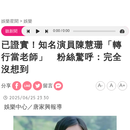
娛樂星聞
娛樂
0:00
0:00
聽新聞
已證實！知名演員陳慧珊「轉
行當老師」 粉絲驚呼：完全
沒想到
A-
A
A+
分享
留言
2025/06/25 23:30
娛樂中心／唐家興報導