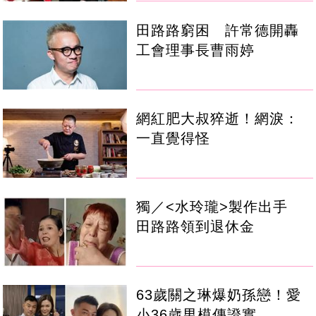
田路路窮困 許常德開轟
工會理事長曹雨婷
網紅肥大叔猝逝！網淚：
一直覺得怪
獨／<水玲瓏>製作出手
田路路領到退休金
63歲關之琳爆奶孫戀！愛
小36歲男模傳證實