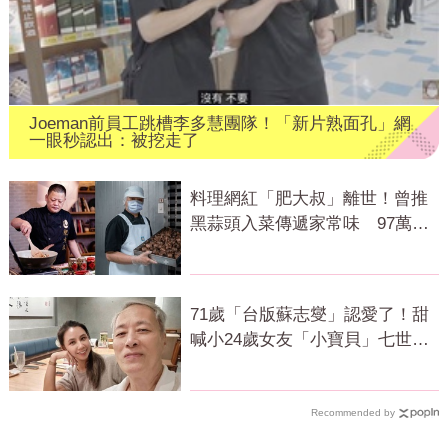
Joeman前員工跳槽李多慧團隊！「新片熟面孔」網
一眼秒認出：被挖走了
料理網紅「肥大叔」離世！曾推
黑蒜頭入菜傳遞家常味 97萬粉
絲不捨
71歲「台版蘇志燮」認愛了！甜
喊小24歲女友「小寶貝」七世情
緣震撼曝光
Recommended by