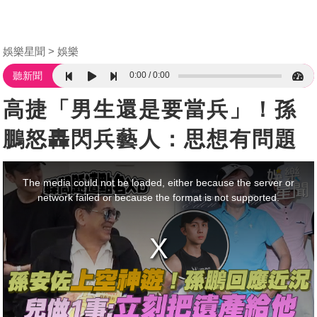
娛樂星聞
娛樂
0:00
0:00
聽新聞
高捷「男生還是要當兵」！孫
鵬怒轟閃兵藝人：思想有問題
This
is
a
The media could not be loaded, either because the server or
modal
window.
network failed or because the format is not supported.