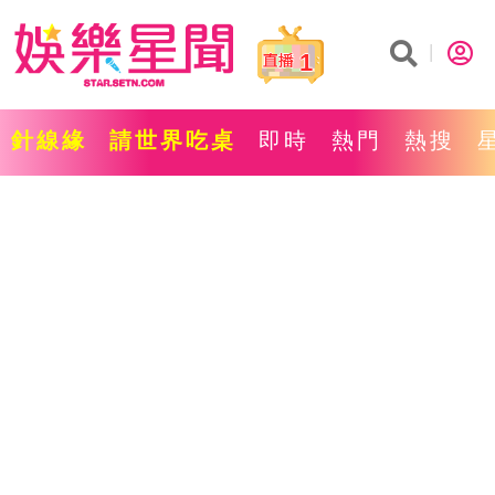
1
針線緣
請世界吃桌
即時
熱門
熱搜