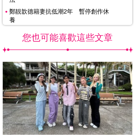
鄭靚歆德籍妻抗低潮2年 暫停創作休
養
您也可能喜歡這些文章