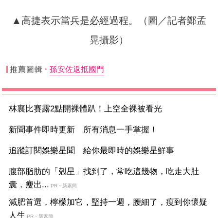
▲高捷表示當兵是必經過程。（圖／記者鄭孟
晃攝影）
推薦圖輯
孫安佐返抵國門
林襄比賽露2點開裸體趴！上空全裸被看光
新聞事件即時更新 所有消息一手掌握！
追蹤訂閱娛樂星聞 給你最即時的娛樂星鮮事
腹部脂肪的「剋星」找到了，常吃這幾物，吃走大肚
囊，瘦出...
PR・新素簡
減肥首選，檸檬加它，堅持一週，腰細了，瘦到你懷疑
人生
PR・新素簡