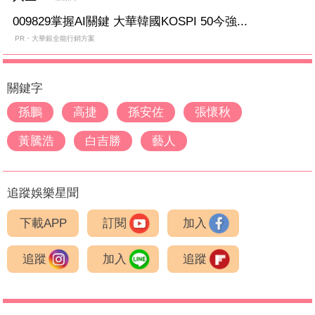
009829掌握AI關鍵 大華韓國KOSPI 50今強...
PR・大華銀全能行銷方案
關鍵字
孫鵬
高捷
孫安佐
張懷秋
黃騰浩
白吉勝
藝人
追蹤娛樂星聞
下載APP
訂閱
加入
追蹤
加入
追蹤