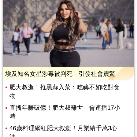
埃及知名女星涉毒被判死 引發社會震驚
肥大叔逝！推黑蒜入菜：吃藥不如吃對食
物
直播年賺破億！肥大叔離世 曾連播17小
時
46歲料理網紅肥大叔逝！月業績千萬3心
法