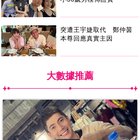
突遭王宇婕取代 鄭仲茵
本尊回應真實主因
大數據推薦