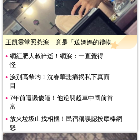
王凱靈堂照惹淚 竟是「送媽媽的禮物」
網紅肥大叔猝逝！網淚：一直覺得
怪
淚別高希均！沈春華悲痛揭私下真面
目
7年前遭譏傻逼！他逆襲超車中國前首
富
放火垃圾山找相機！民宿稱誤認按摩棒網
怒