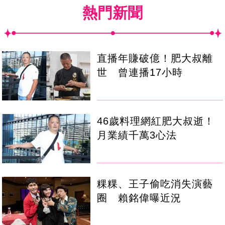
熱門新聞
直播年賺破億！肥大叔離
世 曾連播17小時
46歲料理網紅肥大叔逝！
月業績千萬3心法
粿粿、王子偷吃消失演藝
圈 賴銘偉曝近況