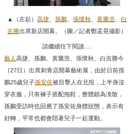
▲（左起）
高捷
、
孫鵬
、
張懷秋
、
黃騰浩
、
白
吉勝
出席新店開幕。（圖／記者鄭孟晃攝影）
請繼續往下閱讀….
藝人
高捷、孫鵬、黃騰浩、張懷秋、白吉勝今
（27日）出席刺青店開幕藝術展，由於日前孫
鵬25歲兒子
孫安佐
被目擊人在北投，上半身沒
穿衣服，只有褲子搭配拖鞋，整體頗為渙散，
孫鵬受訪時也回應了孫安佐身體狀態，表示有
好轉，平常也都會陪著兒子一起運動。