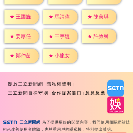
★
王國旌
★
馬清偉
★
陳美琪
★
姜厚任
★
王宇婕
★
許效舜
★
鄭仲茵
★
小龍女
關於三立新聞網
隱私權聲明
三立新聞自律守則
合作提案窗口
意見反應
三立新聞網
為了提供更好的閱讀內容，我們使用相關網站技
Copyright ©2026 Sanlih E-Television All Rights
術來改善使用者體驗，也尊重用戶的隱私權，特別提出聲明。
Reserved 版權所有 盜用必究 台北市內湖區舊宗路一段159