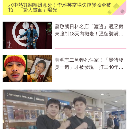
水中熱舞翻轉爆意外！李雅英當場失控變臉全被
拍 「驚人畫面」曝光
蕭敬騰日料名店「渡邉」遇惡房
東強制18天內搬走！逼留裝潢：
好聚好散
黃明志二舅猝死住家！「屍體發
臭一週」才被發現 打工40年悲
慘餘生曝