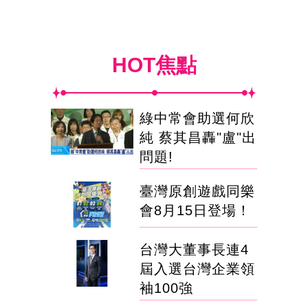
HOT焦點
綠中常會助選何欣
純 蔡其昌轟"盧"出
問題!
臺灣原創遊戲同樂
會8月15日登場！
台灣大董事長連4
屆入選台灣企業領
袖100強