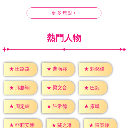
更多焦點+
熱門人物
★
田路路
★
曹雨婷
★
賴銘偉
★
巴鈺
★
邱勝翊
★
梁文音
★
康凱
★
周定緯
★
許常德
★
關之琳
★
陳泰銘
★
亞莉安娜