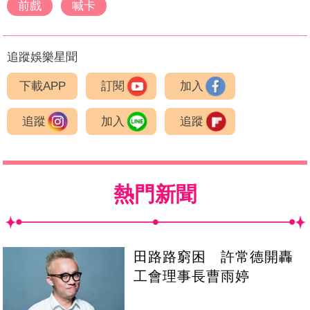
前戲
喊卡
追蹤娛樂星聞
下載APP
訂閱
加入
追蹤
加入
追蹤
熱門新聞
田路路窮困 許常德開轟
工會理事長曹雨婷