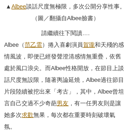
▲
Albee
談話尺度無極限，多次公開分享性事。
（圖／翻攝自Albee臉書）
請繼續往下閱讀….
Albee（
范乙霏
）捲入喜劇演員
賀瓏
和天殘的感
情風波，即便已經發聲澄清感情無重疊，依舊
處於風口浪尖。而Albee性格開放，在節目上談
話尺度無設限，隨著輿論延燒，Albee過往節目
片段陸續被挖出來「考古」，其中，Albee曾坦
言自己交過不少奇葩
男友
，有一任男友則是讓
她多次
求歡
無果，每次都在重要時刻破壞氣
氛。