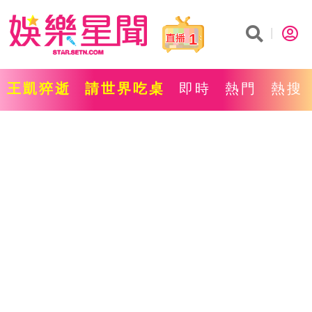
1
王凱猝逝
請世界吃桌
即時
熱門
熱搜