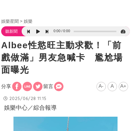
娛樂星聞
娛樂
0:00
0:00
聽新聞
Albee性慾旺主動求歡！「前
戲做滿」男友急喊卡 尷尬場
面曝光
A-
A
A+
分享
留言
2025/06/28 11:15
娛樂中心／綜合報導