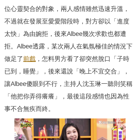
位心靈契合的對象，兩人感情雖然迅速升溫，
不過就在發展至愛愛階段時，對方卻以「進度
太快」為由婉拒，後來Albee幾次求歡也都遭
拒。Albee透露，某次兩人在氣氛極佳的情況下
做足了
前戲
，怎料男方看了卻突然脫口「子時
已到，睡覺」，後來還說「晚上不宜交合」，
讓Albee傻眼到不行，主持人沈玉琳一聽則笑稱
「他把你弄得癢癢」，最後這段感情也因為性
事不合無疾而終。