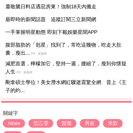
蕭敬騰日料店遇惡房東！強制18天內搬走
最即時的新聞話題 追蹤訂閱三立新聞網
一手掌握明星動態 即刻下載娛樂星聞APP
腹部脂肪的「剋星」找到了，常吃這幾物，吃走大肚
囊，瘦出...
PR・新素簡
減肥首選，檸檬加它，堅持一週，腰細了，瘦到你懷疑
人生
PR・新素簡
剛拿碩士學位！美女潛水網紅驟逝震驚全網 昔上《王
子的約...
關鍵字
Albee
范乙霏
賀瓏
男友
求歡