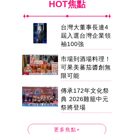
HOT焦點
台灣大董事長連4
屆入選台灣企業領
袖100強
市場到酒場料理！
可果美蕃茄醬創無
限可能
傳承172年文化祭
典 2026雞籠中元
祭將登場
更多焦點+