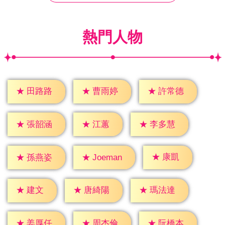
熱門人物
★
田路路
★
曹雨婷
★
許常德
★
江蕙
★
張韶涵
★
李多慧
★
康凱
★
孫燕姿
★
Joeman
★
建文
★
唐綺陽
★
瑪法達
★
姜厚任
★
周杰倫
★
阮橋本