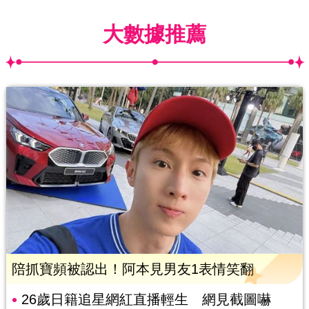
大數據推薦
陪抓寶頻被認出！阿本見男友1表情笑翻
26歲日籍追星網紅直播輕生 網見截圖嚇