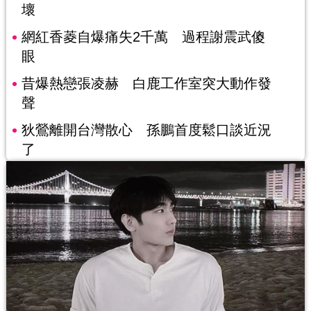
壞
網紅香菱自爆痛失2千萬 過程謝震武傻
眼
昔爆熱戀張凌赫 白鹿工作室突大動作發
聲
狄鶯離開台灣散心 孫鵬首度鬆口談近況
了