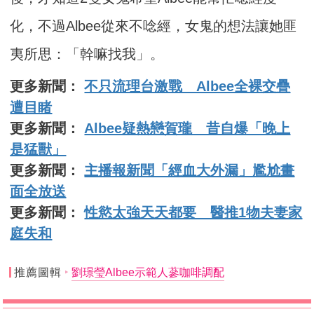
化，不過Albee從來不唸經，女鬼的想法讓她匪
夷所思：「幹嘛找我」。
更多新聞：
不只流理台激戰 Albee全裸交疊
遭目睹
更多新聞：
Albee疑熱戀賀瓏 昔自爆「晚上
是猛獸」
更多新聞：
主播報新聞「經血大外漏」尷尬畫
面全放送
更多新聞：
性慾太強天天都要 醫推1物夫妻家
庭失和
推薦圖輯
劉璟瑩Albee示範人蔘咖啡調配