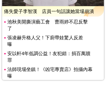
痛失愛子李智漢 店員一句話讓她當場崩潰
池秋美開撕演藝工會 曹雨婷不忍反擊
了
張凌赫升格人父！下廚帶娃驚人反差
曝
安以軒4年低調公益！友犯錯：捐百萬贖
罪
法師現場坐鎮！《凶宅專賣店》拍攝內幕
曝