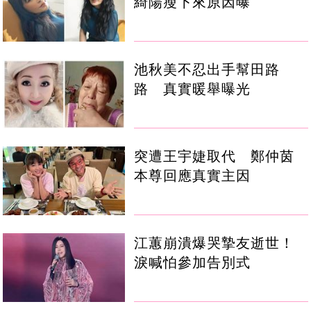
綺陽瘦下來原因曝
池秋美不忍出手幫田路
路 真實暖舉曝光
突遭王宇婕取代 鄭仲茵
本尊回應真實主因
江蕙崩潰爆哭摯友逝世！
淚喊怕參加告別式