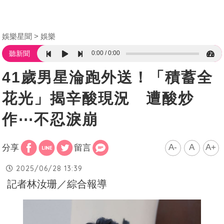
娛樂星聞
娛樂
0:00
0:00
聽新聞
41歲男星淪跑外送！「積蓄全
花光」揭辛酸現況 遭酸炒
作⋯不忍淚崩
A-
A
A+
分享
留言
2025/06/28 13:39
記者林汝珊／綜合報導