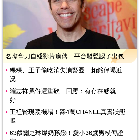
名嘴拿刀自殘影片瘋傳 平台發聲認了出包
粿粿、王子偷吃消失演藝圈 賴銘偉曝近
況
羅志祥戲份遭重砍 回應：有存在感就
好
王祖賢現蹤機場！踩4萬CHANEL真實狀態
曝
63歲關之琳爆奶孫戀！愛小36歲男模傳證