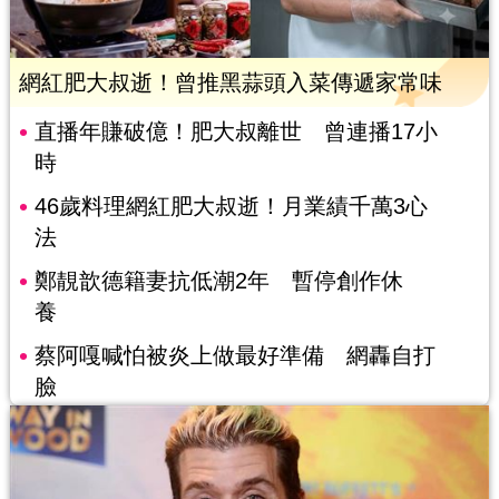
網紅肥大叔逝！曾推黑蒜頭入菜傳遞家常味
直播年賺破億！肥大叔離世 曾連播17小
時
46歲料理網紅肥大叔逝！月業績千萬3心
法
鄭靚歆德籍妻抗低潮2年 暫停創作休
養
蔡阿嘎喊怕被炎上做最好準備 網轟自打
臉