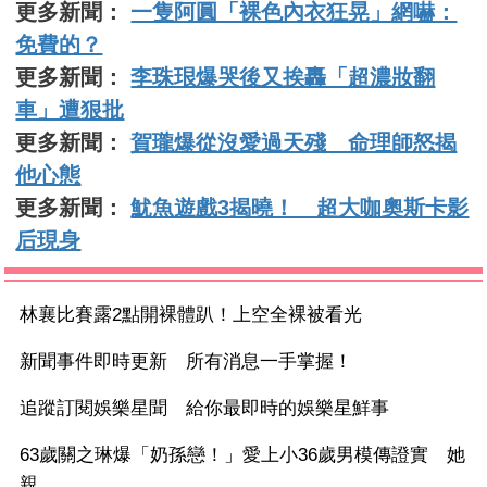
更多新聞：
一隻阿圓「裸色內衣狂晃」網嚇：
免費的？
更多新聞：
李珠珢爆哭後又挨轟「超濃妝翻
車」遭狠批
更多新聞：
賀瓏爆從沒愛過天殘 命理師怒揭
他心態
更多新聞：
魷魚遊戲3揭曉！ 超大咖奧斯卡影
后現身
林襄比賽露2點開裸體趴！上空全裸被看光
新聞事件即時更新 所有消息一手掌握！
追蹤訂閱娛樂星聞 給你最即時的娛樂星鮮事
63歲關之琳爆「奶孫戀！」愛上小36歲男模傳證實 她
親...