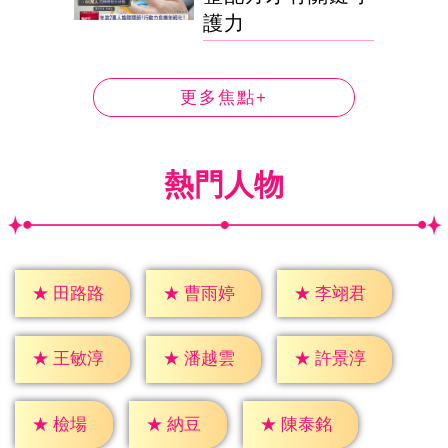
護力
更多焦點+
熱門人物
★
田路路
★
曹雨婷
★
李翊君
★
王敏淳
★
潘越雲
★
許景淳
★
檢場
★
納豆
★
陳泰銘