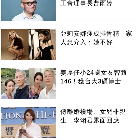
工會理事長曹雨婷
亞莉安娜瘦成排骨精 家
人急介入：她不好
姜厚任小24歲女友智商
146！獲台大3碩博士
傳離婚檢場、女兒非親
生 李翊君露面回應