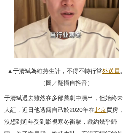
▲于清斌為維持生計，不得不轉行當
外送員
。
（圖／翻攝自抖音）
于清斌過去雖然在多部戲劇中演出，但始終未
大紅，近日他透露自己於2020年在
北京
買房，
沒想到近年受到影視寒冬衝擊，戲約幾乎歸