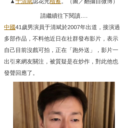
▲
于清斌
認花光
積蓄
。（圖／翻攝自微博）
請繼續往下閱讀….
中國
41歲男演員于清斌於2007年出道，接演過
多部作品，不料他近日在社群發布影片，表示
自己目前沒戲可拍，正在「跑外送」，影片一
出引來網友關注，被質疑是在炒作，對此他也
發聲回應了。