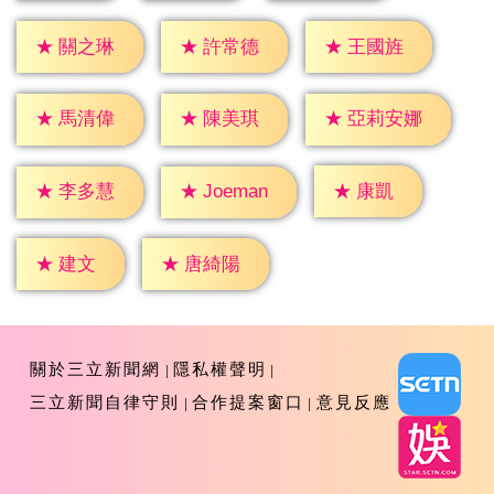
★
關之琳
★
許常德
★
王國旌
★
馬清偉
★
陳美琪
★
亞莉安娜
★
康凱
★
李多慧
★
Joeman
★
建文
★
唐綺陽
關於三立新聞網
隱私權聲明
三立新聞自律守則
合作提案窗口
意見反應