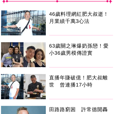
46歲料理網紅肥大叔逝！
月業績千萬3心法
63歲關之琳爆奶孫戀！愛
小36歲男模傳證實
直播年賺破億！肥大叔離
世 曾連播17小時
田路路窮困 許常德開轟