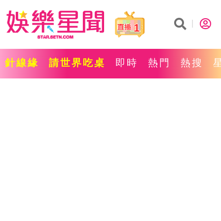
1
針線緣
請世界吃桌
即時
熱門
熱搜