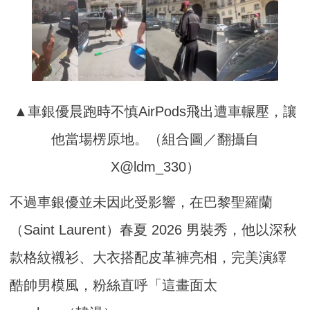
▲車銀優晨跑時不慎AirPods飛出遭車輾壓，讓
他當場楞原地。（組合圖／翻攝自
X@ldm_330）
不過車銀優並未因此受影響，在巴黎聖羅蘭
（Saint Laurent）春夏 2026 男裝秀，他以深秋
款格紋襯衫、大衣搭配皮革褲亮相，完美演繹
酷帥男模風，粉絲直呼「這畫面太