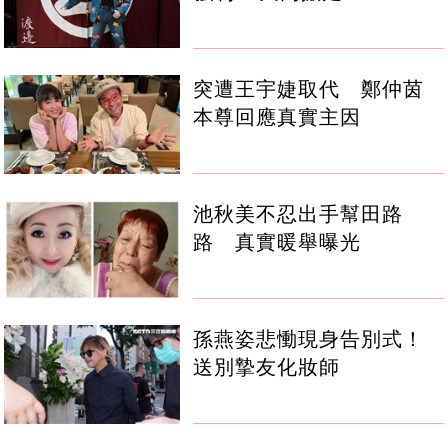
突遭王宇婕取代 鄭仲茵
本尊回應真實主因
池秋美不忍出手幫田路
路 真實暖舉曝光
孫燕姿悲慟現身告別式！
送別摯友化妝師