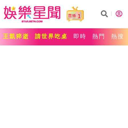
1
王凱猝逝
請世界吃桌
即時
熱門
熱搜