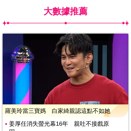
大數據推薦
羅美玲當三寶媽 白家綺親認這點不如她
姜厚任消失螢光幕16年 親吐不接戲原