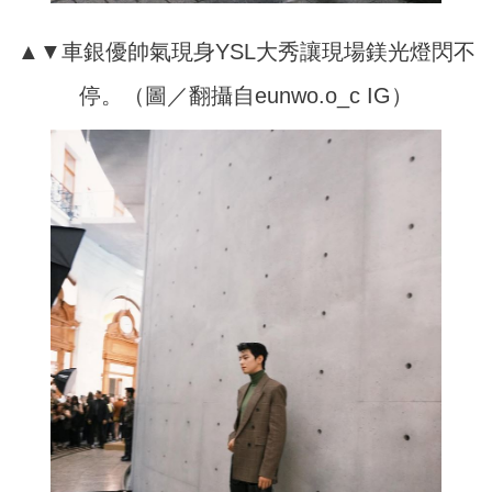
▲▼車銀優帥氣現身YSL大秀讓現場鎂光燈閃不
停。（圖／翻攝自eunwo.o_c IG）