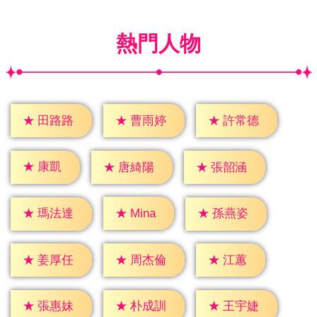
熱門人物
★
田路路
★
曹雨婷
★
許常德
★
康凱
★
唐綺陽
★
張韶涵
★
Mina
★
瑪法達
★
孫燕姿
★
江蕙
★
姜厚任
★
周杰倫
★
張惠妹
★
朴成訓
★
王宇婕