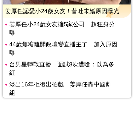
姜厚任認愛小24歲女友！昔吐未婚原因曝光
姜厚任小24歲女友擁5家公司 超狂身分
曝
44歲焦糖離開政壇變直播主了 加入原因
曝
台男星轉戰直播 面試8次遭嗆：以為多
紅
淡出16年拒復出拍戲 姜厚任轟中國劇
組