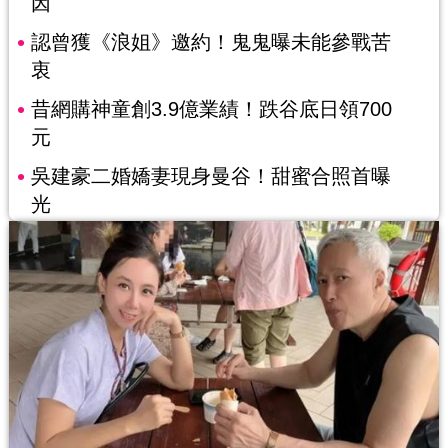
因
認曾獲《浪姐》邀約！鬼鬼曝未能參戰苦
衷
昔網購神童創3.9億業績！跌谷底日領700
元
吳建豪二婚嬌妻現身曼谷！甜蜜合照首曝
光