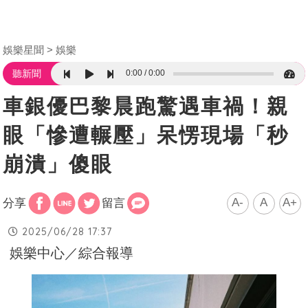
娛樂星聞
娛樂
0:00
0:00
聽新聞
車銀優巴黎晨跑驚遇車禍！親
眼「慘遭輾壓」呆愣現場「秒
崩潰」傻眼
A-
A
A+
分享
留言
2025/06/28 17:37
娛樂中心／綜合報導