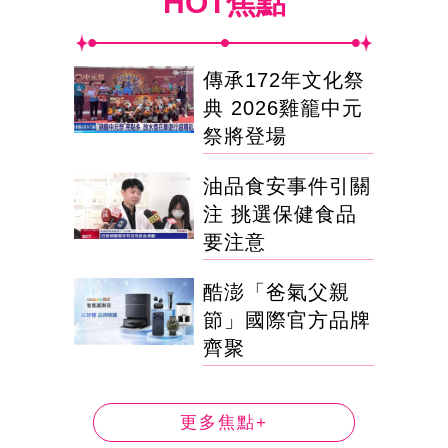
HOT焦點
傳承172年文化祭
典 2026雞籠中元
祭將登場
油品食安事件引關
注 挑選保健食品
要注意
酷澎「爸氣父親
節」國際官方品牌
齊聚
更多焦點+