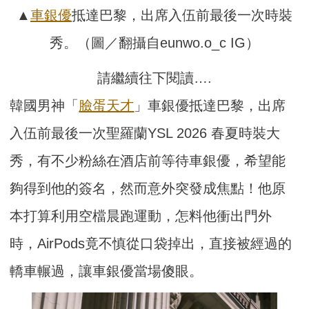
▲
車銀優
抵達巴黎，出席入伍前最後一次時裝
秀。（圖／翻攝自eunwo.o_c IG）
請繼續往下閱讀….
韓國男神「
臉蛋天才
」車銀優抵達巴黎，出席
入伍前最後一次聖羅蘭YSL 2026 春夏時裝大
秀，有不少粉絲在酒店前等待車銀優，希望能
夠得到他的簽名，然而意外突發成焦點！他原
本打算利用空檔晨跑運動，怎料他衝出門外
時，AirPods竟不慎從口袋掉出，直接被經過的
轎車輾過，讓車銀優當場傻眼。