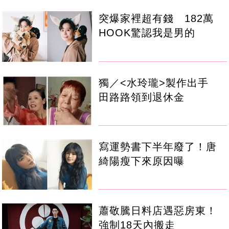
突爆家裡超有錢 182萬
HOOK驚認我是男的
獨／<水玲瓏>製作出手
田路路領到退休金
寫運勢書下半年廢了！唐
綺陽瘦下來原因曝
蕭敬騰日料店遇惡房東！
強制18天內搬走