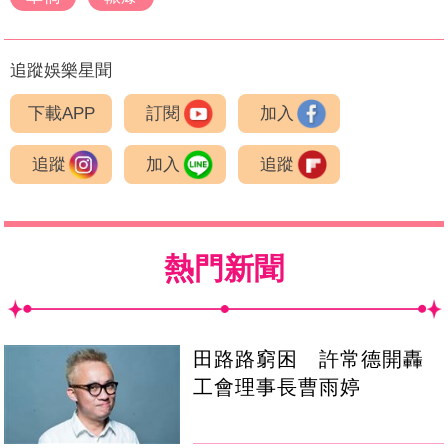
追蹤娛樂星聞
下載APP
訂閱
加入
追蹤
加入
追蹤
熱門新聞
田路路窮困 許常德開轟
工會理事長曹雨婷