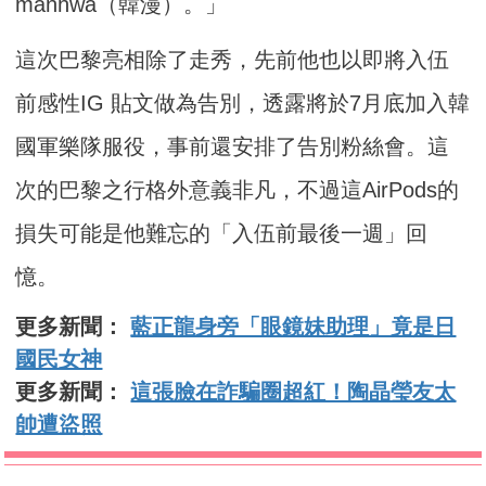
manhwa（韓漫）。」
這次巴黎亮相除了走秀，先前他也以即將入伍
前感性IG 貼文做為告別，透露將於7月底加入韓
國軍樂隊服役，事前還安排了告別粉絲會。這
次的巴黎之行格外意義非凡，不過這AirPods的
損失可能是他難忘的「入伍前最後一週」回
憶。
更多新聞：
藍正龍身旁「眼鏡妹助理」竟是日
國民女神
更多新聞：
這張臉在詐騙圈超紅！陶晶瑩友太
帥遭盜照