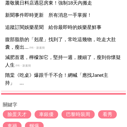
蕭敬騰日料店遇惡房東！強制18天內搬走
新聞事件即時更新 所有消息一手掌握！
追蹤訂閱娛樂星聞 給你最即時的娛樂星鮮事
腹部脂肪的「剋星」找到了，常吃這幾物，吃走大肚
囊，瘦出...
PR・新素簡
減肥首選，檸檬加它，堅持一週，腰細了，瘦到你懷疑
人生
PR・新素簡
隋棠《吃桌》爆跟千千不合！網喊「應找Janet主
持」 ...
關鍵字
臉蛋天才
車銀優
巴黎時裝周
看秀
車禍
輾爆