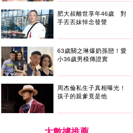
肥大叔離世享年46歲 對
手丟丟妹悼念發聲
63歲關之琳爆奶孫戀！愛
小36歲男模傳證實
周杰倫私生子真相曝光！
孩子的親爹竟是他
大數據推薦