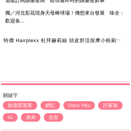
追蹤訂閱娛樂星聞 給你最即時的娛樂星鮮事
獨／河北彩花現身天母棒球場！傳想來台發展 味全：
歡迎各...
特價 Hairplexx 杜拜赫莉絲 頭皮舒活按摩小粉刷
PR
關鍵字
旅遊部落客
網紅
Doris Hsu
許家瑜
IG
弟弟
去世