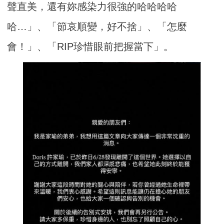
聲直美，還有妳感染力很強的哈哈哈哈
哈…」、「節哀順變，好不捨」、「怎麼
會！」、「RIP珍惜眼前把握當下」。