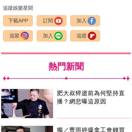
追蹤娛樂星聞
下載APP
訂閱
加入
追蹤
加入
追蹤
熱門新聞
肥大叔猝逝前為何堅持直
播？網悲曝這原因
獨／曹雨婷爆拿工會錢買