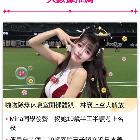
啦啦隊爆休息室開裸體趴 林襄上空大解放
Mina同學發聲 揭她19歲半工半讀考上名
校
傳患自閉症！19歲泰國王子認在追日本美