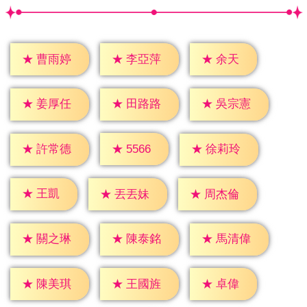
★
余天
★
曹雨婷
★
李亞萍
★
姜厚任
★
田路路
★
吳宗憲
★
5566
★
許常德
★
徐莉玲
★
王凱
★
丟丟妹
★
周杰倫
★
關之琳
★
陳泰銘
★
馬清偉
★
卓偉
★
陳美琪
★
王國旌