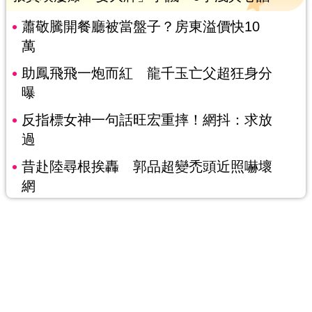
蕭敬騰開餐廳被當盤子？房東溢價快10
萬
助鳳飛飛一炮而紅 龍千玉亡父超狂身分
曝
反指標女神一句話旺宏重摔！網抖：求放
過
昔赴陸尋根挨轟 郭品超變禿頭近照嚇壞
網