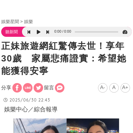
娛樂星聞
娛樂
0:00
0:00
聽新聞
正妹旅遊網紅驚傳去世！享年
30歲 家屬悲痛證實：希望她
能獲得安寧
A-
A
A+
分享
留言
2025/06/30 22:43
娛樂中心／綜合報導