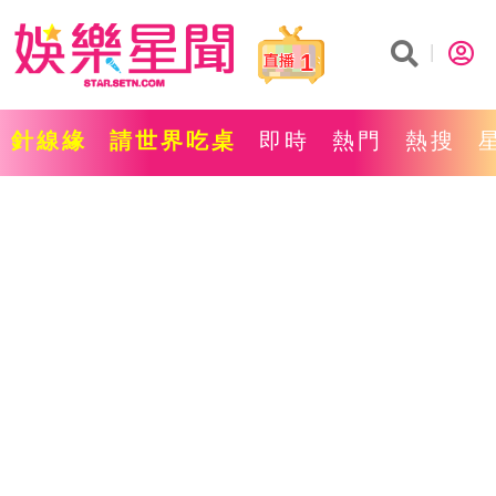
1
針線緣
請世界吃桌
即時
熱門
熱搜