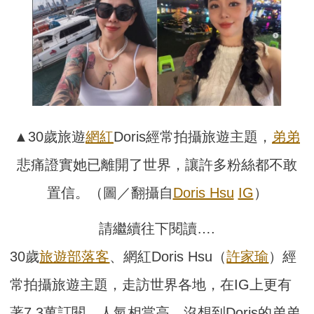
▲30歲旅遊
網紅
Doris經常拍攝旅遊主題，
弟弟
悲痛證實她已離開了世界，讓許多粉絲都不敢
置信。（圖／翻攝自
Doris Hsu
IG
）
請繼續往下閱讀….
30歲
旅遊部落客
、網紅Doris Hsu（
許家瑜
）經
常拍攝旅遊主題，走訪世界各地，在IG上更有
著7.3萬訂閱，人氣相當高。沒想到Doris的弟弟