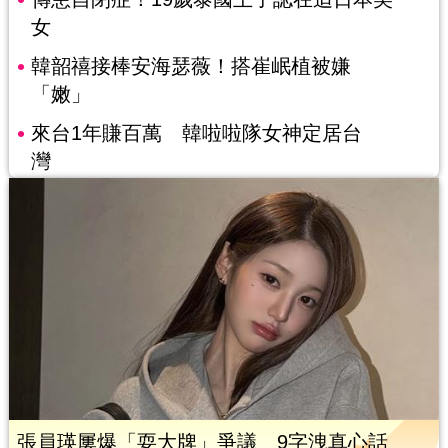
女
韓韶禧接棒安海瑟薇！搭崔岷植被嫌
「嫩」
來台1年賺百萬 韓啦啦隊女神定居台
灣
張員瑛屢爆「耍大牌」爭議 9字洩真心話