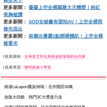
裸坐兒子
更多新聞：
薔薔上空全裸闖最大天體營！粉紅
美胸被讚
更多新聞：
SOD女秘書有望拍AV！上空全裸照
搶先流出
更多新聞：
林襄比賽露2點開裸體趴！上空全裸
被看光
推薦圖輯
女神袁艾菲化身旅遊部落格駐站作家
推薦專題
聰明旅遊小學堂
南港LaLaport鷹架倒塌！北市開罰30萬
改版大回饋 熱門3C大獎接力送