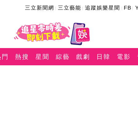
三立新聞網
三立藝能
追蹤娛樂星聞
FB
熱門
熱搜
星聞
綜藝
戲劇
日韓
電影