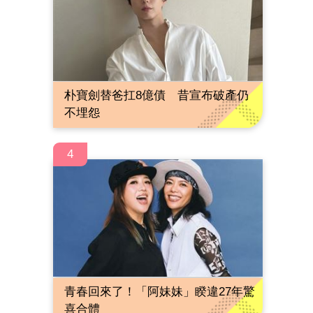
朴寶劍替爸扛8億債 昔宣布破產仍
不埋怨
4
青春回來了！「阿妹妹」睽違27年驚
喜合體