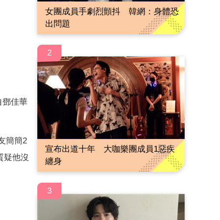
女團成員手劇烈顫抖 韓網：身體恐
出問題
2
自鄧佳華
友簡簡2
宣布出道十年 大咖樂團成員1惡疾
質疑他沒
纏身
3