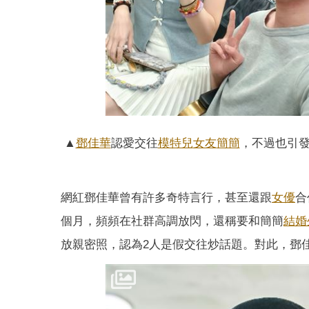
▲
鄧佳華
認愛交往
模特兒
女友
簡簡
，不過也引
網紅鄧佳華曾有許多奇特言行，甚至還跟
女優
合
個月，頻頻在社群高調放閃，還稱要和簡簡
結婚
放親密照，認為2人是假交往炒話題。對此，鄧