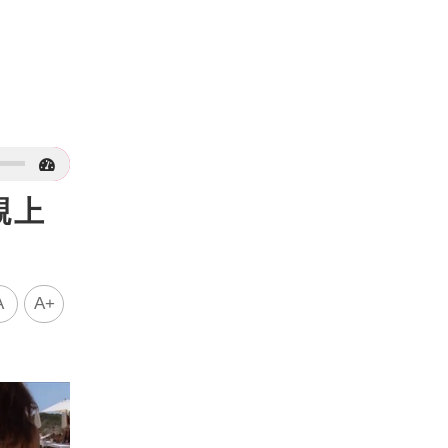
親上
A
A+