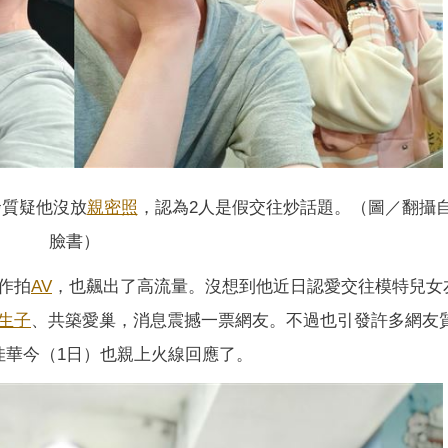
發質疑他沒放
親密照
，認為2人是假交往炒話題。（圖／翻攝
臉書）
作拍
AV
，也飆出了高流量。沒想到他近日認愛交往模特兒女
生子
、共築愛巢，消息震撼一票網友。不過也引發許多網友
佳華今（1日）也親上火線回應了。