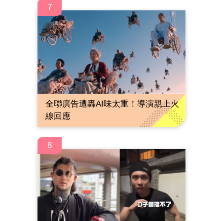
7
全聯廣告遭轟AI味太重！導演親上火
線回應
8