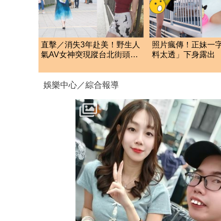
直擊／消失3年赴美！野生人
照片瘋傳！正妹一
氣AV女神突現蹤台北街頭
料太透」下身露出
貼101照粉嗨：驚喜
尊原來是她
娛樂中心／綜合報導