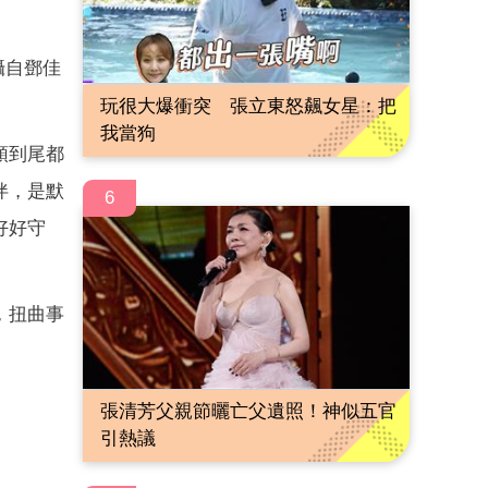
攝自鄧佳
玩很大爆衝突 張立東怒飆女星：把
我當狗
頭到尾都
伴，是默
6
好好守
，扭曲事
張清芳父親節曬亡父遺照！神似五官
引熱議