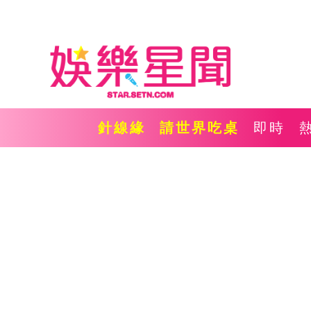
針線緣
請世界吃桌
即時