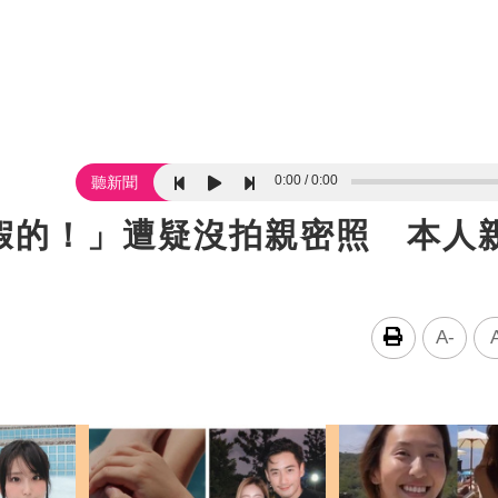
0:00
0:00
聽新聞
假的！」遭疑沒拍親密照 本人
A-