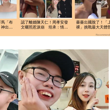
字馬「布
認了離婚陳天仁！周孝安發
薔薔出國脫了！「
 神出本
文曬照惹淚崩 坦承：情緒
裸」挑戰最大天體
重的艱難決定
美胸被路人狂讚
Recommend