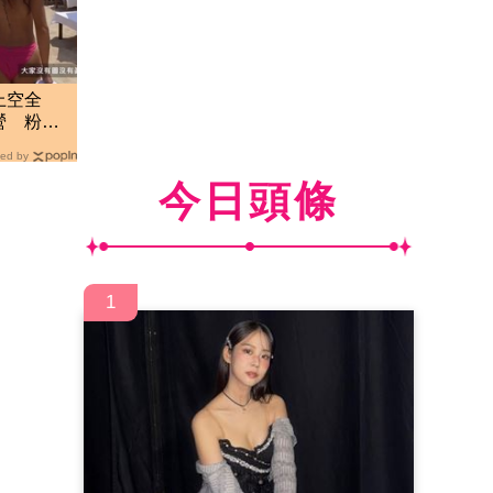
上空全
營 粉紅
ed by
今日頭條
1