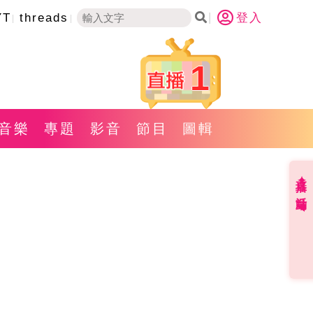
YT
threads
登入
1
音樂
專題
影音
節目
圖輯
直播✦活動