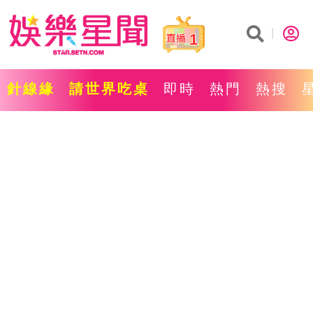
1
針線緣
請世界吃桌
即時
熱門
熱搜