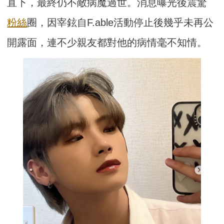
直下，最終仍不敵病魔過世。消息曝光後震驚
粉絲
圈，因宰鉉自F.able活動停止後幾乎未再公
開露面，連不少親友都對他的病情毫不知情。