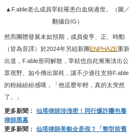
▲F.able老么成員宰鉉罹患白血病過世。（圖／
翻攝自IG）
然而團體發展未如預期，成員俊亨、正、時勳
（皆為音譯）於2024年另組新團
ENPHAZE
重新
出道，F.able形同解散，宰鉉也自此漸漸淡出公
眾視野。如今傳出噩耗，讓不少過往支持F.able
的粉絲紛紛感嘆，「他這麼年輕，真的太突然
了。」
更多新聞：
仙塔律師涉洩密！同行爆詐團包養
律師黑幕
更多新聞：
仙塔律師美貌全是假？「整型前舊