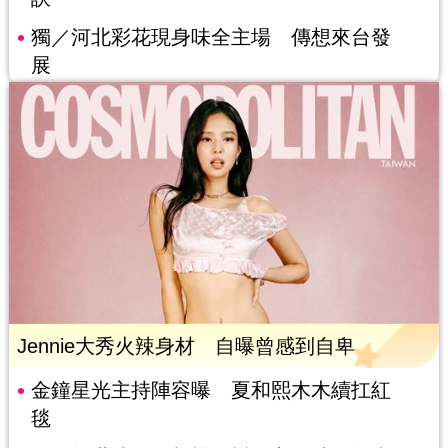
獨／河北彩花現身味全主場 傳想來台發
展
Jennie大秀火辣身材 自曝曾感到自卑
金鐘星光主持陣容曝 夏和熙木木續扛紅
毯