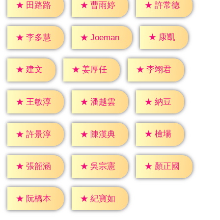
★
田路路
★
曹雨婷
★
許常德
★
康凱
★
李多慧
★
Joeman
★
建文
★
姜厚任
★
李翊君
★
納豆
★
王敏淳
★
潘越雲
★
檢場
★
許景淳
★
陳漢典
★
張韶涵
★
吳宗憲
★
顏正國
★
阮橋本
★
紀寶如