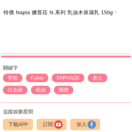
特價 Napla 娜普菈 N.系列 乳油木保濕乳 150g
PR
關鍵字
宰鉉
F.able
ENPHAZE
老么
白血病
粉絲
團體
追蹤娛樂星聞
下載APP
訂閱
加入