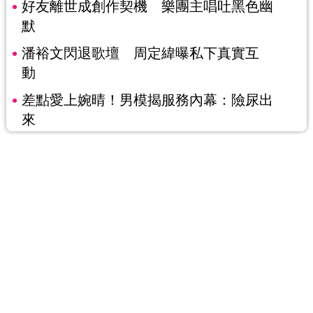
好友離世成創作契機 樂團主唱吐黑色幽
默
潘裕文閃退歌壇 周定緯曝私下真實互
動
差點愛上婉晴！男模揭服務內幕：險尿出
來