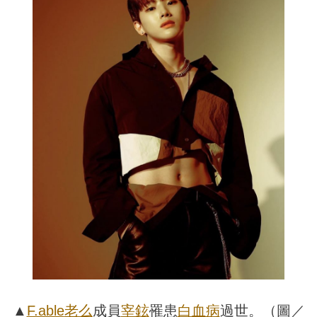
▲
F.able
老么
成員
宰鉉
罹患
白血病
過世。（圖／