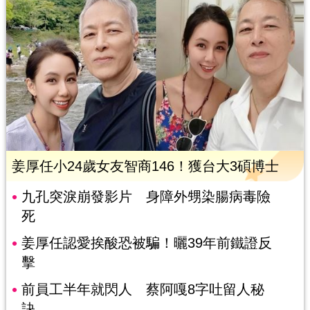
姜厚任小24歲女友智商146！獲台大3碩博士
九孔突淚崩發影片 身障外甥染腸病毒險
死
姜厚任認愛挨酸恐被騙！曬39年前鐵證反
擊
前員工半年就閃人 蔡阿嘎8字吐留人秘
訣