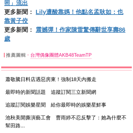
照」流出
更多新聞：
Lily遭酸靠媽！他點名孟耿如：也
靠黃子佼
更多新聞：
震撼彈！作家陳雷驚傳辭世享壽86
歲
推薦圖輯
台灣偶像團體AKB48TeamTP
蕭敬騰日料店遇惡房東！強制18天內搬走
最即時的新聞話題 追蹤訂閱三立新聞網
追蹤訂閱娛樂星聞 給你最即時的娛樂星鮮事
池秋美開撕演藝工會 曹雨婷不忍反擊了：她為什麼不
幫田路...