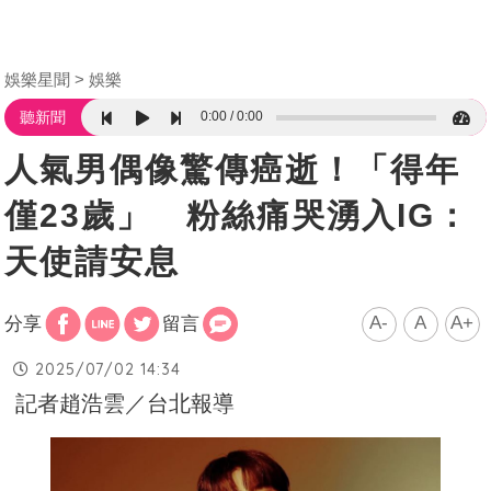
娛樂星聞
娛樂
0:00
0:00
聽新聞
人氣男偶像驚傳癌逝！「得年
僅23歲」 粉絲痛哭湧入IG：
天使請安息
A-
A
A+
分享
留言
2025/07/02 14:34
記者趙浩雲／台北報導