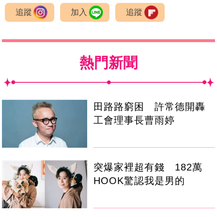
追蹤
加入
追蹤
熱門新聞
田路路窮困 許常德開轟
工會理事長曹雨婷
突爆家裡超有錢 182萬
HOOK驚認我是男的