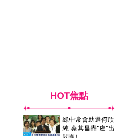
HOT焦點
綠中常會助選何欣
純 蔡其昌轟"盧"出
問題!