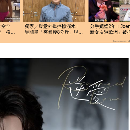
上空全
獨家／爆意外重摔慘溺水！
分手妮婭2年！Joe
營 粉紅
馬國畢「突暴瘦8公斤」現
新女友遊歐洲」被
身 關鍵主因曝
滴發聲救火網不信
Recommend