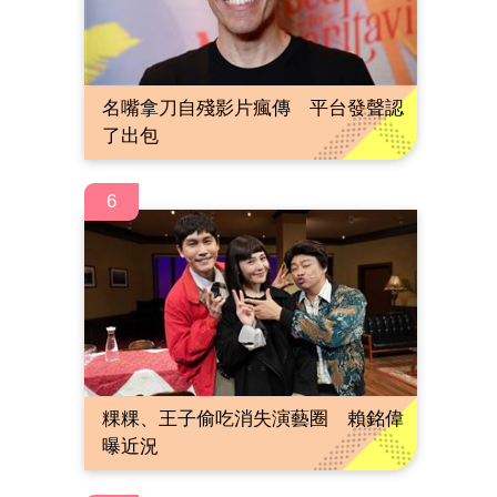
名嘴拿刀自殘影片瘋傳 平台發聲認
了出包
6
粿粿、王子偷吃消失演藝圈 賴銘偉
曝近況