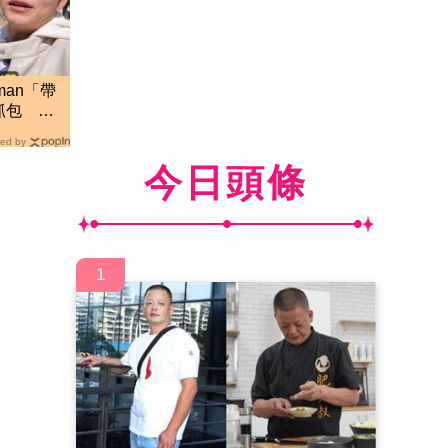
man「帶
抓包 阿
ed by
今日頭條
1