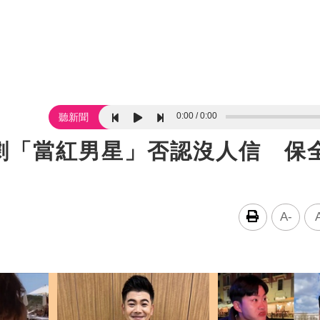
0:00
0:00
聽新聞
劇「當紅男星」否認沒人信 保
A-