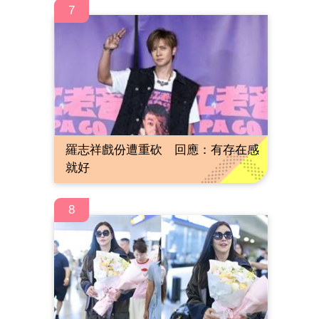
7
羅志祥戲份遭重砍 回應：有存在感
就好
8