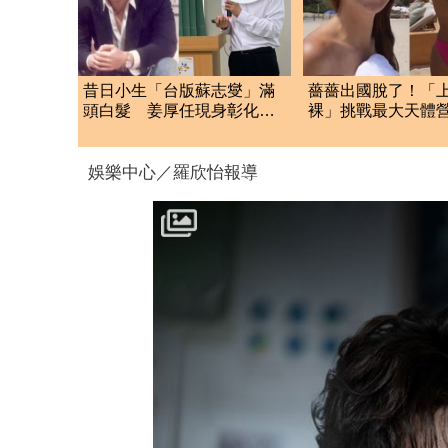
昔日小生「台版蘇志燮」滿
薔薔出國脫了！「
頭白髮 姜厚任現身彰化地
裸」挑戰最大天體
檢署！
美胸被路人狂讚
娛樂中心／羅欣怡報導