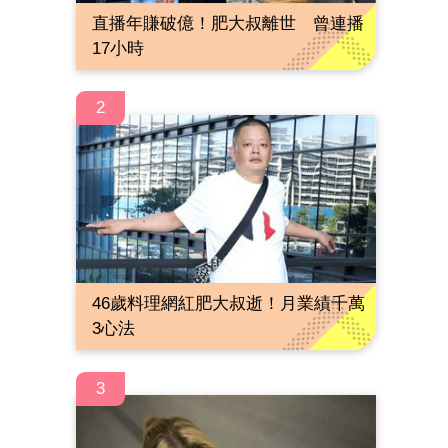
直播年賺破億！肥大叔離世 曾連播
17小時
2
46歲料理網紅肥大叔逝！月業績千萬
3心法
3