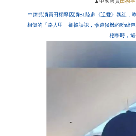
▲中國演員
田栩寧
中國男演員田栩寧因演BL陸劇《逆愛》暴紅，
相似的「路人甲」卻被誤認，慘遭候機的粉絲包
栩寧時，還