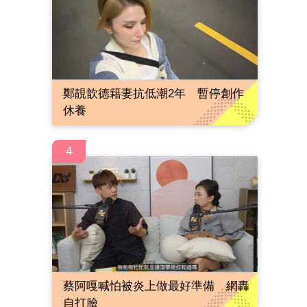
鄭靚歆德籍妻抗低潮2年 暫停創作
休養
4
蔡阿嘎喊怕被炎上做最好準備 網轟
自打臉