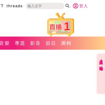
YT
threads
登入
1
音樂
專題
影音
節目
圖輯
直播✦活動