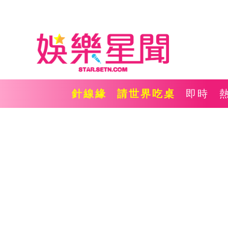
針線緣
請世界吃桌
即時