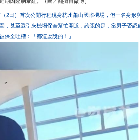
近期因陸劇暴紅。（圖／翻攝自微博）
昨（2日）首次公開行程現身杭州蕭山國際機場，但一名身形
圍，甚至還引來機場保全幫忙開道，誇張的是，當男子否認
被保全吐槽：「都這麼說的！」