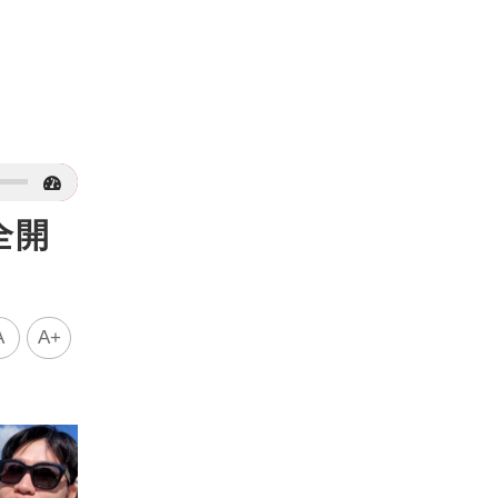
全開
A
A+