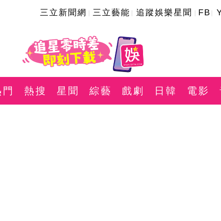
三立新聞網
三立藝能
追蹤娛樂星聞
FB
熱門
熱搜
星聞
綜藝
戲劇
日韓
電影