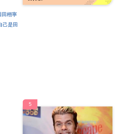
與田栩寧
自己是田
5