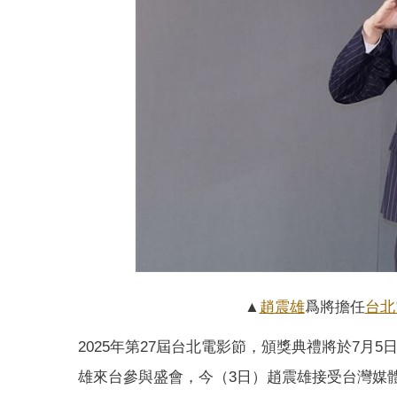
▲
趙震雄
爲將擔任
台北
2025年第27屆台北電影節，頒獎典禮將於7
雄來台參與盛會，今（3日）趙震雄接受台灣媒