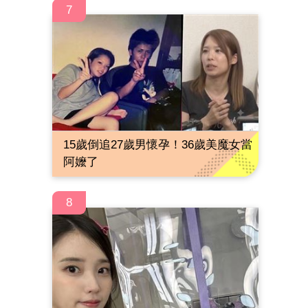
7
15歲倒追27歲男懷孕！36歲美魔女當
阿嬤了
8