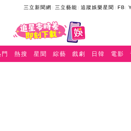
三立新聞網
三立藝能
追蹤娛樂星聞
FB
熱門
熱搜
星聞
綜藝
戲劇
日韓
電影