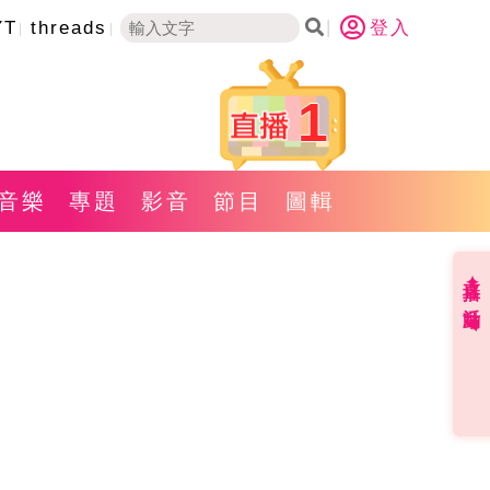
YT
threads
登入
1
音樂
專題
影音
節目
圖輯
直播✦活動