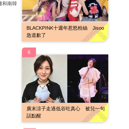
雄和南韓
BLACKPINK十週年惹怒粉絲 Jisoo
急道歉了
6
廣末涼子走過低谷吐真心 被兒一句
話點醒