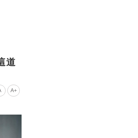
這道
A
A+