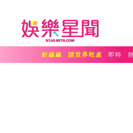
針線緣
請世界吃桌
即時