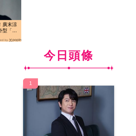
！廣末涼
外型「複
因
ed by
今日頭條
1