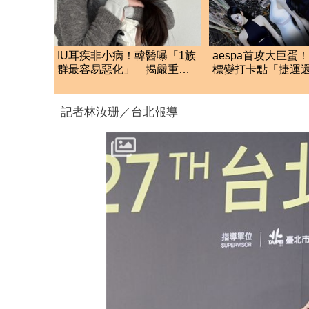
IU耳疾非小病！韓醫曝「1族
aespa首攻大巨蛋
群最容易惡化」 揭嚴重後
標變打卡點「捷運
果：連社交都困難
車廂」 6大活動曝
記者林汝珊／台北報導