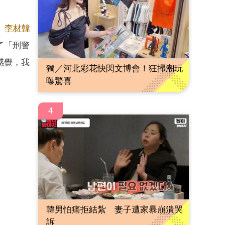
》
李材韓
了「刑警
感覺，我
獨／河北彩花快閃文博會！狂掃潮玩
曝驚喜
4
韓男怕痛拒結紮 妻子遭家暴崩潰哭
訴