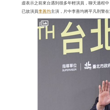
虛表示之前來台遇到很多年輕演員，聊天過程中
已故演員
李善均
主演，片中李善均將平凡刑警在