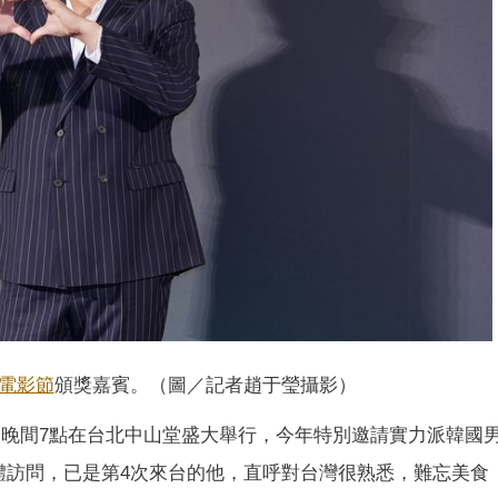
電影節
頒獎嘉賓。（圖／記者趙于瑩攝影）
月5日晚間7點在台北中山堂盛大舉行，今年特別邀請實力派韓國
體訪問，已是第4次來台的他，直呼對台灣很熟悉，難忘美食