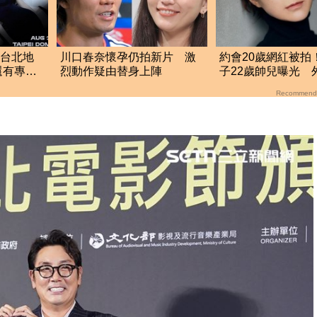
！台北地
川口春奈懷孕仍拍新片 激
約會20歲網紅被拍
還有專屬
烈動作疑由替身上陣
子22歲帥兒曝光 
光
製貼上」爸媽神基
Recommend