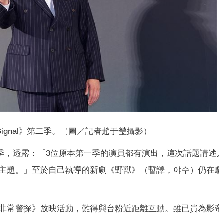
ignal》第二季。（圖／記者趙于瑩攝影）
第二季，透露：「3位原本第一季的演員都有演出，這次話題講述
主題。」至於自己執導的新劇《野獸》（暫譯，야수）仍在
非常警探》放映活動，難得與台粉近距離互動。雖已貴為影