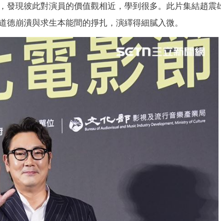
，發現彼此對演員的價值觀相近，學到很多。此片集結趙震
道德崩潰與求生本能間的掙扎，演繹得細膩入微。