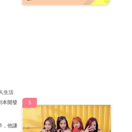
人生活
劇本開發
5
帝，他謙