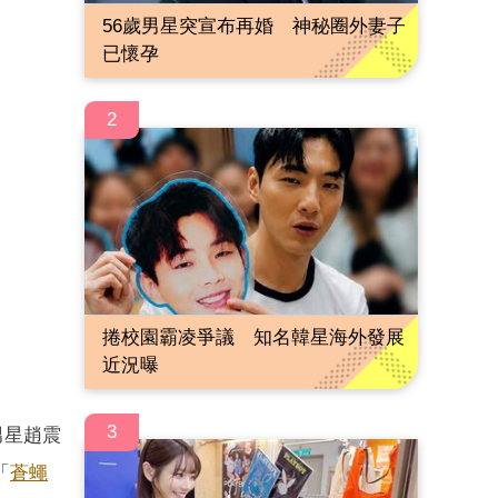
56歲男星突宣布再婚 神秘圈外妻子
已懷孕
2
捲校園霸凌爭議 知名韓星海外發展
近況曝
3
男星趙震
「
蒼蠅